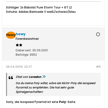
Schläger: 2x Babolat Pure Storm Tour + GT L2
Schuhe: Adidas Barricade V weiß/schwarz/blau
howy
Forenbewohner
Dabei seit:
25.09.2001
Beiträge:
8352
26.04.2009, 20:27
#5
Zitat von
Loradon
Da du keine Poly willst, wäre als Nicht-Poly die Isospeed
Pyramid zu empfehlen. Die hat sehr gute
Spineigenschaften:
Sorry, die Isospeed Pyramid ist eine
Poly
-Saite