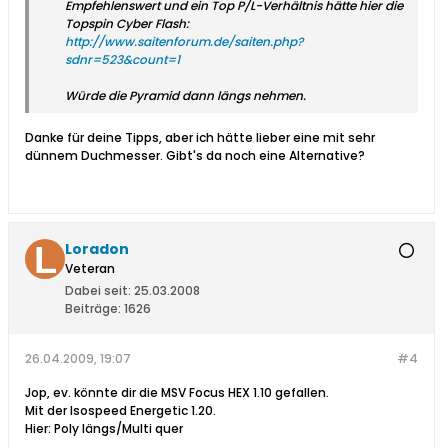
Empfehlenswert und ein Top P/L-Verhältnis hätte hier die
Topspin Cyber Flash:
http://www.saitenforum.de/saiten.php?
sdnr=523&count=1
Würde die Pyramid dann längs nehmen.
Danke für deine Tipps, aber ich hätte lieber eine mit sehr
dünnem Duchmesser. Gibt's da noch eine Alternative?
Loradon
Veteran
Dabei seit:
25.03.2008
Beiträge:
1626
26.04.2009, 19:07
#4
Jop, ev. könnte dir die MSV Focus HEX 1.10 gefallen.
Mit der Isospeed Energetic 1.20.
Hier: Poly längs/Multi quer