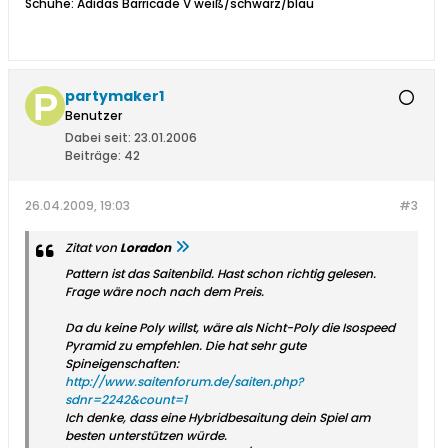
Schuhe: Adidas Barricade V weiß/schwarz/blau
partymaker1
Benutzer
Dabei seit:
23.01.2006
Beiträge:
42
26.04.2009, 19:03
#3
Zitat von
Loradon
Pattern ist das Saitenbild. Hast schon richtig gelesen.
Frage wäre noch nach dem Preis.
Da du keine Poly willst, wäre als Nicht-Poly die Isospeed
Pyramid zu empfehlen. Die hat sehr gute
Spineigenschaften:
http://www.saitenforum.de/saiten.php?
sdnr=2242&count=1
Ich denke, dass eine Hybridbesaitung dein Spiel am
besten unterstützen würde.