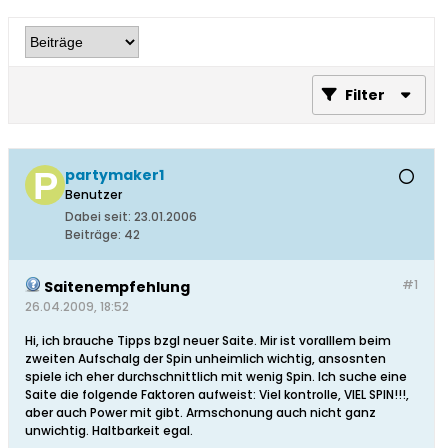
Filter
partymaker1
Benutzer
Dabei seit:
23.01.2006
Beiträge:
42
#1
Saitenempfehlung
26.04.2009, 18:52
Hi, ich brauche Tipps bzgl neuer Saite. Mir ist voralllem beim
zweiten Aufschalg der Spin unheimlich wichtig, ansosnten
spiele ich eher durchschnittlich mit wenig Spin. Ich suche eine
Saite die folgende Faktoren aufweist: Viel kontrolle, VIEL SPIN!!!,
aber auch Power mit gibt. Armschonung auch nicht ganz
unwichtig. Haltbarkeit egal.