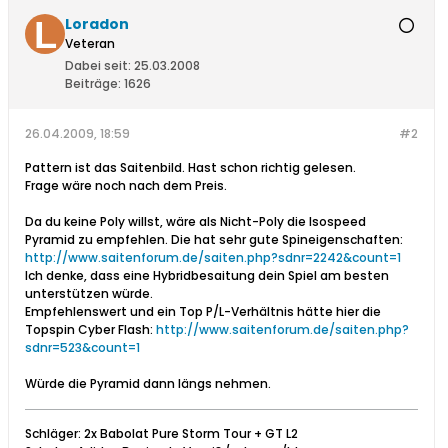
Loradon
Veteran
Dabei seit:
25.03.2008
Beiträge:
1626
26.04.2009, 18:59
#2
Pattern ist das Saitenbild. Hast schon richtig gelesen.
Frage wäre noch nach dem Preis.
Da du keine Poly willst, wäre als Nicht-Poly die Isospeed
Pyramid zu empfehlen. Die hat sehr gute Spineigenschaften:
http://www.saitenforum.de/saiten.php?sdnr=2242&count=1
Ich denke, dass eine Hybridbesaitung dein Spiel am besten
unterstützen würde.
Empfehlenswert und ein Top P/L-Verhältnis hätte hier die
Topspin Cyber Flash:
http://www.saitenforum.de/saiten.php?
sdnr=523&count=1
Würde die Pyramid dann längs nehmen.
Schläger: 2x Babolat Pure Storm Tour + GT L2