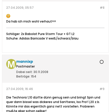
27.04.2009, 05:57
#8
Da hab ich mich wohl verhaut^^
Schläger: 2x Babolat Pure Storm Tour + GT L2
Schuhe: Adidas Barricade V weiß/schwarz/blau
mannixp
Postmaster
Dabei seit:
30.11.2008
Beiträge:
154
27.04.2009, 16:46
#9
Die Technora 1,10 dürfte dünn genug sein und bringt Spin und
quer dann bissel was dickeres und Sanfteres, Iso Prof 1,20 z.b.
Könnte mir das eigentlich ganz nett vorstellen. Probieren
mußte aber schon selber!