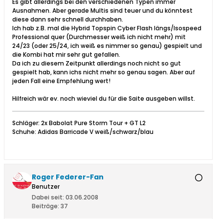
Es gibt allerdings bei den verschiedenen Typen immer
Ausnahmen. Aber gerade Multis sind teuer und du könntest
diese dann sehr schnell durchhaben.
Ich hab z.B. mal die Hybrid Topspin Cyber Flash längs/Isospeed
Professional quer (Durchmesser weiß ich nicht mehr) mit
24/23 (oder 25/24, ich weiß es nimmer so genau) gespielt und
die Kombi hat mir sehr gut gefallen.
Da ich zu diesem Zeitpunkt allerdings noch nicht so gut
gespielt hab, kann ichs nicht mehr so genau sagen. Aber auf
jeden Fall eine Empfehlung wert!
Hilfreich wär ev. noch wieviel du für die Saite ausgeben willst.
Schläger: 2x Babolat Pure Storm Tour + GT L2
Schuhe: Adidas Barricade V weiß/schwarz/blau
Roger Federer-Fan
Benutzer
Dabei seit:
03.06.2008
Beiträge:
37