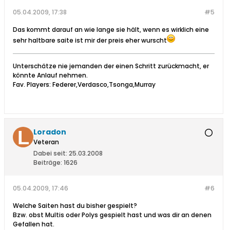
05.04.2009, 17:38
#5
Das kommt darauf an wie lange sie hält, wenn es wirklich eine
sehr haltbare saite ist mir der preis eher wurscht
Unterschätze nie jemanden der einen Schritt zurückmacht, er
könnte Anlauf nehmen.
Fav. Players: Federer,Verdasco,Tsonga,Murray
Loradon
Veteran
Dabei seit:
25.03.2008
Beiträge:
1626
05.04.2009, 17:46
#6
Welche Saiten hast du bisher gespielt?
Bzw. obst Multis oder Polys gespielt hast und was dir an denen
Gefallen hat.