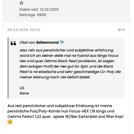
Dabei seit:
12.02.2003
Beiträge:
8905
08.04.2009, 06:50
#14
Zitat von
falkenmond
also rein aus persönlicher und subjektiver erfahrung
würd ich an deiner stelle mal ne hybrid aus längs Focus
Hex und quer Oehms Black Pearl probieren, ist wegen
dem eckigen Profil der Hex gut für Spin und die Black
Pearl is ne elastische und sehr geschmeidige Co-Poly die
meiner Meinung nach viel Gefühl bietet.
LG,
Rene
Aus rein persönlicher und subjektiver Erfahrung ist meine
persönliche Poly/Poly-Kombi nun Focus-HEX 1,18 längs und
Oehms Perlrot 1,22 quer...spiele 16/18er Saitenbild und 95er Kopf