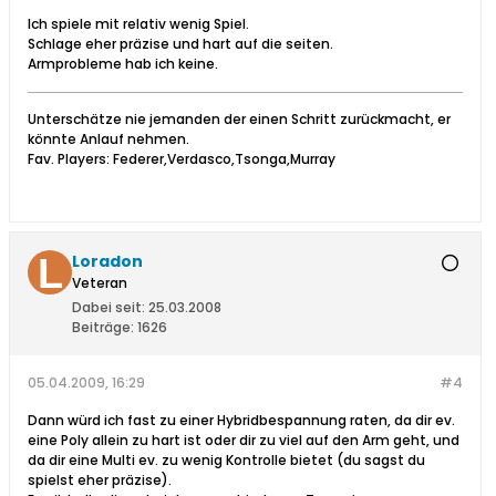
Ich spiele mit relativ wenig Spiel.
Schlage eher präzise und hart auf die seiten.
Armprobleme hab ich keine.
Unterschätze nie jemanden der einen Schritt zurückmacht, er
könnte Anlauf nehmen.
Fav. Players: Federer,Verdasco,Tsonga,Murray
Loradon
Veteran
Dabei seit:
25.03.2008
Beiträge:
1626
05.04.2009, 16:29
#4
Dann würd ich fast zu einer Hybridbespannung raten, da dir ev.
eine Poly allein zu hart ist oder dir zu viel auf den Arm geht, und
da dir eine Multi ev. zu wenig Kontrolle bietet (du sagst du
spielst eher präzise).