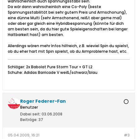
wahrscheinlich auch spannungsstabil sein.
Da wär dann wahrscheinlich eine Co-Poly (beste
Spannungsstabilität bei sehr gutem Preis und Armschonung),
eine dünne Multi (sehr Armschonend, reißt aber gerne mal)
oder aber gar gleich eine Hybridbespannung (könnte für dich
am besten sein, da du hier gute Spieleigenschaften bei langer
Haltbarkeit hast) am besten.
Allerdings wären mehr Infos hilfreich, z.B. wieviel Spin du spielst,
ob du eher hart mit Spin spielst, ob du Armprobleme hast, etc.
Schläger: 2x Babolat Pure Storm Tour + GT L2
Schuhe: Adidas Barricade V weiß/schwarz/blau
Roger Federer-Fan
Benutzer
Dabei seit:
03.06.2008
Beiträge:
37
05.04.2009, 16:21
#3