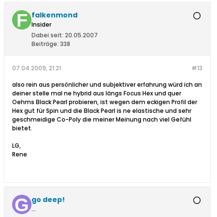
falkenmond
Insider
Dabei seit:
20.05.2007
Beiträge:
338
07.04.2009, 21:21
#13
also rein aus persönlicher und subjektiver erfahrung würd ich an
deiner stelle mal ne hybrid aus längs Focus Hex und quer
Oehms Black Pearl probieren, ist wegen dem eckigen Profil der
Hex gut für Spin und die Black Pearl is ne elastische und sehr
geschmeidige Co-Poly die meiner Meinung nach viel Gefühl
bietet.
LG,
Rene
go deep!
...