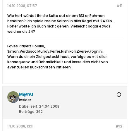
14.10.2008, 07:57
#11
Wie hart würdet ihr die Saite auf einem 613 er Rahmen
besaiten? Ich spiele meine Saiten in aller Regel mit 24 Kilo.
Höher wollte ich auch nicht gehen. Vielleicht sogar etwas
weicher als 24?
Faves Players:Pouille,
Simon,Verdasco,Murray,Ferrer,Nishikori,Zverev,Fognini.
Wenn du dir ein Ziel gesteckt hast, verfolge es mit aller
Konsequenz und Beharrlichkeit und lasse dich nicht von
eventuellen Rückschritten irritieren.
M@nu
Insider
Dabei seit:
24.04.2008
Beiträge:
362
14.10.2008, 13:11
#12