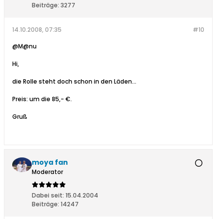
Beiträge:
3277
14.10.2008, 07:35
#10
@M@nu
Hi,
die Rolle steht doch schon in den Läden...
Preis: um die 85,- €.
Gruß
moya fan
Moderator
Dabei seit:
15.04.2004
Beiträge:
14247