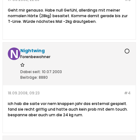
Geht mir genauso. Habe null Gefühl, allerdings mit meiner
normalen Härte (28kg) besaitet. Komme damit gerade bis zur
T-Linie. Würde nächstes Mal -2kg draufgeben.
Nightwing
Forenbewohner
Dabei seit:
10.07.2003
Beiträge:
8880
18.09.2008, 09:23
#4
ich hab die saite vor nem knappen jahr das erstemal gespielt.
fand sie recht griffig und hatte auch kein prob mit dem touch.
bespanne aber auch um die 24 kg rum.