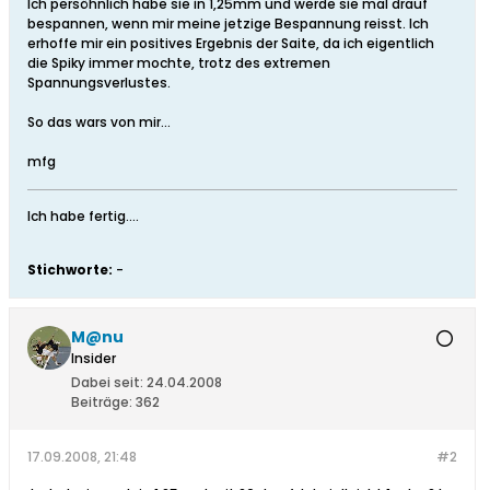
Ich persöhnlich habe sie in 1,25mm und werde sie mal drauf
bespannen, wenn mir meine jetzige Bespannung reisst. Ich
erhoffe mir ein positives Ergebnis der Saite, da ich eigentlich
die Spiky immer mochte, trotz des extremen
Spannungsverlustes.
So das wars von mir...
mfg
Ich habe fertig....
Stichworte:
-
M@nu
Insider
Dabei seit:
24.04.2008
Beiträge:
362
17.09.2008, 21:48
#2