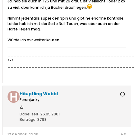
Ja, hab sie auch in 1.25 und mit 26 drauf. Ist vielleicht 1 oder 2 kp
zu viel, aber kann ich ja Bücher drauf legen.
Nimmt jedenfalls super den Spin und gibt ne enorme Kontrolle.
Leider hab ich mit der Saite Null Touch, was aber auch an der
Härte liegen mag.
Würde ich mir weiter kaufen.
__________________________________________
*-*
__________________________________________
Häuptling Webbl
Forenjunky
Dabei seit:
26.09.2001
Beiträge:
3798
17.09.2008, 22:28
#3