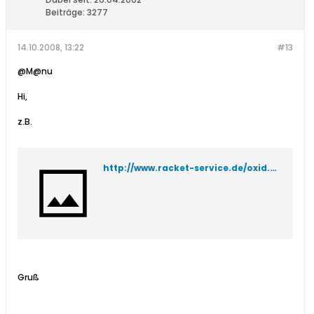
Beiträge:
3277
14.10.2008, 13:22
#13
@M@nu
Hi,
z.B.
http://www.racket-service.de/oxid.php/sid/eeaeb62462766909c9f424559d20d141/cl/details/cnid/76f011745e520a67a560037fd48f9e63/anid/cbe48b4e811ad9813.20290260/Kirschbaum-Spiky-Shark---200-Meter---1-Rolle/
Gruß