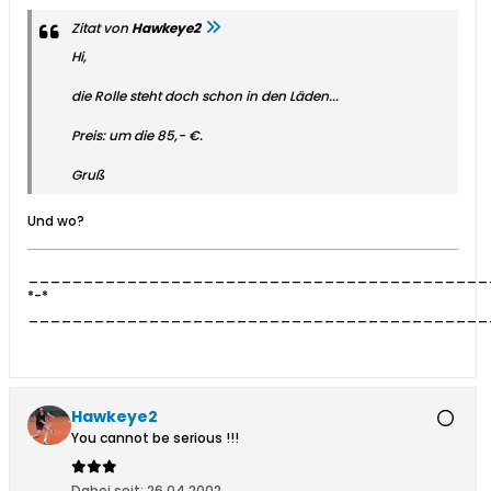
Zitat von
Hawkeye2
Hi,
die Rolle steht doch schon in den Läden...
Preis: um die 85,- €.
Gruß
Und wo?
__________________________________________
*-*
__________________________________________
Hawkeye2
You cannot be serious !!!
Dabei seit:
26.04.2002