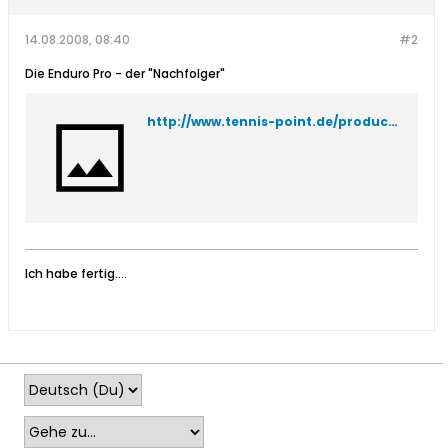
14.08.2008, 08:40
#2
Die Enduro Pro - der "Nachfolger"
http://www.tennis-point.de/products/de/Hersteller-Welten/Wilson/Tennissaiten-Rollen/Enduro-Pro-200m-silber.html
Ich habe fertig....