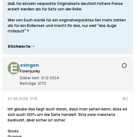
daß für einzeln verpackte Originalsets deutlich höhere Preise
erzielt werden als für Sets von der Rolle.
Wer von Euch würde für ein originalverpacktes Set mehr zahlen
als für ein Rollenset und macht Ihr das, nur weil "das Auge
mitkauft" ?
Stichworte:
-
esingen
Forenjunky
Dabei seit:
21.12.2024
Beiträge:
2173
22.06.2008, 21:15
#2
Ich glaube das liegt auch daran, dass man sehen kann, dass es
sich auch 100% um die Saite handelt. Sind zwar meistens
bedruckt, aber sicher ist sicher.
Gruss
Gunnar