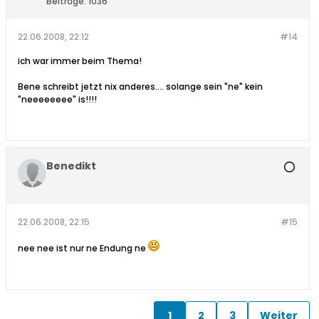
Beiträge:
1036
22.06.2008, 22:12
#14
ich war immer beim Thema!
Bene schreibt jetzt nix anderes.... solange sein "ne" kein
"neeeeeeee" is!!!!
Benedikt
22.06.2008, 22:15
#15
nee nee ist nur ne Endung ne
1
2
3
Weiter