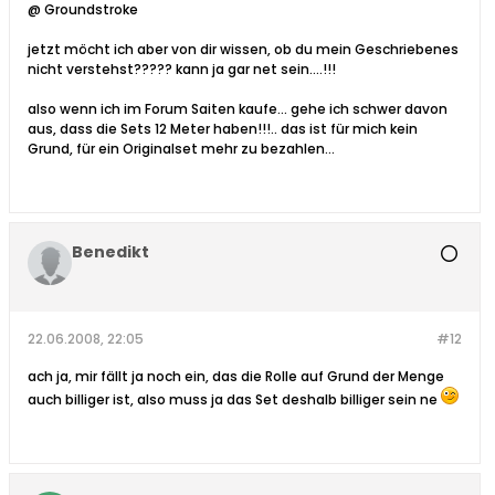
@ Groundstroke
jetzt möcht ich aber von dir wissen, ob du mein Geschriebenes
nicht verstehst????? kann ja gar net sein....!!!
also wenn ich im Forum Saiten kaufe... gehe ich schwer davon
aus, dass die Sets 12 Meter haben!!!.. das ist für mich kein
Grund, für ein Originalset mehr zu bezahlen...
Benedikt
22.06.2008, 22:05
#12
ach ja, mir fällt ja noch ein, das die Rolle auf Grund der Menge
auch billiger ist, also muss ja das Set deshalb billiger sein ne