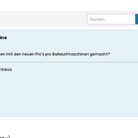
ine
gen mit den neuen Pro's pro Ballwurfmaschinen gemacht?
ntieva
en :-)