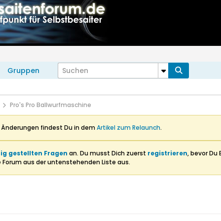
Gruppen
Pro's Pro Ballwurfmaschine
n Änderungen findest Du in dem
Artikel zum Relaunch
.
ig gestellten Fragen
an. Du musst Dich zuerst
registrieren
, bevor Du 
e Forum aus der untenstehenden Liste aus.