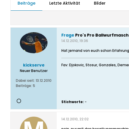
Beiträge
Letzte Aktivität
Bilder
Frage
Pro's Pro Ballwurfmasch
14.12.2010, 19:36
Hat jemand von euch schon Erfahrun
kickserve
Fav: Djokovic, Stosur, Gonzales, Deme
Neuer Benutzer
Dabei seit:
13.12.2010
Beiträge:
5
Stichworte:
-
14.12.2010, 22:02
nein, nur mit den besaitungsmaschin