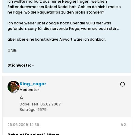
ich wollte mal kurz aus reiner Neugier fragen, welchen
Saitendurchmesser Rafael Nadal hat. Gab es da nicht mal so
ne Page, wo die Raquetinfos zu den profis standen?
Ich habe weder über google noch über die SuFu hier was
gefunden, sorry für die nervende Frage, wenn sie euch stört.
aber über eine konstruktive Anwort wäre ich dankbar.
Gruß
Stichworte:
-
King_roger
Moderator
Dabei seit:
05.02.2007
Beiträge:
2575
26.06.2009, 14:36
#2
Babolat Duralast 1,38mm