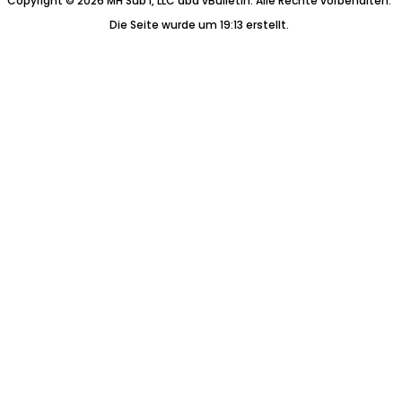
Copyright © 2026 MH Sub I, LLC dba vBulletin. Alle Rechte vorbehalten.
Die Seite wurde um 19:13 erstellt.