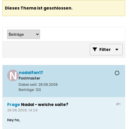
Dieses Thema ist geschlossen.
Filter
nadalfan17
Postmaster
Dabei seit:
28.06.2008
Beiträge:
123
Frage
Nadal - welche saite?
#1
26.06.2009, 14:24
Hey ho,