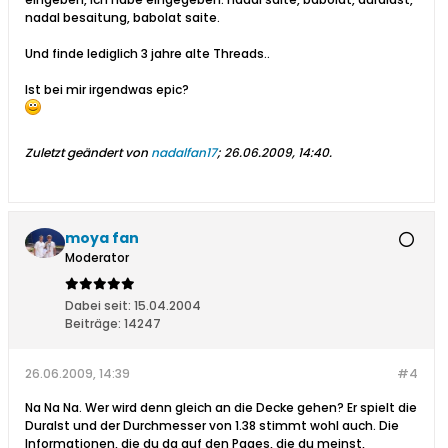
nadal besaitung, babolat saite.
Und finde lediglich 3 jahre alte Threads..
Ist bei mir irgendwas epic?
Zuletzt geändert von
nadalfan17
;
26.06.2009, 14:40
.
moya fan
Moderator
Dabei seit:
15.04.2004
Beiträge:
14247
26.06.2009, 14:39
#4
Na Na Na. Wer wird denn gleich an die Decke gehen? Er spielt die
Duralst und der Durchmesser von 1.38 stimmt wohl auch. Die
Informationen, die du da auf den Pages, die du meinst,