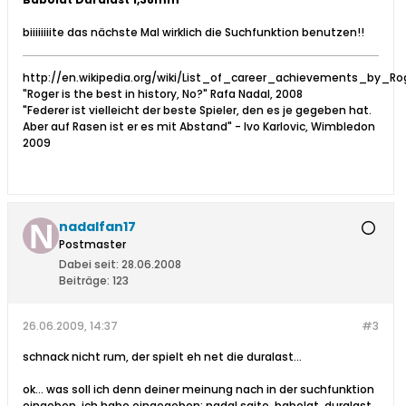
biiiiiiiite das nächste Mal wirklich die Suchfunktion benutzen!!
http://en.wikipedia.org/wiki/List_of_career_achievements_by_Ro
"Roger is the best in history, No?" Rafa Nadal, 2008
"Federer ist vielleicht der beste Spieler, den es je gegeben hat.
Aber auf Rasen ist er es mit Abstand" - Ivo Karlovic, Wimbledon
2009
nadalfan17
Postmaster
Dabei seit:
28.06.2008
Beiträge:
123
26.06.2009, 14:37
#3
schnack nicht rum, der spielt eh net die duralast...
ok... was soll ich denn deiner meinung nach in der suchfunktion
eingeben, ich habe eingegeben: nadal saite, babolat, duralast,