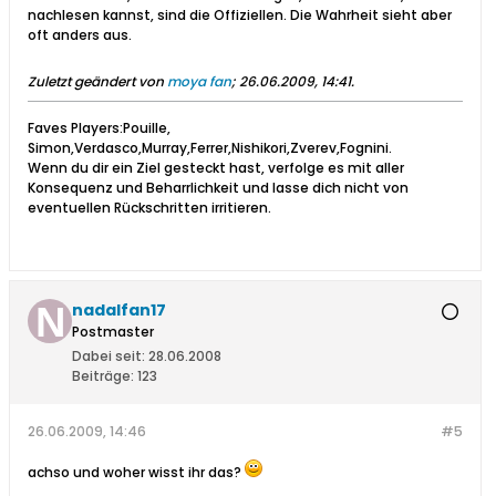
nachlesen kannst, sind die Offiziellen. Die Wahrheit sieht aber
oft anders aus.
Zuletzt geändert von
moya fan
;
26.06.2009, 14:41
.
Faves Players:Pouille,
Simon,Verdasco,Murray,Ferrer,Nishikori,Zverev,Fognini.
Wenn du dir ein Ziel gesteckt hast, verfolge es mit aller
Konsequenz und Beharrlichkeit und lasse dich nicht von
eventuellen Rückschritten irritieren.
nadalfan17
Postmaster
Dabei seit:
28.06.2008
Beiträge:
123
26.06.2009, 14:46
#5
achso und woher wisst ihr das?