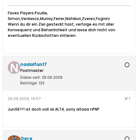
Faves Players:Pouille,
Simon,Verdasco,Murray,Ferrer,Nishikori,Zverev,Fognini.
Wenn du dir ein Ziel gesteckt hast, verfolge es mit aller
Konsequenz und Beharrlichkeit und lasse dich nicht von
eventuellen Rückschritten irritieren.
nadalfan17
Postmaster
Dabei seit:
28.06.2008
Beiträge:
123
26.06.2009, 14:57
#7
JunGE!!!! ist doch voll ok ALTA. sorry altaaa nPNP
Oere