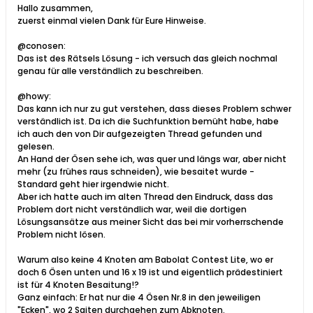
Hallo zusammen,
zuerst einmal vielen Dank für Eure Hinweise.
@conosen:
Das ist des Rätsels Lösung - ich versuch das gleich nochmal
genau für alle verständlich zu beschreiben.
@howy:
Das kann ich nur zu gut verstehen, dass dieses Problem schwer
verständlich ist. Da ich die Suchfunktion bemüht habe, habe
ich auch den von Dir aufgezeigten Thread gefunden und
gelesen.
An Hand der Ösen sehe ich, was quer und längs war, aber nicht
mehr (zu frühes raus schneiden), wie besaitet wurde -
Standard geht hier irgendwie nicht.
Aber ich hatte auch im alten Thread den Eindruck, dass das
Problem dort nicht verständlich war, weil die dortigen
Lösungsansätze aus meiner Sicht das bei mir vorherrschende
Problem nicht lösen.
Warum also keine 4 Knoten am Babolat Contest Lite, wo er
doch 6 Ösen unten und 16 x 19 ist und eigentlich prädestiniert
ist für 4 Knoten Besaitung!?
Ganz einfach: Er hat nur die 4 Ösen Nr.8 in den jeweiligen
"Ecken", wo 2 Saiten durchgehen zum Abknoten.