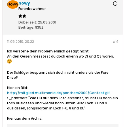
howy
Forenbewohner
Dabei seit:
25.09.2001
Beiträge:
8352
11.05.2010, 20:22
#4
Ich verstehe dein Problem ehrlich gesagt nicht.
An den Oesen mèsstest du doch erkenn wo LS und QS waren.
Der Schläger bespannt sich doch nicht anders als der Pure
Drive?
Hier ein Bild:
http://mitglied.multimania.de/panthers2000/Contest.gif
f_panthers:"Wie Du auf dem Foto erkennst, musst Du noch ein
Loch auslassen und wieder nach unten. Also Loch 7 und 9
auslassen, Längssaiten in Loch 1-6, 8 und 10."
Hier aus dem Archiv: