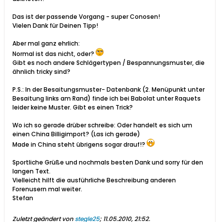
Das ist der passende Vorgang - super Conosen!
Vielen Dank für Deinen Tipp!
Aber mal ganz ehrlich:
Normal ist das nicht, oder?
Gibt es noch andere Schlägertypen / Bespannungsmuster, die
ähnlich tricky sind?
P.S.: In der Besaitungsmuster- Datenbank (2. Menüpunkt unter
Besaitung links am Rand) finde ich bei Babolat unter Raquets
leider keine Muster. Gibt es einen Trick?
Wo ich so gerade drüber schreibe: Oder handelt es sich um
einen China Billigimport? (Las ich gerade)
Made in China steht übrigens sogar drauf!?
Sportliche Grüße und nochmals besten Dank und sorry für den
langen Text.
Vielleicht hilft die ausführliche Beschreibung anderen
Forenusern mal weiter.
Stefan
Zuletzt geändert von
stegle25
;
11.05.2010, 21:52
.