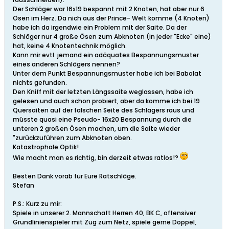
Der Schläger war 16x19 bespannt mit 2 Knoten, hat aber nur 6
Ösen im Herz. Da nich aus der Prince- Welt komme (4 Knoten)
habe ich da irgendwie ein Problem mit der Saite. Da der
Schläger nur 4 große Ösen zum Abknoten (in jeder "Ecke" eine)
hat, keine 4 Knotentechnik möglich.
Kann mir evtl. jemand ein adäquates Bespannungsmuster
eines anderen Schlägers nennen?
Unter dem Punkt Bespannungsmuster habe ich bei Babolat
nichts gefunden.
Den Kniff mit der letzten Längssaite weglassen, habe ich
gelesen und auch schon probiert, aber da komme ich bei 19
Quersaiten auf der falschen Seite des Schlägers raus und
müsste quasi eine Pseudo- 16x20 Bespannung durch die
unteren 2 großen Ösen machen, um die Saite wieder
"zurückzuführen zum Abknoten oben.
Katastrophale Optik!
Wie macht man es richtig, bin derzeit etwas ratlos!?
Besten Dank vorab für Eure Ratschläge.
Stefan
P.S.: Kurz zu mir:
Spiele in unserer 2. Mannschaft Herren 40, BK C, offensiver
Grundlinienspieler mit Zug zum Netz, spiele gerne Doppel,