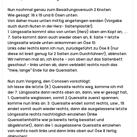
Nun nochmal genau zum Besaitungsversuch 2 Knoten:
Wie gesagt: 16 x 19 und 6 Ösen unten.
Von daher muss unten mittig angefangen werden (Vorgabe
auch durch Nuten in der Herz- Saitenplastik!).
1. Längssaite kommt also von unten (Herz) oben am Kopf an, ....
7. Saite kommt dann auch wieder oben an, 8. Saite = letzte
Längssaite würde unten ankommen an Öse 10.
Links oder rechts kann ich nun, zurückgeführt zu Öse 8 (nur
diese ist breit genug für 2 Saiten zum Durchführen!), abknoten.
Wir nehmen mal an, ich knote - von oben auf das Saitenbett
geschaut - links unten ab, dann verbleibt rechts noch das
"freie, lange" Ende für die Quersaiten.
Nun zum Vorgang, den Conosen vorschlägt:
Ich lasse die letzte (8.) Quersaite rechts weg, komme ich mit
der 7. Längssaite dann rechts oben an, dann, wie er gesagt hat,
1. Quersaite weglassen, somit 2.Quersaite zuerst spannen;
komme nun links an. 3. Quersaite endet somit rechts, usw., 19.
endet somit auch wieder rechts, dann die ausgelassene letzte
Längssaite rechts nachträglich einziehen (linke
Quersaitenhälfte war ja bereits fertig besaitet und
abgeknotet), dann die 1. ausgelassene Quersaite einziehen
von rechts nach links und dann links oben auf Öse 8 fertig
abknoten!