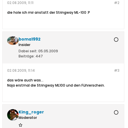
02.08.2009, 11:11
#2
die hole ich mir anstatt der Stringway ML-100 :P
boma1992
Insider
Dabei seit:
05.05.2009
Beiträge:
447
02.08.2009, 11:14
#3
das wäre auch was...
Naja erstmal die Stringway ML100 und den Führerschein.
King_roger
Moderator