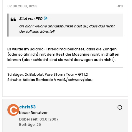
02.08.2009, 18:53
#9
Zitat von
PSO
an dich: welche anhaltspunkte hast du, dass das nicht
der fall sein könnte?
Es wurde im Baiardo-Thread mal berichtet, dass die Zangen
(oder so ähnlich) mit dem Rest der Maschine nicht mithalten
können (aber schlecht sind sie wohl deswegen auch nicht).
Schläger: 2x Babolat Pure Storm Tour + GT L2
Schuhe: Adidas Barricade V weiß/schwarz/blau
chris83
Neuer Benutzer
Dabei seit:
09.01.2007
Beiträge:
25