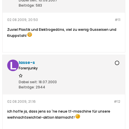
Dabei seit:
10.09.2007
Beiträge:
583
02.08.2009, 20:50
#11
Zuviel Plastik und Elektrogedöns, viel zu wenig Gusseisen und
Kruppstahl
lasse-s
Forenjunky
Dabei seit:
18.07.2003
Beiträge:
2944
02.08.2009, 21:16
#12
ich hoffe ja, dass jens so 'ne neue tf-maschine für unsere
weihnachtswichtel-aktion klarmacht!