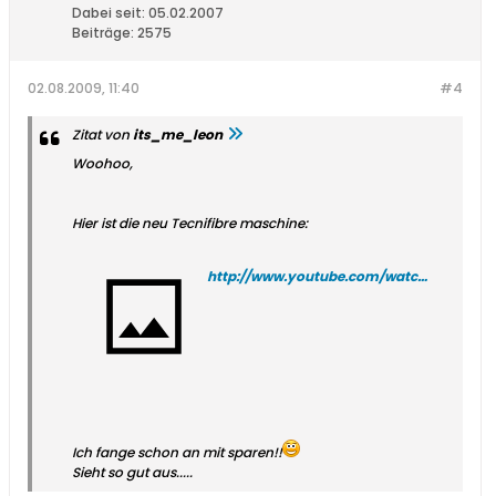
Dabei seit:
05.02.2007
Beiträge:
2575
02.08.2009, 11:40
#4
Zitat von
its_me_leon
Woohoo,
Hier ist die neu Tecnifibre maschine:
http://www.youtube.com/watch?v=bPrmFWoXyQw
Ich fange schon an mit sparen!!
Sieht so gut aus.....