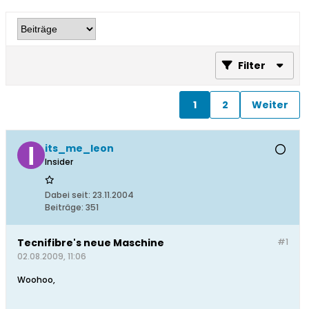
Filter
1
2
Weiter
its_me_leon
Insider
Dabei seit:
23.11.2004
Beiträge:
351
Tecnifibre's neue Maschine
#1
02.08.2009, 11:06
Woohoo,