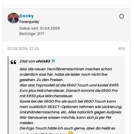
Decky
Forenjunky
Dabei seit:
01.04.2009
Beiträge:
2171
02.08.2009, 22:25
#13
Zitat von
chris83
Also die neuen Tecnifibremaschinen machen schon
ordentlich was her, habe sie leider noch nicht live
gesehen. Zu den Preisen.
Also das Topmodell ist die ERGO Touch und kostet 8495
Euro plus Märchensteuer. Danach kommt die ERGO Pro
mit 6950 plus Märchensteuer.
Sowie bei der ERGO Pro als auch bei ERGO Touch kann
man zusätzlich SELECT-Optionen nehmen wie Lackierung,
Linkshändermaschine, etc. Alles natürlich gegen Aufpreis.
Wer Genaueres wissen möchte, kann sich ja per PM
melden.
Die Ergo Touch hätte ich auch gerne, aber da heißt es