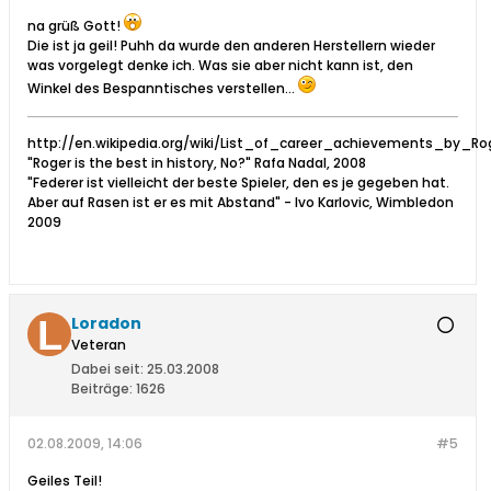
na grüß Gott!
Die ist ja geil! Puhh da wurde den anderen Herstellern wieder
was vorgelegt denke ich. Was sie aber nicht kann ist, den
Winkel des Bespanntisches verstellen...
http://en.wikipedia.org/wiki/List_of_career_achievements_by_Ro
"Roger is the best in history, No?" Rafa Nadal, 2008
"Federer ist vielleicht der beste Spieler, den es je gegeben hat.
Aber auf Rasen ist er es mit Abstand" - Ivo Karlovic, Wimbledon
2009
Loradon
Veteran
Dabei seit:
25.03.2008
Beiträge:
1626
02.08.2009, 14:06
#5
Geiles Teil!