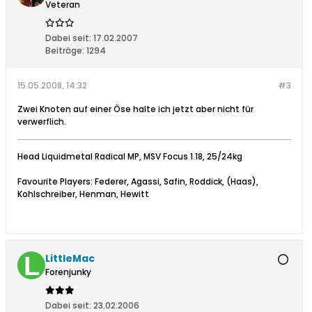
Veteran
Dabei seit:
17.02.2007
Beiträge:
1294
15.05.2008, 14:32
#3
Zwei Knoten auf einer Öse halte ich jetzt aber nicht für
verwerflich.
Head Liquidmetal Radical MP, MSV Focus 1.18, 25/24kg
Favourite Players: Federer, Agassi, Safin, Roddick, (Haas),
Kohlschreiber, Henman, Hewitt
LittleMac
Forenjunky
Dabei seit:
23.02.2006