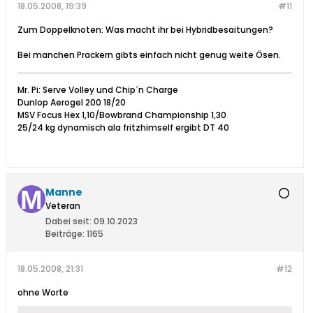
18.05.2008, 19:39
#11
Zum Doppelknoten: Was macht ihr bei Hybridbesaitungen?
Bei manchen Prackern gibts einfach nicht genug weite Ösen.
Mr. Pi: Serve Volley und Chip´n Charge
Dunlop Aerogel 200 18/20
MSV Focus Hex 1,10/Bowbrand Championship 1,30
25/24 kg dynamisch ala fritzhimself ergibt DT 40
Manne
Veteran
Dabei seit:
09.10.2023
Beiträge:
1165
18.05.2008, 21:31
#12
ohne Worte