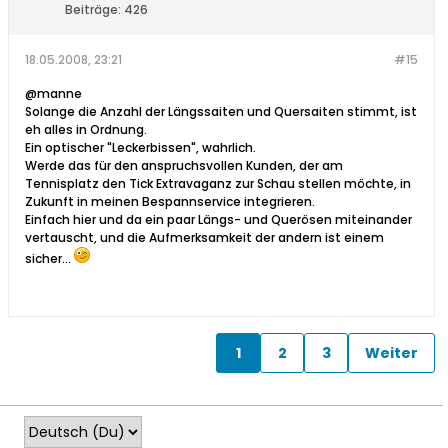
Beiträge:
426
18.05.2008, 23:21
#15
@manne
Solange die Anzahl der Längssaiten und Quersaiten stimmt, ist
eh alles in Ordnung.
Ein optischer "Leckerbissen", wahrlich.
Werde das für den anspruchsvollen Kunden, der am
Tennisplatz den Tick Extravaganz zur Schau stellen möchte, in
Zukunft in meinen Bespannservice integrieren.
Einfach hier und da ein paar Längs- und Querösen miteinander
vertauscht, und die Aufmerksamkeit der andern ist einem
sicher...
1
2
3
Weiter