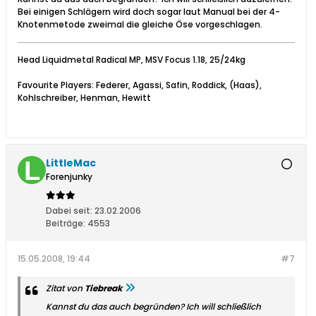
Bei einigen Schlägern wird doch sogar laut Manual bei der 4-
Knotenmetode zweimal die gleiche Öse vorgeschlagen.
Head Liquidmetal Radical MP, MSV Focus 1.18, 25/24kg
Favourite Players: Federer, Agassi, Safin, Roddick, (Haas),
Kohlschreiber, Henman, Hewitt
LittleMac
Forenjunky
Dabei seit:
23.02.2006
Beiträge:
4553
15.05.2008, 19:44
#7
Zitat von
Tiebreak
Kannst du das auch begründen? Ich will schließlich