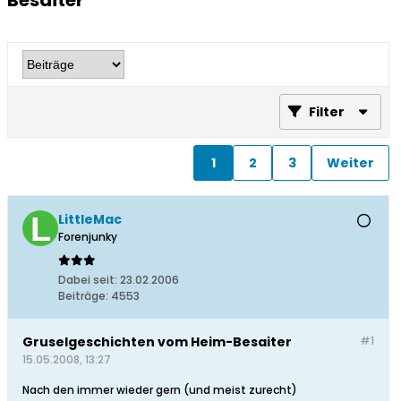
Besaiter
Filter
1
2
3
Weiter
LittleMac
Forenjunky
Dabei seit:
23.02.2006
Beiträge:
4553
Gruselgeschichten vom Heim-Besaiter
#1
15.05.2008, 13:27
Nach den immer wieder gern (und meist zurecht)