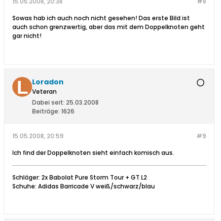
15.05.2008, 20:38
#8
Sowas hab ich auch noch nicht gesehen! Das erste Bild ist
auch schon grenzwertig, aber das mit dem Doppelknoten geht
gar nicht!
Loradon
Veteran
Dabei seit:
25.03.2008
Beiträge:
1626
15.05.2008, 20:59
#9
Ich find der Doppelknoten sieht einfach komisch aus.
Schläger: 2x Babolat Pure Storm Tour + GT L2
Schuhe: Adidas Barricade V weiß/schwarz/blau