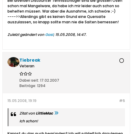
Bei diversen Discounter Tennisschläger sind die grossen Ösen
schon mal Mangelware, da habe ich mir leider auch schon so
behelfen müssen. War aber die Ausnahme, ich schwöre ;-)
---->>Allerdings gibt es keinen Grund eine Quersaite
auszulassen, so knapp sollte man nie die Saiten bemessen!
Zuletzt geändert von
Gast
;
15.05.2008, 14:47
.
Tiebreak
Veteran
Dabei seit:
17.02.2007
Beiträge:
1294
15.05.2008, 19:19
#6
Zitat von
LittleMac
Ich schon!
Kannst du das auch begründen? Ich will schließlich dazulernen.