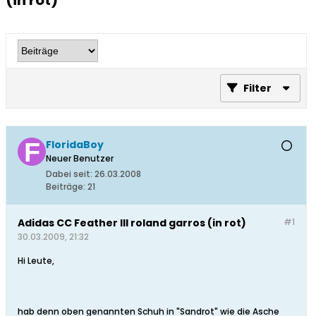
(in rot)
Filter
FloridaBoy
Neuer Benutzer
Dabei seit:
26.03.2008
Beiträge:
21
Adidas CC Feather III roland garros (in rot)
#1
30.03.2009, 21:32
Hi Leute,
hab denn oben genannten Schuh in "Sandrot" wie die Asche