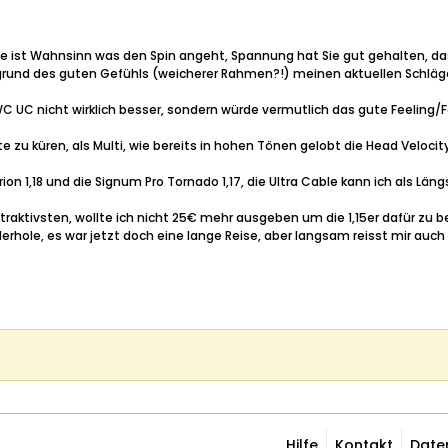
le ist Wahnsinn was den Spin angeht, Spannung hat Sie gut gehalten, da
fgrund des guten Gefühls (weicherer Rahmen?!) meinen aktuellen Schläge
C UC nicht wirklich besser, sondern würde vermutlich das gute Feeling/
u küren, als Multi, wie bereits in hohen Tönen gelobt die Head Velocity
 1,18 und die Signum Pro Tornado 1,17, die Ultra Cable kann ich als Län
 attraktivsten, wollte ich nicht 25€ mehr ausgeben um die 1,15er dafür z
erhole, es war jetzt doch eine lange Reise, aber langsam reisst mir auch
Hilfe
Kontakt
Date