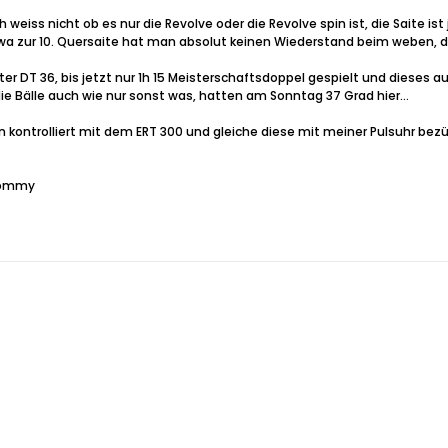
ss nicht ob es nur die Revolve oder die Revolve spin ist, die Saite ist 
in etwa zur 10. Quersaite hat man absolut keinen Wiederstand beim weben, 
ter DT 36, bis jetzt nur 1h 15 Meisterschaftsdoppel gespielt und diese
die Bälle auch wie nur sonst was, hatten am Sonntag 37 Grad hier...
 kontrolliert mit dem ERT 300 und gleiche diese mit meiner Pulsuhr bezüg
 Tommy