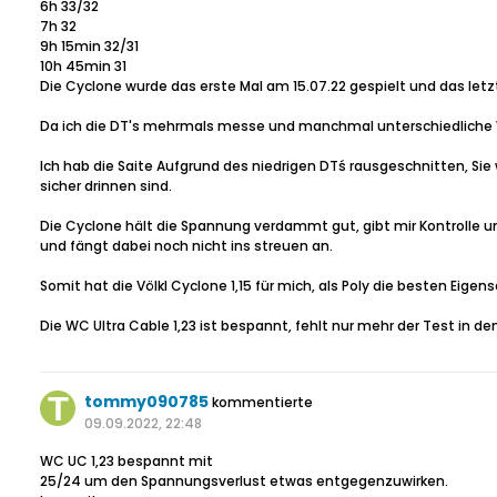
6h 33/32
7h 32
9h 15min 32/31
10h 45min 31
Die Cyclone wurde das erste Mal am 15.07.22 gespielt und das letz
Da ich die DT's mehrmals messe und manchmal unterschiedliche
Ich hab die Saite Aufgrund des niedrigen DTś rausgeschnitten, Sie
sicher drinnen sind.
Die Cyclone hält die Spannung verdammt gut, gibt mir Kontrolle und
und fängt dabei noch nicht ins streuen an.
Somit hat die Völkl Cyclone 1,15 für mich, als Poly die besten Eig
Die WC Ultra Cable 1,23 ist bespannt, fehlt nur mehr der Test in d
tommy090785
kommentierte
09.09.2022, 22:48
WC UC 1,23 bespannt mit
25/24 um den Spannungsverlust etwas entgegenzuwirken.