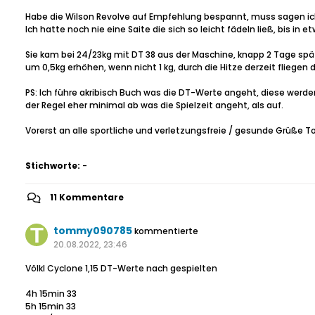
Habe die Wilson Revolve auf Empfehlung bespannt, muss sagen ich wei
Ich hatte noch nie eine Saite die sich so leicht fädeln ließ, bis 
Sie kam bei 24/23kg mit DT 38 aus der Maschine, knapp 2 Tage spä
um 0,5kg erhöhen, wenn nicht 1 kg, durch die Hitze derzeit fliegen 
PS: Ich führe akribisch Buch was die DT-Werte angeht, diese werden
der Regel eher minimal ab was die Spielzeit angeht, als auf.
Vorerst an alle sportliche und verletzungsfreie / gesunde Grüße
Stichworte:
-
11 Kommentare
tommy090785
kommentierte
20.08.2022, 23:46
Völkl Cyclone 1,15 DT-Werte nach gespielten
4h 15min 33
5h 15min 33