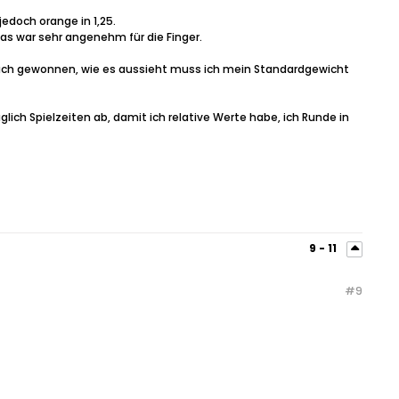
jedoch orange in 1,25.
das war sehr angenehm für die Finger.
s auch gewonnen, wie es aussieht muss ich mein Standardgewicht
lich Spielzeiten ab, damit ich relative Werte habe, ich Runde in
9 - 11
#
9