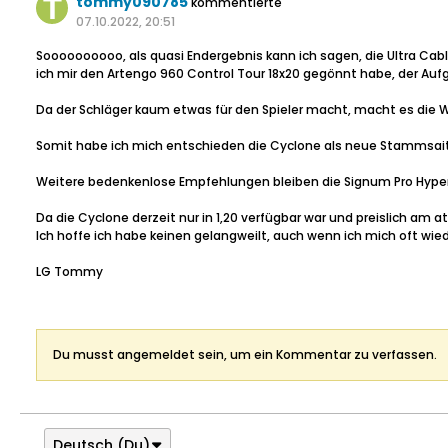
tommy090785
kommentierte
07.10.2022, 20:51
Soooooooooo, als quasi Endergebnis kann ich sagen, die Ultra Cab
ich mir den Artengo 960 Control Tour 18x20 gegönnt habe, der Au
Da der Schläger kaum etwas für den Spieler macht, macht es die W
Somit habe ich mich entschieden die Cyclone als neue Stammsaite z
Weitere bedenkenlose Empfehlungen bleiben die Signum Pro Hyperion
Da die Cyclone derzeit nur in 1,20 verfügbar war und preislich am
Ich hoffe ich habe keinen gelangweilt, auch wenn ich mich oft wied
LG Tommy
Du musst angemeldet sein, um ein Kommentar zu verfassen.
Deutsch (Du)