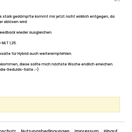
#
11
s stark gedämpfte kommt mir jetzt nicht wirklich entgegen, da
r ablösen wird.
Feedback wieder ausgleichen.
 MLT 1,25.
gssaite für Hybrid auch weiterempfehlen.
u bekommen, diese sollte mich nächste Woche endlich erreichen.
 die Gedulds-Saite ;-)
nschutz
Nutzungsbedingungen
Impressum
Hinauf