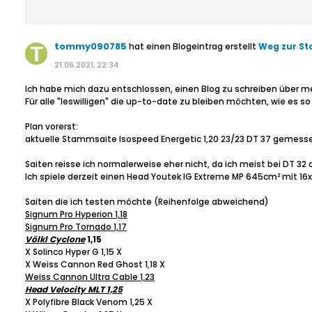
tommy090785
hat einen Blogeintrag erstellt
Weg zur S
21.06.2021, 22:34
Ich habe mich dazu entschlossen, einen Blog zu schreiben über
Für alle "leswilligen" die up-to-date zu bleiben möchten, wie es 
Plan vorerst:
aktuelle Stammsaite Isospeed Energetic 1,20 23/23 DT 37 gemess
Saiten reisse ich normalerweise eher nicht, da ich meist bei DT 32 
Ich spiele derzeit einen Head Youtek IG Extreme MP 645cm² mit 16x
Saiten die ich testen möchte (Reihenfolge abweichend)
Signum Pro Hyperion 1,18
Signum Pro Tornado 1,17
Völkl Cyclone
1,15
X Solinco Hyper G 1,15 X
X Weiss Cannon Red Ghost 1,18 X
Weiss Cannon Ultra Cable 1,23
Head Velocity MLT 1,25
X Polyfibre Black Venom 1,25 X