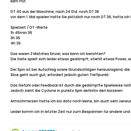
kam mit
DT 40 aus der Maschine, nach 24 Std. noch DT 38
vor dem 1. Mal spielen hatte Sie plötzlich nur noch DT 36, hatte ich 
Spielzeit / DT-Werte
1h 45min 35
3h 35
4h 35
Das waren 3 Matches Einzel, was kann ich berichten?
Die Saite spielt sich leider etwas gedämpft, stiehlt etwas Power, w
Der Spin ist bei Aufschlag sowie Grundschlägen herausragend, die 
Slice geht auch gut, erfordert jedoch guten Treffpunkt.
Das Gefühl oder Feedback ist durch die gedämpfte Spielweise nicht
Jedoch zieht die Cyclone in punkto Spin definitiv den kürzeren.
Armschmerzen hatte ich bis dato noch keine, bin auch sehr verwund
Leider komm ich in letzter Zeit nur zum Bespannen für andere und 