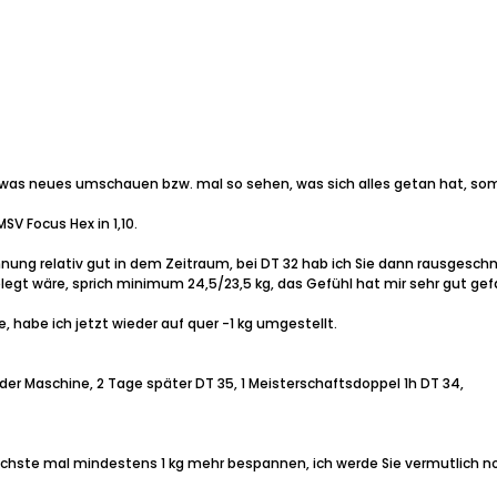
etwas neues umschauen bzw. mal so sehen, was sich alles getan hat, somi
MSV Focus Hex in 1,10.
nnung relativ gut in dem Zeitraum, bei DT 32 hab ich Sie dann rausgeschni
gt wäre, sprich minimum 24,5/23,5 kg, das Gefühl hat mir sehr gut gefal
, habe ich jetzt wieder auf quer -1 kg umgestellt.
 der Maschine, 2 Tage später DT 35, 1 Meisterschaftsdoppel 1h DT 34,
nächste mal mindestens 1 kg mehr bespannen, ich werde Sie vermutlich no