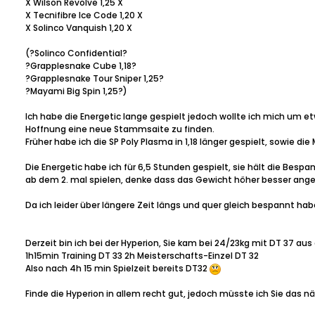
X Wilson Revolve 1,25 X
X Tecnifibre Ice Code 1,20 X
X Solinco Vanquish 1,20 X
(?Solinco Confidential?
?Grapplesnake Cube 1,18?
?Grapplesnake Tour Sniper 1,25?
?Mayami Big Spin 1,25?)
Ich habe die Energetic lange gespielt jedoch wollte ich mich um 
Hoffnung eine neue Stammsaite zu finden.
Früher habe ich die SP Poly Plasma in 1,18 länger gespielt, sowie die 
Die Energetic habe ich für 6,5 Stunden gespielt, sie hält die Bespa
ab dem 2. mal spielen, denke dass das Gewicht höher besser angele
Da ich leider über längere Zeit längs und quer gleich bespannt habe
Derzeit bin ich bei der Hyperion, Sie kam bei 24/23kg mit DT 37 aus
1h15min Training DT 33 2h Meisterschafts-Einzel DT 32
Also nach 4h 15 min Spielzeit bereits DT32
Finde die Hyperion in allem recht gut, jedoch müsste ich Sie das 