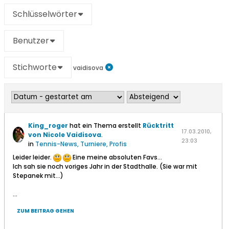
Schlüsselwörter
Benutzer
Stichworte
vaidisova
King_roger
hat ein Thema erstellt
Rücktritt
17.03.2010,
von Nicole Vaidisova
.
23:03
in
Tennis-News, Turniere, Profis
Leider leider.
Eine meine absoluten Favs...
Ich sah sie noch voriges Jahr in der Stadthalle. (Sie war mit
Stepanek mit...)
...
ZUM BEITRAG GEHEN