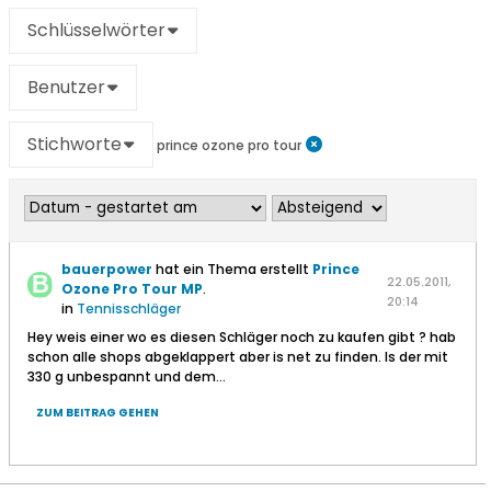
Schlüsselwörter
Benutzer
Stichworte
prince ozone pro tour
bauerpower
hat ein Thema erstellt
Prince
22.05.2011,
Ozone Pro Tour MP
.
20:14
in
Tennisschläger
Hey weis einer wo es diesen Schläger noch zu kaufen gibt ? hab
schon alle shops abgeklappert aber is net zu finden. Is der mit
330 g unbespannt und dem...
ZUM BEITRAG GEHEN