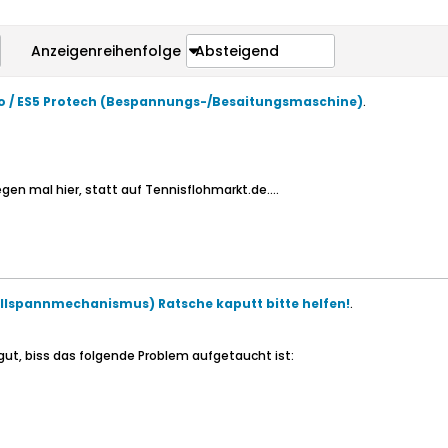
Anzeigenreihenfolge
Absteigend
ro / ES5 Protech (Bespannungs-/Besaitungsmaschine)
.
gen mal hier, statt auf Tennisflohmarkt.de....
llspannmechanismus) Ratsche kaputt bitte helfen!
.
gut, biss das folgende Problem aufgetaucht ist: