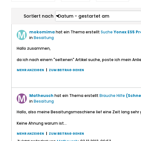
Sortiert nach
Datum - gestartet am
mokomima
hat ein Thema erstellt
Suche
Yonex ES5 P
in
Besaitung
Hallo zusammen,
da ich nach einem "seltenen" Artikel suche, poste ich mein Anlie
MEHR ANZEIGEN
|
ZUM BEITRAG GEHEN
Matheusch
hat ein Thema erstellt
Brauche Hilfe
(Schne
in
Besaitung
Hallo, also meine Besaitungsmaschiene lief eine Zeit lang sehr 
Keine Ahnung warum ist...
MEHR ANZEIGEN
|
ZUM BEITRAG GEHEN