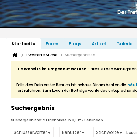
Startseite
Foren
Blogs
Artikel
Galerie
Erweiterte Suche
Suchergebnisse
Die Website ist umgebaut worden
- alles zu den wichtigste
Falls dies Dein erster Besuch ist, schaue Dir am besten die
häuf
fortzufahren. Zum Lesen der Beiträge wähle das entsprechend
Suchergebnis
Suchergebnisse:
2 Ergebnisse in 0,0127 Sekunden.
Schlüsselwörter
Benutzer
Stichworte
besa