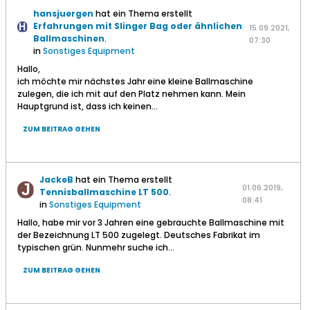
hansjuergen
hat ein Thema erstellt
Erfahrungen mit Slinger Bag oder ähnlichen
15.09.2021,
Ballmaschinen
.
07:30
in
Sonstiges Equipment
Hallo,
ich möchte mir nächstes Jahr eine kleine Ballmaschine
zulegen, die ich mit auf den Platz nehmen kann. Mein
Hauptgrund ist, dass ich keinen...
ZUM BEITRAG GEHEN
JackeB
hat ein Thema erstellt
01.06.2019,
Tennisballmaschine LT 500
.
08:41
in
Sonstiges Equipment
Hallo, habe mir vor 3 Jahren eine gebrauchte Ballmaschine mit
der Bezeichnung LT 500 zugelegt. Deutsches Fabrikat im
typischen grün. Nunmehr suche ich...
ZUM BEITRAG GEHEN