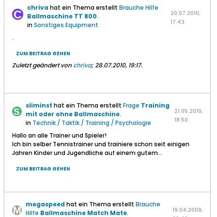
chriva
hat ein Thema erstellt
Brauche Hilfe
20.07.2010,
Ballmaschine TT 800
.
17:43
in
Sonstiges Equipment
.
ZUM BEITRAG GEHEN
Zuletzt geändert von
chriva
;
28.07.2010, 19:17
.
sliminst
hat ein Thema erstellt
Frage
Training
21.05.2010,
mit oder ohne Ballmaschine
.
18:50
in
Technik / Taktik / Training / Psychologie
Hallo an alle Trainer und Spieler!
Ich bin selber Tennistrainer und trainiere schon seit einigen
Jahren Kinder und Jugendliche auf einem gutem...
ZUM BEITRAG GEHEN
megaspeed
hat ein Thema erstellt
Brauche
19.04.2009,
Hilfe
Ballmaschine Match Mate
.