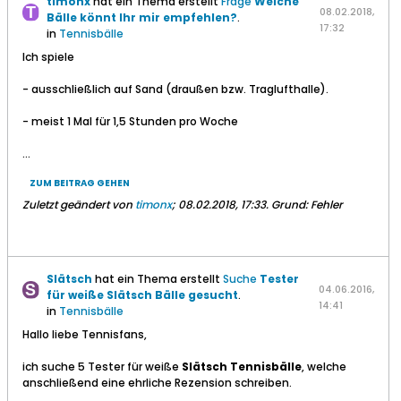
timonx
hat ein Thema erstellt
Frage
Welche
08.02.2018,
Bälle könnt Ihr mir empfehlen?
.
17:32
in
Tennisbälle
Ich spiele
- ausschließlich auf Sand (draußen bzw. Traglufthalle).
- meist 1 Mal für 1,5 Stunden pro Woche
...
ZUM BEITRAG GEHEN
Zuletzt geändert von
timonx
;
08.02.2018, 17:33
.
Grund:
Fehler
Slätsch
hat ein Thema erstellt
Suche
Tester
04.06.2016,
für weiße Slätsch Bälle gesucht
.
14:41
in
Tennisbälle
Hallo liebe Tennisfans,
ich suche 5 Tester für weiße
Slätsch Tennisbälle
, welche
anschließend eine ehrliche Rezension schreiben.
...