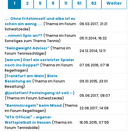
1
2
5
6
11
51
62
Weiter
.... Ohne fritzhimself und albe ist es
schon ein wenig.....
(Thema im Forum
06.03.2017, 21:21
Schwatzecke
)
...nimmt Spin an??
(Thema im Forum
05.11.2014, 16:32
Sonstiges zum Thema Tennis
)
“Swingweight Advisor”
(Thema im
24.12.2014, 12:11
Forum
Tennisschläger
)
(warum) Darf ein verletzter Spieler
noch ins Doppel?
(Thema im Forum
07.06.2016, 07:18
Regelfragen
)
[Frankfurt am Main] Biete
Besaitung an
(Thema im Forum
09.10.2015, 23:01
Besaitung
)
@justetten1 Posteingang ist voll ;-)
05.06.2017, 08:07
(Thema im Forum
Schwatzecke
)
"Benimmregeln" beim Mixed
(Thema
22.08.2017, 14:08
im Forum
Regelfragen
)
"HTV Official" - eigener
Wettspielball in Hessen
(Thema im
18.05.2015, 07:55
Forum
Tennisbälle
)