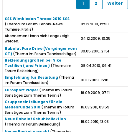
1
2
Weiter
£££ Wimbledon Thread 2010 £££
(Thema im Forum
Tennis-News,
02.12.2010, 12:50
Turniere, Profis
)
Abonnement kann nicht angezeigt
04.12.2009, 10:35
werden.
Babolat Pure Drive (Vorgänger vom
30.05.2010, 21:51
GT)
(Thema im Forum
Tennisschläger
)
Bekleidungsgrößen bei Nike
Textilien ( und Prince )
(Thema im
09.04.2010, 06:41
Forum
Bekleidung
)
Empfehlung für Besaitung
(Thema
01.10.2009, 15:16
im Forum
Tennissaiten
)
Eurosport Player
(Thema im Forum
16.09.2009, 07:11
Sonstiges zum Thema Tennis
)
Gruppeneinteilungen für die
Medenrunde 2010
(Thema im Forum
16.03.2011, 09:59
Sonstiges zum Thema Tennis
)
Neue Babolat Schuhkollektion
16.02.2010, 13:03
(Thema im Forum
Bekleidung
)
Neues Racket gesucht
(Thema im