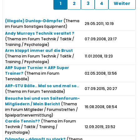
1
2
3
4
Weiter
(Illegale) Dunlop-Dämpfer
(Thema
29.05.2011, 10:19
im Forum
Sonstiges Equipment
)
Andy Murrays Technik veraltet ?
(Thema im Forum
Technik / Taktik /
07.09.2008, 23:17
Training / Psychologie
)
Arm klappt immer auf die Brust
(Thema im Forum
Technik / Taktik /
11.01.2008, 13:23
Training / Psychologie
)
ARP Super Turnier = ARP Super
Trainer?
(Thema im Forum
02.05.2008, 13:56
Tennisbälle
)
ARP-STU Bälle.. Mal so und mal so..
07.09.2015, 20:27
(Thema im Forum
Tennisbälle
)
Besuche bei und von Saitenforum-
Mitgliedern / Mein Bericht
(Thema
16.08.2008, 08:54
im Forum
Mitglieder / Forumstreffen /
Spielpartnervermittlung
)
Cardio Tennis??
(Thema im Forum
Technik / Taktik / Training /
12.09.2019, 23:52
Psychologie
)
Dämpfer - dämpft zu stark?
(Thema