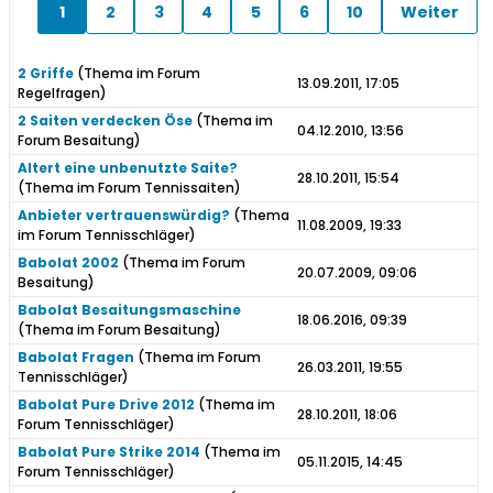
1
2
3
4
5
6
10
Weiter
2 Griffe
(Thema im Forum
13.09.2011, 17:05
Regelfragen
)
2 Saiten verdecken Öse
(Thema im
04.12.2010, 13:56
Forum
Besaitung
)
Altert eine unbenutzte Saite?
28.10.2011, 15:54
(Thema im Forum
Tennissaiten
)
Anbieter vertrauenswürdig?
(Thema
11.08.2009, 19:33
im Forum
Tennisschläger
)
Babolat 2002
(Thema im Forum
20.07.2009, 09:06
Besaitung
)
Babolat Besaitungsmaschine
18.06.2016, 09:39
(Thema im Forum
Besaitung
)
Babolat Fragen
(Thema im Forum
26.03.2011, 19:55
Tennisschläger
)
Babolat Pure Drive 2012
(Thema im
28.10.2011, 18:06
Forum
Tennisschläger
)
Babolat Pure Strike 2014
(Thema im
05.11.2015, 14:45
Forum
Tennisschläger
)