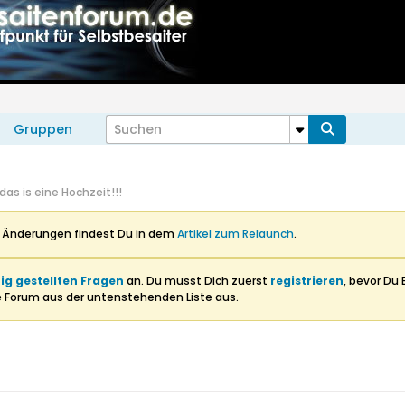
Gruppen
.das is eine Hochzeit!!!
n Änderungen findest Du in dem
Artikel zum Relaunch
.
ig gestellten Fragen
an. Du musst Dich zuerst
registrieren
, bevor Du 
e Forum aus der untenstehenden Liste aus.