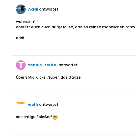
Addi
antwortet
wahnsinn!!!
aber ist euch auch aufgefallen, daß es keinen männlichen tän
addi
tennis-teufel
antwortet
Über 8 Mio Klicks...Super, das Ganze...
wolfi
antwortet
so richtige Spießer!