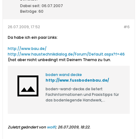
Dabei seit:
06.07.2007
Beiträge:
60
26.07.2009, 17:52
#6
Da habe ich ein paar Links:
http://www.bau.de/
http://www.haustechnikdialog.de/Forum/Default.aspx?f=46
(hat aber nicht unbedingt mit Deinem Thema zu tun.
boden wand decke
http://www.fussbodenbau.de/
boden-wand-decke.de liefert
Fachinformationen und Praxistipps für
das bodenlegende Handwerk,
Raumausstatter, Maler, Facheinzel- &
Großhandel.
Zuletzt geändert von
wolfi
;
26.07.2009, 18:22
.