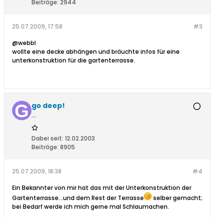
Beiträge:
2944
25.07.2009, 17:58
#3
@webbl
wollte eine decke abhängen und bräuchte infos für eine
unterkonstruktion für die gartenterrasse.
go deep!
...
Dabei seit:
12.02.2003
Beiträge:
8905
25.07.2009, 18:38
#4
Ein Bekannter von mir hat das mit der Unterkonstruktion der
Gartenterrasse...und dem Rest der Terrasse
selber gemacht;
bei Bedarf werde ich mich gerne mal Schlaumachen.