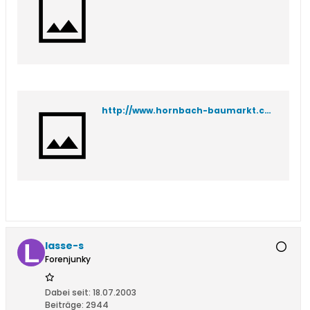
http://www.hornbach-baumarkt.com/home/ch/html/fs_root.html?url=http://www.hornbach-baumarkt.com/internet/inhalte/ch-projects/c201a0611c8a889541256d4900362aa2_questions.html
lasse-s
Forenjunky
Dabei seit:
18.07.2003
Beiträge:
2944