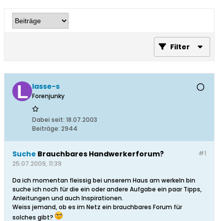
Filter
lasse-s
Forenjunky
Dabei seit:
18.07.2003
Beiträge:
2944
Suche
Brauchbares Handwerkerforum?
#1
25.07.2009, 11:39
Da ich momentan fleissig bei unserem Haus am werkeln bin
suche ich noch für die ein oder andere Aufgabe ein paar Tipps,
Anleitungen und auch Inspirationen.
Weiss jemand, ob es im Netz ein brauchbares Forum für
solches gibt?