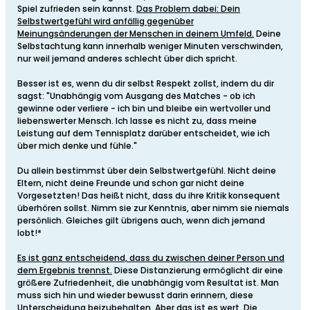
Spiel zufrieden sein kannst.
Das Problem dabei: Dein
Selbstwertgefühl wird anfällig gegenüber
Meinungsänderungen der Menschen in deinem Umfeld.
Deine
Selbstachtung kann innerhalb weniger Minuten verschwinden,
nur weil jemand anderes schlecht über dich spricht.
Besser ist es, wenn du dir selbst Respekt zollst, indem du dir
sagst: "Unabhängig vom Ausgang des Matches - ob ich
gewinne oder verliere - ich bin und bleibe ein wertvoller und
liebenswerter Mensch. Ich lasse es nicht zu, dass meine
Leistung auf dem Tennisplatz darüber entscheidet, wie ich
über mich denke und fühle."
Du allein bestimmst über dein Selbstwertgefühl. Nicht deine
Eltern, nicht deine Freunde und schon gar nicht deine
Vorgesetzten! Das heißt nicht, dass du ihre Kritik konsequent
überhören sollst. Nimm sie zur Kenntnis, aber nimm sie niemals
persönlich. Gleiches gilt übrigens auch, wenn dich jemand
lobt!*
Es ist ganz entscheidend, dass du zwischen deiner Person und
dem Ergebnis trennst.
Diese Distanzierung ermöglicht dir eine
größere Zufriedenheit, die unabhängig vom Resultat ist. Man
muss sich hin und wieder bewusst darin erinnern, diese
Unterscheidung beizubehalten. Aber das ist es wert. Die