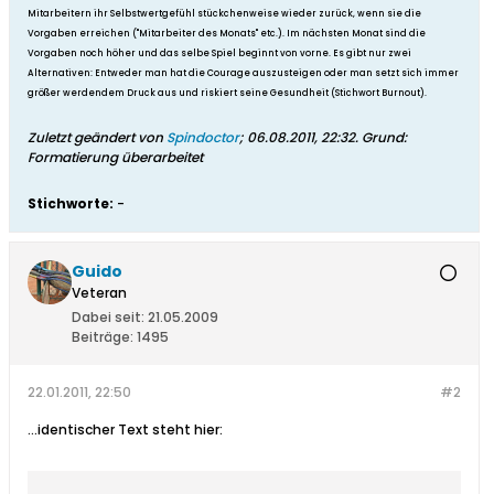
Mitarbeitern ihr Selbstwertgefühl stückchenweise wieder zurück, wenn sie die
Vorgaben erreichen ("Mitarbeiter des Monats" etc.). Im nächsten Monat sind die
Vorgaben noch höher und das selbe Spiel beginnt von vorne. Es gibt nur zwei
Alternativen: Entweder man hat die Courage auszusteigen oder man setzt sich immer
größer werdendem Druck aus und riskiert seine Gesundheit (Stichwort Burnout).
Zuletzt geändert von
Spindoctor
;
06.08.2011, 22:32
.
Grund:
Formatierung überarbeitet
Stichworte:
-
Guido
Veteran
Dabei seit:
21.05.2009
Beiträge:
1495
22.01.2011, 22:50
#2
...identischer Text steht hier: