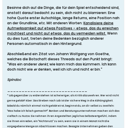
Besinne dich auf die Dinge, die für dein Spiel entscheidend sind,
anstatt darauf bedacht zu sein, dich nicht zu blamieren: Eine
hohe Quote erster Aufschläge, lange Returns, eine Position nah
an der Grundlinie, etc. Mit anderen Worten:
Kanalisiere deine
Aufmerksamkeit auf etwas Positives – etwas, das du erreichen
möchtest und nicht auf etwas, das du vermeiden willst.
Wenn
du dies tust, treten deine Bedenken bezüglich anderer
Personen automatisch in den Hintergrund.
Abschließend ein Zitat von Johann Wolfgang von Goethe,
welches die Botschaft dieses Threads auf den Punkt bringt:
"Was ein anderer
denkt
, wie kann mich das kümmern. Ich kann
doch nicht wie
er
denken, weil ich ich und nicht er bin."
Spindoc
____________________________
* Lob gegenüber zu widerstehen ist schwieriger, als Kritik abzuwehren. Wer wird nicht
gerne gelobt? Aber: Das Streben nach Lob ist der sichere Weg in die Abhängigkeit.
Sobald du nämlich einmal nicht gelobt wirst, beginnst du, an dir selbst zu zweifeln:
"Was habe ich falsch gemacht?". Banken und Beratungsunternehmen machen sich das
vielfach zu Nutze. Sie nehmen ihren Angestellten jegliches Selbstwertgefühl, indem
sie ihnen einreden, ein "Nichtsnutz" zu sein, wenn sie in einem Monat nicht die
vorgegebene Menge an Abschlüssen machen. Besagte Unternehmen geben den