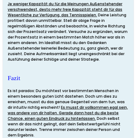
Je weniger Kapazität du für die Meinungen Außenstehender
verschwendest, desto mehr freie Kapazität steht dir für das
Wesentliche zur Verfügung, das Tennisspielen.
Deine Leistung
profitiert davon unmittelbar. Stell dir obige Frage in
regelmäßigen Abständen und beobachte, in welche Richtung
sich der Prozentsatz verändert. Versuche zu ergründen, warum
der Prozentsatz in einem bestimmten Match höher war als in
einem anderen. Im Idealfall misst du den Gedanken
Außenstehender keinerlei Bedeutung zu, ganz gleich, wer dir
zusieht. Deine Aufmerksamkeit liegt uneingeschränkt bei der
Ausführung deiner Schläge und deiner Strategie.
Fazit
Es ist paradox: Du möchtest vor bestimmten Menschen in
einem besonders guten Licht dastehen. Doch um dies zu
erreichen, musst du das genaue Gegenteil von dem tun, was
dir intuitiv richtig erscheint!
Es musst dir vollkommen egal sein,
was andere von dir halten. Gerade dann hast du die beste
Chance, einen guten Eindruck zu hinterlassen.
Doch selbst
wenn dir das nicht gelingt, darf dein Selbstwertgefühl nicht
darunter leiden. Trenne immer zwischen deiner Person und
dem Ergebnis.