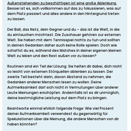
Außenstehenden zu beschäftigen ist eine große Ablenkung.
Besser ist es, sich vollkommen auf das zu fokussieren, was auf
dem Platz passiert und alles andere in den Hintergrund treten
zu lassen.
Der Ball, das Netz, dein Gegner und du – das ist die Welt, in die
du eintauchen möchtest. Die Zuschauer gehören zur externen
Welt. Sie haben mit dem Tennisspiel nichts zu tun und sollten
in deinen Gedanken daher auch keine Rolle spielen. Doch wie
schaffst du es, während des Matches in deiner eigenen kleinen
Welt zu leben und den Rest außen vor zu lassen?
Routinen sind ein Teil der Lösung. Sie helfen dir dabei, dich nicht
so leicht von externen Störquellen ablenken zu lassen. Der
zweite Teil besteht darin, davon Abstand zu nehmen, die
Gedanken anderer Menschen lesen zu wollen. Deine
Aufmerksamkeit darf sich nicht in Vermutungen über anderer
Leute Meinungen erschöpfen. Andernfalls ist es dir unmöglich,
deine bestmögliche Leistung auf dem Platz zu bringen.
Beantworte einmal ehrlich folgende Frage: Wie viel Prozent
deiner Aufmerksamkeit verwendest du gegenwärtig für
Spekulationen über die Meinung, die andere Menschen von dir
haben könnten?