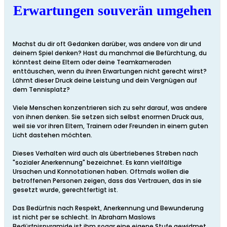
Erwartungen souverän umgehen
Machst du dir oft Gedanken darüber, was andere von dir und
deinem Spiel denken? Hast du manchmal die Befürchtung, du
könntest deine Eltern oder deine Teamkameraden
enttäuschen, wenn du ihren Erwartungen nicht gerecht wirst?
Lähmt dieser Druck deine Leistung und dein Vergnügen auf
dem Tennisplatz?
Viele Menschen konzentrieren sich zu sehr darauf, was andere
von ihnen denken. Sie setzen sich selbst enormen Druck aus,
weil sie vor ihren Eltern, Trainern oder Freunden in einem guten
Licht dastehen möchten.
Dieses Verhalten wird auch als übertriebenes Streben nach
"sozialer Anerkennung" bezeichnet. Es kann vielfältige
Ursachen und Konnotationen haben. Oftmals wollen die
betroffenen Personen zeigen, dass das Vertrauen, das in sie
gesetzt wurde, gerechtfertigt ist.
Das Bedürfnis nach Respekt, Anerkennung und Bewunderung
ist nicht per se schlecht. In Abraham Maslows
Bedürfnispyramide ist ihm sogar eine eigene Stufe gewidmet.