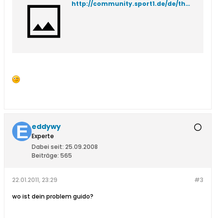
http://community.sport1.de/de/thema/die-gedanken-der-anderen,37774091.html
eddywy
Experte
Dabei seit:
25.09.2008
Beiträge:
565
22.01.2011, 23:29
#3
wo ist dein problem guido?