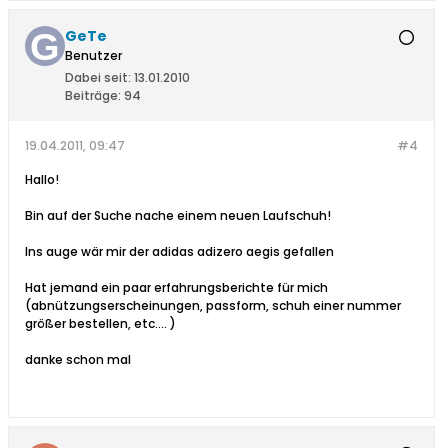
GeTe
Benutzer
Dabei seit:
13.01.2010
Beiträge:
94
19.04.2011, 09:47
#4
Hallo!
Bin auf der Suche nache einem neuen Laufschuh!
Ins auge wär mir der adidas adizero aegis gefallen
Hat jemand ein paar erfahrungsberichte für mich
(abnützungserscheinungen, passform, schuh einer nummer
größer bestellen, etc.... )
danke schon mal