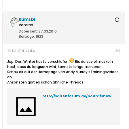
RumsDi
Veteran
Dabei seit:
27.03.2010
Beiträge:
1623
22.03.2011, 21:44
#3
Jup. Den Winter haste verschlafen
Bis du soviel muskeln
hast, dass du langsam wird, kannste lange trainieren...
Schau dir auf der Homepage von Andy Murray sTrainingsvideos
an.
Ansonsten gibt es schon ähnliche Threads:
http://saitenforum.de/board/showthread.php?t=23885