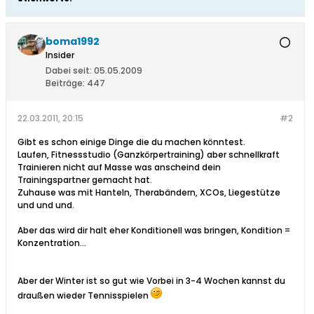
boma1992
Insider
Dabei seit:
05.05.2009
Beiträge:
447
22.03.2011, 20:15
#2
Gibt es schon einige Dinge die du machen könntest.
Laufen, Fitnessstudio (Ganzkörpertraining) aber schnellkraft
Trainieren nicht auf Masse was anscheind dein
Trainingspartner gemacht hat.
Zuhause was mit Hanteln, Therabändern, XCOs, Liegestütze
und und und.
Aber das wird dir halt eher Konditionell was bringen, Kondition =
Konzentration...
Aber der Winter ist so gut wie Vorbei in 3-4 Wochen kannst du
draußen wieder Tennisspielen