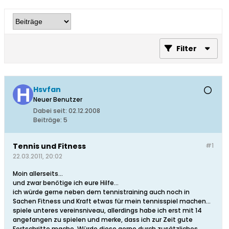
Filter
Hsvfan
Neuer Benutzer
Dabei seit:
02.12.2008
Beiträge:
5
Tennis und Fitness
#1
22.03.2011, 20:02
Moin allerseits...
und zwar benötige ich eure Hilfe...
ich würde gerne neben dem tennistraining auch noch in
Sachen Fitness und Kraft etwas für mein tennisspiel machen...
spiele unteres vereinsniveau, allerdings habe ich erst mit 14
angefangen zu spielen und merke, dass ich zur Zeit gute
Fortschritte mache. Würde diese gerne durch zusätzliches