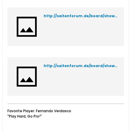
http://saitenforum.de/board/showthread.php?t=24206
http://saitenforum.de/board/showthread.php?t=11645
Favorite Player: Fernando Verdasco
"Play Hard, Go Pro!"