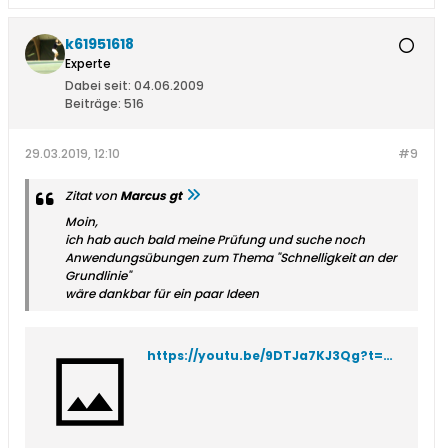
k61951618
Experte
Dabei seit:
04.06.2009
Beiträge:
516
29.03.2019, 12:10
#9
Zitat von
Marcus gt
Moin,
ich hab auch bald meine Prüfung und suche noch
Anwendungsübungen zum Thema "Schnelligkeit an der
Grundlinie"
wäre dankbar für ein paar Ideen
https://youtu.be/9DTJa7KJ3Qg?t=211