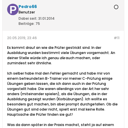
Pedro66
Benutzer
Dabei seit:
31.01.2014
Beiträge:
75
20.05.2019, 23:46
#11
Es kommt drauf an wie die Prüfer gestrickt sind. In der
Ausbildung wurden bestimmt viele Übungen vorgemacht. An
deiner Stelle würde ich
genau die
auch machen, oder
zumindest sehr ähnliche.
Ich selber habe mal den Fehler gemacht und habe mir von
einem befreundeten B-Trainer vor meiner C-Prüfung einige
Übungen geben lassen, die ich dann auch in der Prüfung
vorgestellt habe. Die waren allerdings von der Art her sehr
anders (miteinander spielen), als die Übungen, die in der
Ausbildung gezeigt wurden (Korbübungen). Ich wollte es
besonders gut machen, bin aber prompt durchgefallen. Ob die
Übungen gut sind oder nicht, spielt erst mal keine Rolle.
Hauptsache die Prüfer finden sie gut!
Was da dann später in der Praxis machst, steht ja auf einem