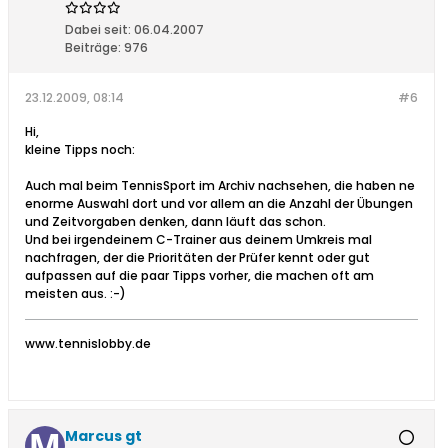
Dabei seit:
06.04.2007
Beiträge:
976
23.12.2009, 08:14
#6
Hi,
kleine Tipps noch:
Auch mal beim TennisSport im Archiv nachsehen, die haben ne
enorme Auswahl dort und vor allem an die Anzahl der Übungen
und Zeitvorgaben denken, dann läuft das schon.
Und bei irgendeinem C-Trainer aus deinem Umkreis mal
nachfragen, der die Prioritäten der Prüfer kennt oder gut
aufpassen auf die paar Tipps vorher, die machen oft am
meisten aus. :-)
www.tennislobby.de
Marcus gt