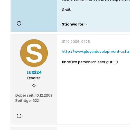
Gruß
Stichworte:
-
01.10.2009, 01:25
http://www.playerdevelopment.usta.
finde ich persönlich sehr gut :-)
sulzi24
Experte
Dabei seit:
10.12.2003
Beiträge:
622