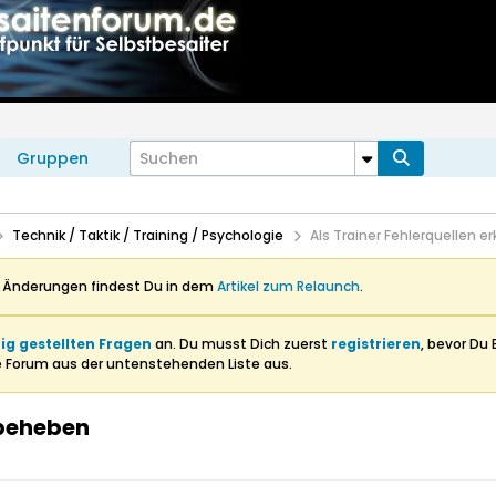
Gruppen
Technik / Taktik / Training / Psychologie
Als Trainer Fehlerquellen 
n Änderungen findest Du in dem
Artikel zum Relaunch
.
ig gestellten Fragen
an. Du musst Dich zuerst
registrieren
, bevor Du 
e Forum aus der untenstehenden Liste aus.
 beheben