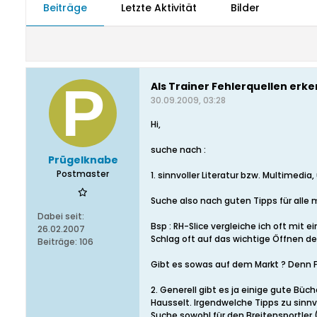
Beiträge
Letzte Aktivität
Bilder
Als Trainer Fehlerquellen er
30.09.2009, 03:28
Hi,
suche nach :
Prügelknabe
Postmaster
1. sinnvoller Literatur bzw. Multime
Suche also nach guten Tipps für alle 
Dabei seit:
Bsp : RH-Slice vergleiche ich oft mit
26.02.2007
Schlag oft auf das wichtige Öffnen de
Beiträge:
106
Gibt es sowas auf dem Markt ? Denn Feh
2. Generell gibt es ja einige gute Bü
Hausselt. Irgendwelche Tipps zu sinnv
Suche sowohl für den Breitensportler 