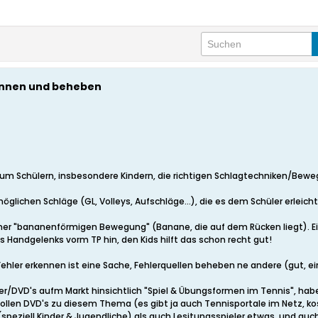
kennen und beheben
dia, um Schülern, insbesondere Kindern, die richtigen Schlagtechniken/B
möglichen Schläge (GL, Volleys, Aufschläge...), die es dem Schüler erl
 einer "bananenförmigen Bewegung" (Banane, die auf dem Rücken liegt). E
s Handgelenks vorm TP hin, den Kids hilft das schon recht gut!
ler erkennen ist eine Sache, Fehlerquellen beheben ne andere (gut, einige
cher/DVD's aufm Markt hinsichtlich "Spiel & Übungsformen im Tennis", habe
ollen DVD's zu diesem Thema (es gibt ja auch Tennisportale im Netz, ko
(speziell Kinder & Jugendliche) als auch Lesitungsspieler etwas, und auch