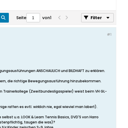
Seite
von
1
Filter
#1
ewegungsausführungen ANSCHAULICH und BILDHAFT zu erklären.
eichtern, die richtige Bewegungsausführung hinzubekommen.
in Trainerkollege (Zweitbundesligaspieler) weist beim VH GL-
 raffen es evtl. wirklich nie, egal wieviel man labert).
 selbst u.a. LOOK & Learn Tennis Basics, DVD'S von Harro
stenpflichtig, taugen die was)?
 für Kinder zwischen 3-9 Jahre.