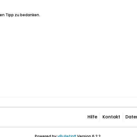
den Tipp zu bedanken.
Hilfe
Kontakt
Date
Powered by
vBulletin®
Version 6.2.2