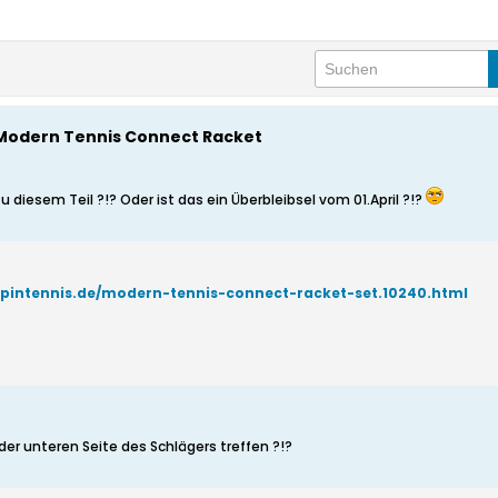
: Modern Tennis Connect Racket
iesem Teil ?!? Oder ist das ein Überbleibsel vom 01.April ?!?
spintennis.de/modern-tennis-connect-racket-set.10240.html
 der unteren Seite des Schlägers treffen ?!?