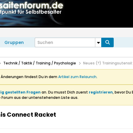
Gruppen
Technik / Taktik / Training / Psychologie
Neues (?) Trainingsutensi
n Änderungen findest Du in dem
Artikel zum Relaunch
.
ig gestellten Fragen
an. Du musst Dich zuerst
registrieren
, bevor Du 
e Forum aus der untenstehenden Liste aus.
nis Connect Racket