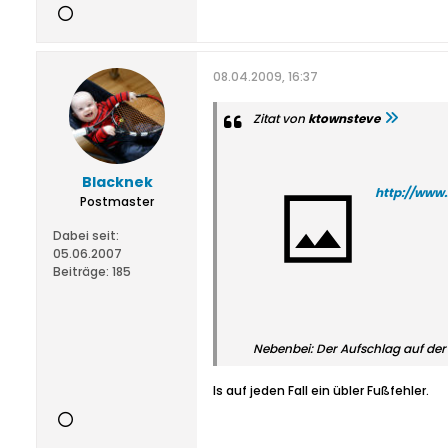
08.04.2009, 16:37
Zitat von
ktownsteve
Blacknek
http://www
Postmaster
Dabei seit:
05.06.2007
Beiträge:
185
Nebenbei: Der Aufschlag auf der 
Is auf jeden Fall ein übler Fußfehler.