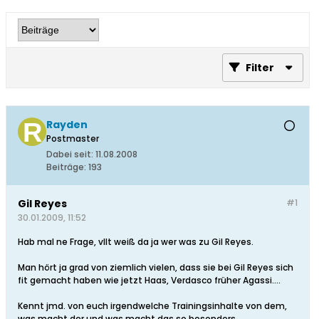
Filter
Rayden
Postmaster
Dabei seit:
11.08.2008
Beiträge:
193
Gil Reyes
#1
30.01.2009, 11:52
Hab mal ne Frage, vllt weiß da ja wer was zu Gil Reyes.
Man hört ja grad von ziemlich vielen, dass sie bei Gil Reyes sich
fit gemacht haben wie jetzt Haas, Verdasco früher Agassi....
Kennt jmd. von euch irgendwelche Trainingsinhalte von dem,
was macht der und was macht das so besonders.