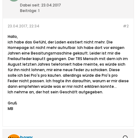
Dabei seit:
23.04.2017
Beiträge:
1
23.04.2017, 22:34
#2
Hallo,
ich habe das Gefühl, der Laden existiert nicht mehr. Die
Homepage ist nicht mehr aufrufbar. Ich habe dort vor einigen
Jahren eine Besaitungsmaschine gekauft. Leider ist mir die
Freilauffeder kaputt gegangen. Der TRS Mensch mit dem ich im
August letzten Jahres telefoniert habe meinte, es würde sich
für ihn nicht lohnen, mir eine neue Feder zu schicken. Diese
solle ich bei Pro's pro kaufen. allerdings würde die Pro's pro
Feder nicht passen. Ich fragte ihn daraufhin, warum er mir diese
dann empfehlen würde was er mir nicht erklären konnte...
Ich nehme an, der hat sein Geschäft aufgegeben.
Gruß
MB
howy