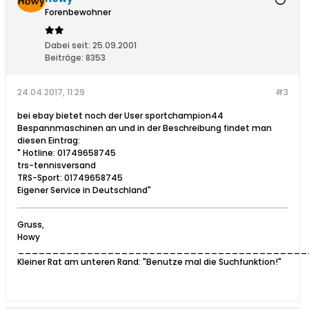
Forenbewohner
Dabei seit:
25.09.2001
Beiträge:
8353
24.04.2017, 11:29
#3
bei ebay bietet noch der User sportchampion44
Bespannmaschinen an und in der Beschreibung findet man
diesen Eintrag:
" Hotline: 01749658745
trs-tennisversand
TRS-Sport: 01749658745
Eigener Service in Deutschland"
Gruss,
Howy
__________________________________________
Kleiner Rat am unteren Rand: "Benutze mal die Suchfunktion!"