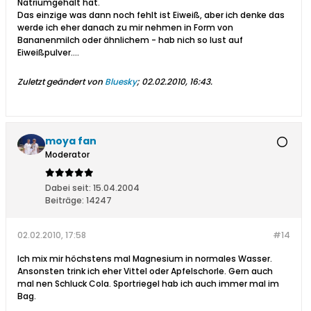
Natriumgehalt hat.
Das einzige was dann noch fehlt ist Eiweiß, aber ich denke das
werde ich eher danach zu mir nehmen in Form von
Bananenmilch oder ähnlichem - hab nich so lust auf
Eiweißpulver....
Zuletzt geändert von
Bluesky
;
02.02.2010, 16:43
.
moya fan
Moderator
Dabei seit:
15.04.2004
Beiträge:
14247
02.02.2010, 17:58
#14
Ich mix mir höchstens mal Magnesium in normales Wasser.
Ansonsten trink ich eher Vittel oder Apfelschorle. Gern auch
mal nen Schluck Cola. Sportriegel hab ich auch immer mal im
Bag.