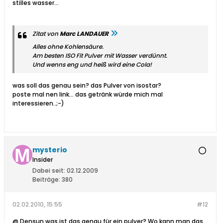
stilles wasser...
Zitat von
Marc LANDAUER
Alles ohne Kohlensäure.
Am besten ISO Fit Pulver mit Wasser verdünnt.
Und wenns eng und heiß wird eine Cola!
was soll das genau sein? das Pulver von isostar?
poste mal nen link... das getränk würde mich mal
interessieren..;-)
mysterio
Insider
Dabei seit:
02.12.2009
Beiträge:
380
02.02.2010, 15:55
#12
@ Densun was ist das genau für ein pulver? Wo kann man das