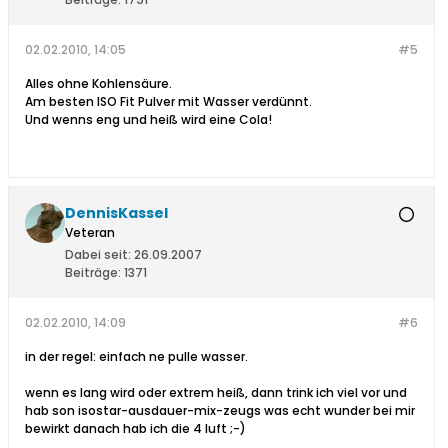
02.02.2010, 14:05
#5
Alles ohne Kohlensäure.
Am besten ISO Fit Pulver mit Wasser verdünnt.
Und wenns eng und heiß wird eine Cola!
DennisKassel
Veteran
Dabei seit:
26.09.2007
Beiträge:
1371
02.02.2010, 14:09
#6
in der regel: einfach ne pulle wasser.
wenn es lang wird oder extrem heiß, dann trink ich viel vor und
hab son isostar-ausdauer-mix-zeugs was echt wunder bei mir
bewirkt
danach hab ich die 4 luft ;-)