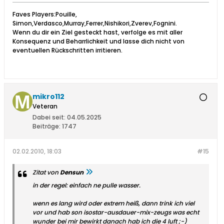
Faves Players:Pouille,
Simon,Verdasco,Murray,Ferrer,Nishikori,Zverev,Fognini.
Wenn du dir ein Ziel gesteckt hast, verfolge es mit aller
Konsequenz und Beharrlichkeit und lasse dich nicht von
eventuellen Rückschritten irritieren.
mikro112
Veteran
Dabei seit:
04.05.2025
Beiträge:
1747
02.02.2010, 18:03
#15
Zitat von
Densun
in der regel: einfach ne pulle wasser.
wenn es lang wird oder extrem heiß, dann trink ich viel
vor und hab son isostar-ausdauer-mix-zeugs was echt
wunder bei mir bewirkt
danach hab ich die 4 luft ;-)