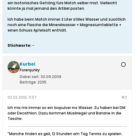
ein Isotonisches Geträng fürs Match selber mixt. Vielleicht
könnte ja mal jemand den Artikel posten.
Ich habe beim Match immer 2 Liter stilles Wasser und zusätlich
noch eine Flasche die Mineralwasser + Magnesiumtablette +
einen Schuss Apfelsaft enthält.
Stichworte:
-
Kurbel
Forenjunky
Dabei seit:
30.09.2009
Beiträge:
2235
02.02.2010, 11:57
#2
Ich mix mir immer so ein Isopulver ins Wasser. Zu haben bei DM
oder Decathlon. Dazu kommen Müsliriegel und Banane in die
Tasche.
"Manche finden es geil, 12 Stunden am Tag Tennis zu spielen.