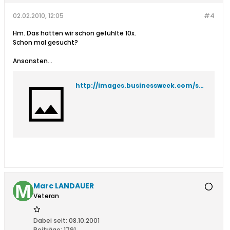
02.02.2010, 12:05
#4
Hm. Das hatten wir schon gefühlte 10x.
Schon mal gesucht?
Ansonsten...
http://images.businessweek.com/ss/06/05/miller_products/image/pilsner.jpg
Marc LANDAUER
Veteran
Dabei seit:
08.10.2001
Beiträge:
1791