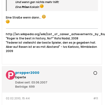
Und wenn gar nichts mehr hilft:
Eine
Prise
Kokain
Eine Straße wenn dann...
http://en.wikipedia.org/wiki/List_of_career_achievements_by_Ro
"Roger is the best in history, No?" Rafa Nadal, 2008
"Federer ist vielleicht der beste Spieler, den es je gegeben hat.
Aber auf Rasen ist er es mit Abstand" - Ivo Karlovic, Wimbledon
2009
propper2000
Experte
Dabei seit:
03.06.2007
Beiträge:
699
02.02.2010, 15:44
#11