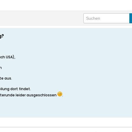
g?
uch USA),
n
te aus.
lung dort findet.
aterunde leider ausgeschlossen
.