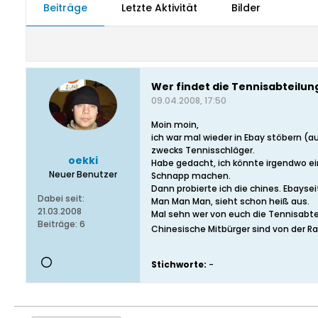
Beiträge
Letzte Aktivität
Bilder
Wer findet die Tennisabteilun
09.04.2008, 17:50
Moin moin,
ich war mal wieder in Ebay stöbern (a
zwecks Tennisschläger.
oekki
Habe gedacht, ich könnte irgendwo ei
Neuer Benutzer
Schnapp machen.
Dann probierte ich die chines. Ebaysei
Dabei seit:
Man Man Man, sieht schon heiß aus.
21.03.2008
Mal sehn wer von euch die Tennisabtei
Beiträge:
6
Chinesische Mitbürger sind von der R
Stichworte:
-