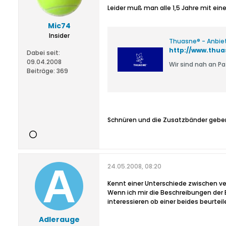
Leider muß man alle 1,5 Jahre mit einer
Mic74
Insider
Thuasne® - Anbie
http://www.thua
Dabei seit:
09.04.2008
Wir sind nah an P
Beiträge:
369
Schnüren und die Zusatzbänder geben 
24.05.2008, 08:20
Kennt einer Unterschiede zwischen 
Wenn ich mir die Beschreibungen der 
interessieren ob einer beides beurtei
Adlerauge