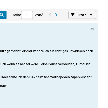
Seite
von
3
Filter
#1
atz gemacht; einmal konnte ich ein richtiges umknicken noch
 auch wenn es besser wäre - eine Pause vermeiden, zumal ich
 Oder sollte ich den Fuß beim Sportorthopäden tapen lassen?
 euch.