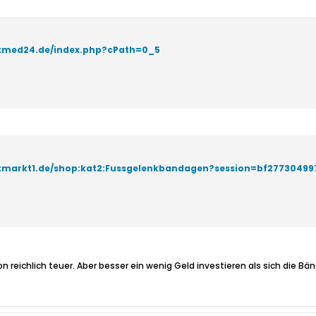
rtmed24.de/index.php?cPath=0_5
rtmarkt1.de/shop:kat2:Fussgelenkbandagen?session=bf2773049
on reichlich teuer. Aber besser ein wenig Geld investieren als sich die B