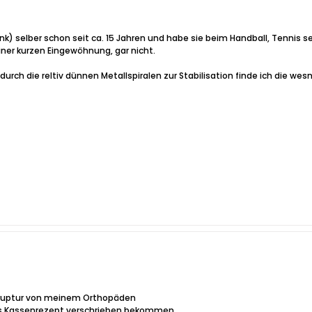
nk) selber schon seit ca. 15 Jahren und habe sie beim Handball, Tennis s
ner kurzen Eingewöhnung, gar nicht.
ch die reltiv dünnen Metallspiralen zur Stabilisation finde ich die wesntl
nruptur von meinem Orthopäden
ales Kassenrezept verschrieben bekommen.