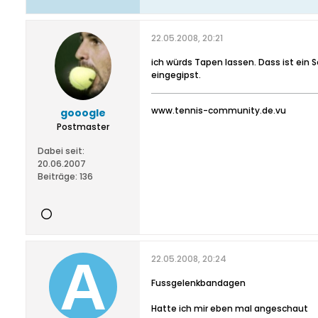
22.05.2008, 20:21
ich würds Tapen lassen. Dass ist ein
eingegipst.
www.tennis-community.de.vu
gooogle
Postmaster
Dabei seit:
20.06.2007
Beiträge:
136
22.05.2008, 20:24
Fussgelenkbandagen
Hatte ich mir eben mal angeschaut