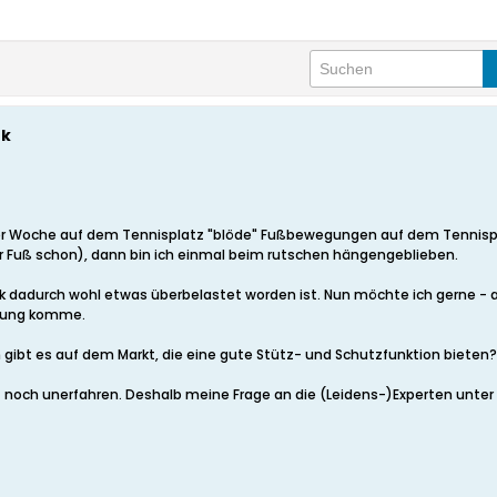
nk
iner Woche auf dem Tennisplatz "blöde" Fußbewegungen auf dem Tennispl
der Fuß schon), dann bin ich einmal beim rutschen hängengeblieben.
nk dadurch wohl etwas überbelastet worden ist. Nun möchte ich gerne -
hwung komme.
ibt es auf dem Markt, die eine gute Stütz- und Schutzfunktion bieten?
k - noch unerfahren. Deshalb meine Frage an die (Leidens-)Experten unter