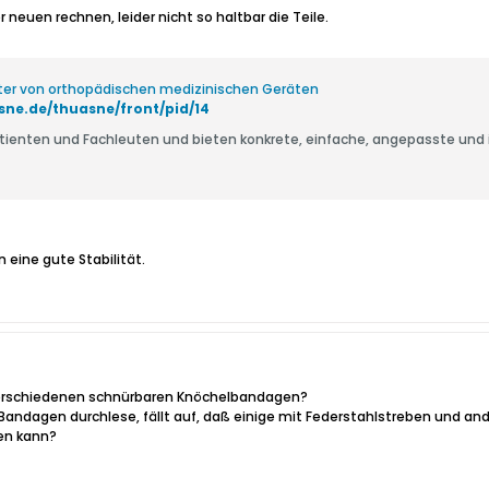
 neuen rechnen, leider nicht so haltbar die Teile.
ter von orthopädischen medizinischen Geräten
sne.de/thuasne/front/pid/14
atienten und Fachleuten und bieten konkrete, einfache, angepasste un
eine gute Stabilität.
verschiedenen schnürbaren Knöchelbandagen?
Bandagen durchlese, fällt auf, daß einige mit Federstahlstreben und and
len kann?