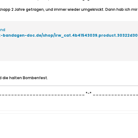
t knapp 2 Jahre getragen, und immer wieder umgeknickt. Dann hab ich m
und
rt-bandagen-doc.de/shop/irw_cat.4b41543039.product.30322d30
nd die halten Bombenfest.
___________________________ *-* _____________