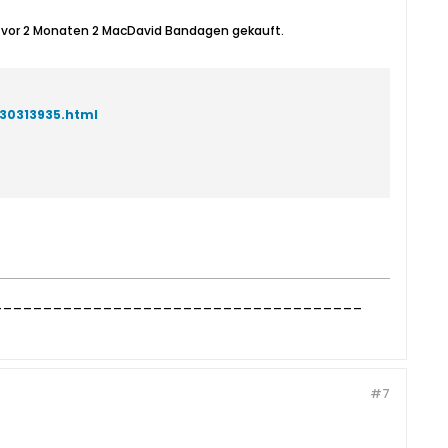
ir vor 2 Monaten 2 MacDavid Bandagen gekauft.
30313935.html
______________________________________
#7