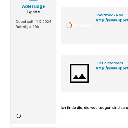
Adlerauge
Experte
Sportmed24.de
http://www.spo
Dabei seit:
11.12.2024
Beiträge:
898
Just a moment...
http://www.spo
Ich finde die, die was taugen sind sch