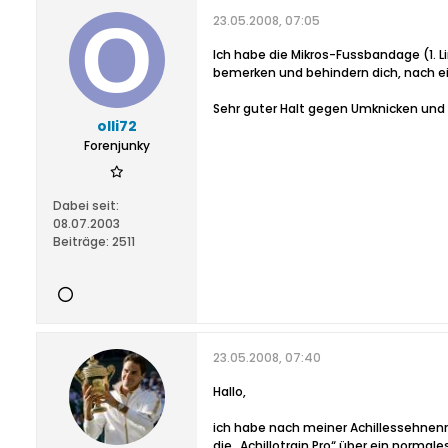
23.05.2008, 07:05
Ich habe die Mikros-Fussbandage (1. Li
bemerken und behindern dich, nach ei
Sehr guter Halt gegen Umknicken und dur
olli72
Forenjunky
Dabei seit:
08.07.2003
Beiträge:
2511
23.05.2008, 07:40
Hallo,
ich habe nach meiner Achillessehne
die „Achillotrain Pro“ über ein norm