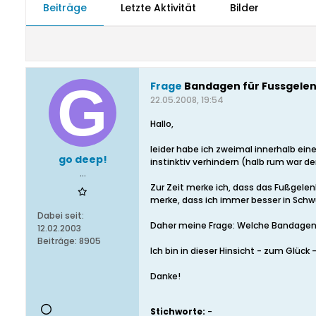
Beiträge
Letzte Aktivität
Bilder
Frage
Bandagen für Fussgele
22.05.2008, 19:54
Hallo,
leider habe ich zweimal innerhalb e
go deep!
instinktiv verhindern (halb rum war 
...
Zur Zeit merke ich, dass das Fußgele
merke, dass ich immer besser in Sc
Dabei seit:
Daher meine Frage: Welche Bandagen g
12.02.2003
Beiträge:
8905
Ich bin in dieser Hinsicht - zum Glüc
Danke!
Stichworte:
-