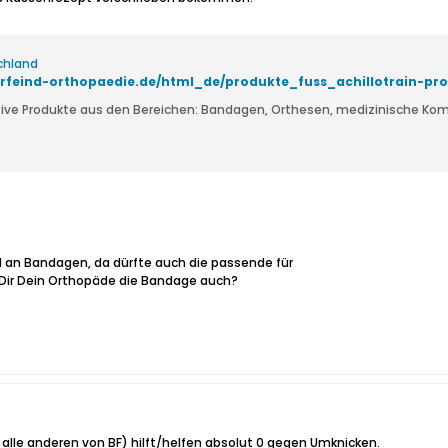
chland
rfeind-orthopaedie.de/html_de/produkte_fuss_achillotrain-pr
tive Produkte aus den Bereichen: Bandagen, Orthesen, medizinische Ko
l an Bandagen, da dürfte auch die passende für
bt Dir Dein Orthopäde die Bandage auch?
lle anderen von BF) hilft/helfen absolut 0 gegen Umknicken.