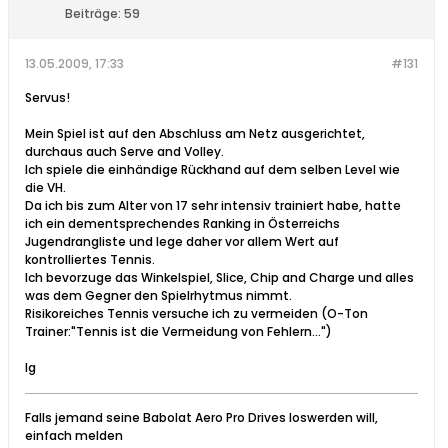
Beiträge:
59
13.05.2009, 17:33
#131
Servus!
Mein Spiel ist auf den Abschluss am Netz ausgerichtet,
durchaus auch Serve and Volley.
Ich spiele die einhändige Rückhand auf dem selben Level wie
die VH.
Da ich bis zum Alter von 17 sehr intensiv trainiert habe, hatte
ich ein dementsprechendes Ranking in Österreichs
Jugendrangliste und lege daher vor allem Wert auf
kontrolliertes Tennis.
Ich bevorzuge das Winkelspiel, Slice, Chip and Charge und alles
was dem Gegner den Spielrhytmus nimmt.
Risikoreiches Tennis versuche ich zu vermeiden (O-Ton
Trainer:"Tennis ist die Vermeidung von Fehlern...")
lg
Falls jemand seine Babolat Aero Pro Drives loswerden will,
einfach melden