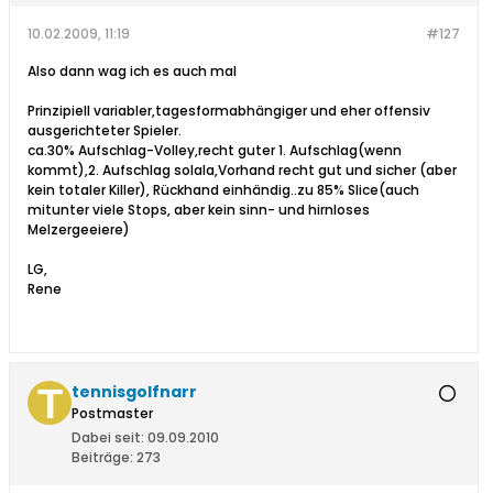
10.02.2009, 11:19
#127
Also dann wag ich es auch mal
Prinzipiell variabler,tagesformabhängiger und eher offensiv
ausgerichteter Spieler.
ca.30% Aufschlag-Volley,recht guter 1. Aufschlag(wenn
kommt),2. Aufschlag solala,Vorhand recht gut und sicher (aber
kein totaler Killer), Rückhand einhändig..zu 85% Slice(auch
mitunter viele Stops, aber kein sinn- und hirnloses
Melzergeeiere)
LG,
Rene
tennisgolfnarr
Postmaster
Dabei seit:
09.09.2010
Beiträge:
273