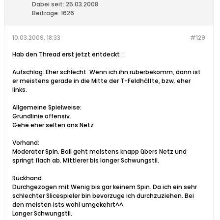
Dabei seit:
25.03.2008
Beiträge:
1626
10.03.2009, 18:33
#129
Hab den Thread erst jetzt entdeckt
:
Aufschlag: Eher schlecht. Wenn ich ihn rüberbekomm, dann ist
er meistens gerade in die Mitte der T-Feldhälfte, bzw. eher
links.
Allgemeine Spielweise:
Grundlinie offensiv.
Gehe eher selten ans Netz
Vorhand:
Moderater Spin. Ball geht meistens knapp übers Netz und
springt flach ab. Mittlerer bis langer Schwungstil.
Rückhand
Durchgezogen mit Wenig bis gar keinem Spin. Da ich ein sehr
schlechter Slicespieler bin bevorzuge ich durchzuziehen. Bei
den meisten ists wohl umgekehrt^^.
Langer Schwungstil.