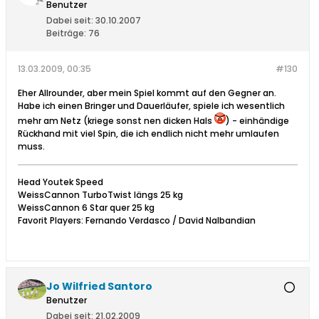
Benutzer
Dabei seit:
30.10.2007
Beiträge:
76
13.03.2009, 00:35
#130
Eher Allrounder, aber mein Spiel kommt auf den Gegner an.
Habe ich einen Bringer und Dauerläufer, spiele ich wesentlich
mehr am Netz (kriege sonst nen dicken Hals
) - einhändige
Rückhand mit viel Spin, die ich endlich nicht mehr umlaufen
muss.
Head Youtek Speed
WeissCannon TurboTwist längs 25 kg
WeissCannon 6 Star quer 25 kg
Favorit Players: Fernando Verdasco / David Nalbandian
Jo Wilfried Santoro
Benutzer
Dabei seit:
21.02.2009