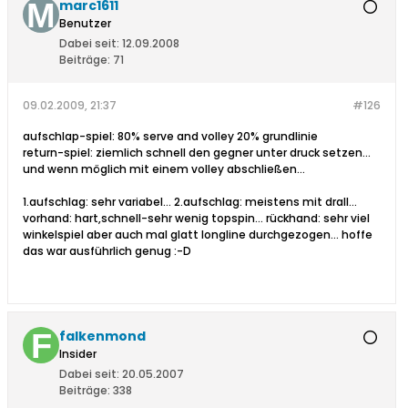
marc1611
Benutzer
Dabei seit:
12.09.2008
Beiträge:
71
09.02.2009, 21:37
#126
aufschlap-spiel: 80% serve and volley 20% grundlinie
return-spiel: ziemlich schnell den gegner unter druck setzen...
und wenn möglich mit einem volley abschließen...
1.aufschlag: sehr variabel... 2.aufschlag: meistens mit drall...
vorhand: hart,schnell-sehr wenig topspin... rückhand: sehr viel
winkelspiel aber auch mal glatt longline durchgezogen... hoffe
das war ausführlich genug :-D
falkenmond
Insider
Dabei seit:
20.05.2007
Beiträge:
338