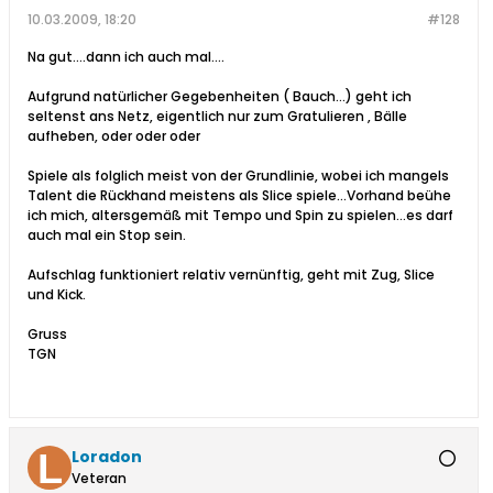
10.03.2009, 18:20
#128
Na gut....dann ich auch mal....
Aufgrund natürlicher Gegebenheiten ( Bauch...) geht ich
seltenst ans Netz, eigentlich nur zum Gratulieren , Bälle
aufheben, oder oder oder
Spiele als folglich meist von der Grundlinie, wobei ich mangels
Talent die Rückhand meistens als Slice spiele...Vorhand beühe
ich mich, altersgemäß mit Tempo und Spin zu spielen...es darf
auch mal ein Stop sein.
Aufschlag funktioniert relativ vernünftig, geht mit Zug, Slice
und Kick.
Gruss
TGN
Loradon
Veteran