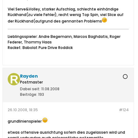
Viel Serve&Volley, starker Aufschlag, schlechte einhändige
Rückhand(zu viele Fehler), recht wenig Top Spin, viel Slice auf
der Rückhand(aufgrund des gennanten Problems
Lieblingsspieler: Andre Begemann, Marcos Baghdatis, Roger
Federer, Thommy Haas
Racket: Babolat Pure Drive Roddick
Rayden
Postmaster
Dabei seit:
11.08.2008
Beiträge:
193
26.10.2008, 18:35
#124
grundlinienspieler
etwas offensive ausrichtung sofern dies zugelassen wird und
somit verbunden auch gelegentliche netzangriffe.