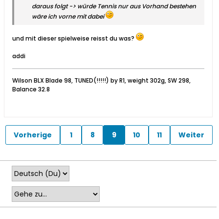
daraus folgt -> würde Tennis nur aus Vorhand bestehen
wäre ich vorne mit dabei
und mit dieser spielweise reisst du was?
addi
Wilson BLX Blade 98, TUNED(!!!!!) by R1, weight 302g, SW 298,
Balance 32.8
Vorherige
1
8
9
10
11
Weiter