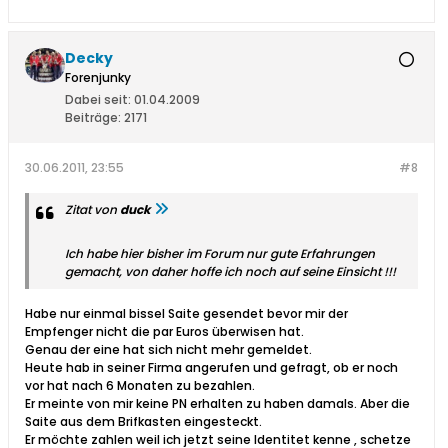
Decky
Forenjunky
Dabei seit:
01.04.2009
Beiträge:
2171
30.06.2011, 23:55
#8
Zitat von
duck
Ich habe hier bisher im Forum nur gute Erfahrungen
gemacht, von daher hoffe ich noch auf seine Einsicht !!!
Habe nur einmal bissel Saite gesendet bevor mir der
Empfenger nicht die par Euros überwisen hat.
Genau der eine hat sich nicht mehr gemeldet.
Heute hab in seiner Firma angerufen und gefragt, ob er noch
vor hat nach 6 Monaten zu bezahlen.
Er meinte von mir keine PN erhalten zu haben damals. Aber die
Saite aus dem Brifkasten eingesteckt.
Er möchte zahlen weil ich jetzt seine Identitet kenne , schetze