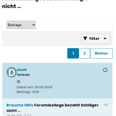
nicht ...
Filter
1
2
Weiter
duck
Veteran
Dabei seit:
28.06.2004
Beiträge:
1926
Brauche Hilfe
Forumskollege bezahlt Schläger
#1
nicht ...
29.06.2011, 21:24