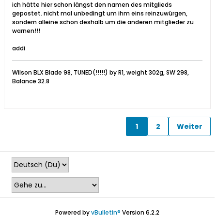
ich hätte hier schon längst den namen des mitglieds
gepostet. nicht mal unbedingt um ihm eins reinzuwürgen,
sondern alleine schon deshalb um die anderen mitglieder zu
warnen!!!
addi
Wilson BLX Blade 98, TUNED(!!!!!) by R1, weight 302g, SW 298,
Balance 32.8
1
2
Weiter
Powered by
vBulletin®
Version 6.2.2