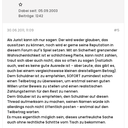
Dabei seit:
05.09.2003
Beiträge:
1242
30.06.2011, 11:09
#5
Als Jurist kann ich nur sagen: Der wird weder glauben, das
aussitzen zu können, noch wird er gerne seine Reputation in
diesem Forum auf's Spiel setzen. Mit an Sicherheit grenzender
Wahrscheinlichkeit ist er schlichtweg Pleite, kann nicht zahlen,
traut sich aber auch nicht, das so offen zu sagen (natürlich
auch, weil es keine gute Ausrede ist - aber Leute, das gibt es,
auch bei einem vergleichsweise kleinen dreistelligem Betrag).
Dem Schuldner ist zu empfehlen, SOFORT zumindest schon
einen Teilbetrag zu überweisen, um erstmal seinen guten
Willen unter Beweis zu stellen und einen realistischen
Zahlungstermin für den Rest zu nennen.
Dem Gläuber ist zu empfehlen, den Schuldner auf diesen
Thread aufmerksam zu machen, seinen Namen würde ich
allerdings noch nicht öffentlich posten - erstmal auf den
Teilbetrag warten.
Es muss eigentlich möglich sein, dieses unerfreuliche Sache
auch ohne rechtliche Schritte vom Tisch zu bekommen.