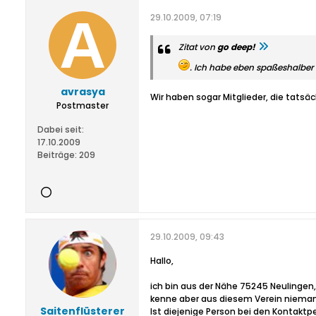
29.10.2009, 07:19
Zitat von
go deep!
. Ich habe eben spaßeshalber d
avrasya
Wir haben sogar Mitglieder, die tat
Postmaster
Dabei seit:
17.10.2009
Beiträge:
209
29.10.2009, 09:43
Hallo,
ich bin aus der Nähe 75245 Neulingen,
kenne aber aus diesem Verein niema
Saitenflüsterer
Ist diejenige Person bei den Kontak