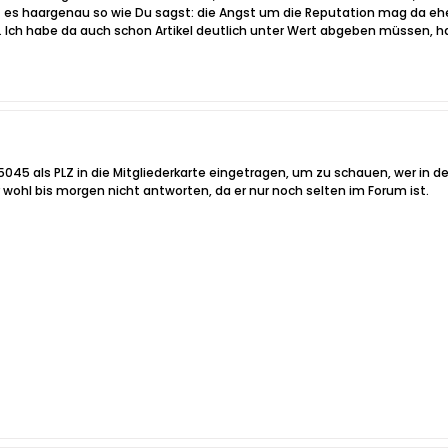
t es haargenau so wie Du sagst: die Angst um die Reputation mag da eher w
t. Ich habe da auch schon Artikel deutlich unter Wert abgeben müssen,
045 als PLZ in die Mitgliederkarte eingetragen, um zu schauen, wer in de
r wohl bis morgen nicht antworten, da er nur noch selten im Forum ist.