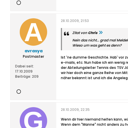
28.10.2009, 21:53
Zitat von
Chris
Nein das nicht... grad mal Melde
Wieso um was geht es denn?
avrasya
Postmaster
Ist 'ne dumme Geschichte. Hab' vor z
e-mails, etc. Nun habe ich ein weni
Dabei seit:
der Abteilungsleiter Tennis des TSV J
17.10.2009
wir hier doch eine ganze Reihe von Mi
Beiträge:
209
näher bekannt ist und ich die Angeleg
28.10.2009, 22:35
Wenn dir hier niemand helfen kann, wü
Wenn dem "Manne" nicht anders zu helf