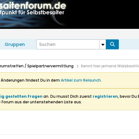
Gruppen
Forumstreffen / Spielpartnervermittlung
Kennt hier jemand Walzbachta
n Änderungen findest Du in dem
Artikel zum Relaunch
.
ig gestellten Fragen
an. Du musst Dich zuerst
registrieren
, bevor Du 
e Forum aus der untenstehenden Liste aus.