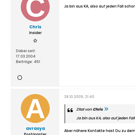
Ja bin aus KA, also auf jeden Fall sc
Chris
Insider
Dabei seit:
17.03.2004
Beiträge:
451
28.10.2009, 21:40
Zitat von
Chris
Ja bin aus KA, also auf jeden Fa
avrasya
Aber nähere Kontakte hast Du zu dem 
Postmaster