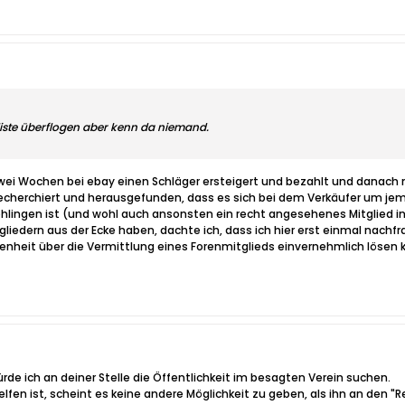
liste überflogen aber kenn da niemand.
wei Wochen bei ebay einen Schläger ersteigert und bezahlt und danach 
g recherchiert und herausgefunden, dass es sich bei dem Verkäufer um 
öhlingen ist (und wohl auch ansonsten ein recht angesehenes Mitglied in
tgliedern aus der Ecke haben, dachte ich, dass ich hier erst einmal na
enheit über die Vermittlung eines Forenmitglieds einvernehmlich lösen 
rde ich an deiner Stelle die Öffentlichkeit im besagten Verein suchen.
en ist, scheint es keine andere Möglichkeit zu geben, als ihn an den "