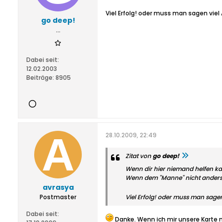
Viel Erfolg!
oder muss man sagen viel 
go deep!
...
Dabei seit:
12.02.2003
Beiträge:
8905
28.10.2009, 22:49
Zitat von
go deep!
Wenn dir hier niemand helfen kan
Wenn dem "Manne" nicht anders zu
avrasya
Postmaster
Viel Erfolg!
oder muss man sagen 
Dabei seit:
Danke. Wenn ich mir unsere Karte m