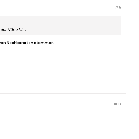
#9
er Nähe ist....
baren Nachbarorten stammen.
#10