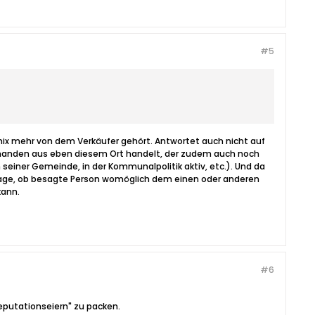
#5
nix mehr von dem Verkäufer gehört. Antwortet auch nicht auf
jemanden aus eben diesem Ort handelt, der zudem auch noch
 seiner Gemeinde, in der Kommunalpolitik aktiv, etc.). Und da
chfrage, ob besagte Person womöglich dem einen oder anderen
kann.
#6
Reputationseiern" zu packen.