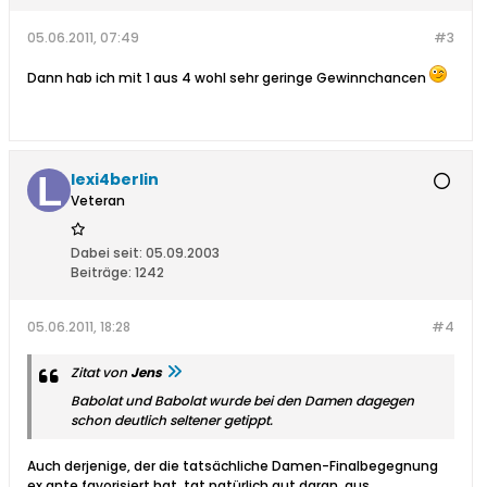
05.06.2011, 07:49
#3
Dann hab ich mit 1 aus 4 wohl sehr geringe Gewinnchancen
lexi4berlin
Veteran
Dabei seit:
05.09.2003
Beiträge:
1242
05.06.2011, 18:28
#4
Zitat von
Jens
Babolat und Babolat wurde bei den Damen dagegen
schon deutlich seltener getippt.
Auch derjenige, der die tatsächliche Damen-Finalbegegnung
ex ante favorisiert hat, tat natürlich gut daran, aus