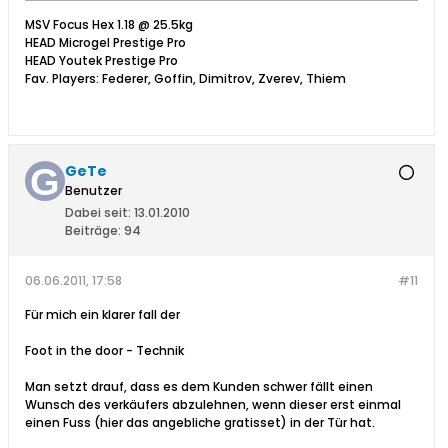
MSV Focus Hex 1.18 @ 25.5kg
HEAD Microgel Prestige Pro
HEAD Youtek Prestige Pro
Fav. Players: Federer, Goffin, Dimitrov, Zverev, Thiem
GeTe
Benutzer
Dabei seit:
13.01.2010
Beiträge:
94
06.06.2011, 17:58
#11
Für mich ein klarer fall der
Foot in the door - Technik
Man setzt drauf, dass es dem Kunden schwer fällt einen
Wunsch des verkäufers abzulehnen, wenn dieser erst einmal
einen Fuss (hier das angebliche gratisset) in der Tür hat.