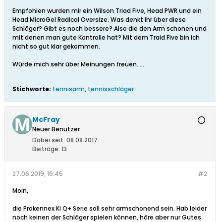
Empfohlen wurden mir ein Wilson Triad Five, Head PWR und ein
Head MicroGel Radical Oversize. Was denkt ihr über diese
Schläger? Gibt es noch bessere? Also die den Arm schonen und
mit denen man gute Kontrolle hat? Mit dem Traid Five bin ich
nicht so gut klar gekommen.
Würde mich sehr über Meinungen freuen.....
Stichworte:
tennisarm
,
tennisschläger
McFray
Neuer Benutzer
Dabei seit:
08.08.2017
Beiträge:
13
27.06.2019, 16:45
#2
Moin,
die Prokennex Ki Q+ Serie soll sehr armschonend sein. Hab leider
noch keinen der Schläger spielen können, höre aber nur Gutes.