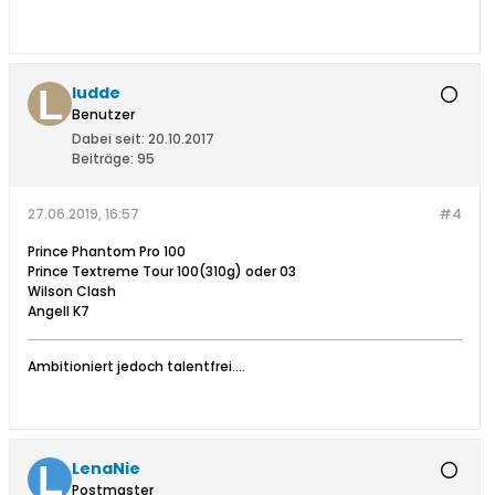
ludde
Benutzer
Dabei seit:
20.10.2017
Beiträge:
95
27.06.2019, 16:57
#4
Prince Phantom Pro 100
Prince Textreme Tour 100(310g) oder 03
Wilson Clash
Angell K7
Ambitioniert jedoch talentfrei....
LenaNie
Postmaster