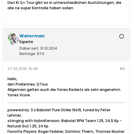
Den Ki Q+ Tour gibt es in unterschiedlichen Ausführungen, die
alle ne super Kontrolle haben sollen.
Waterman
Experte
Dabei seit:
31.10.2014
Beiträge:
874
27.06.2019, 16:45
#3
Hallo,
den ProKennex, QTour.
Allgemein gelten auch die Yonex Rackets als sehr angenehm.
Yonex Vcore.
powered by: 3 x Babolat Pure Strike 16x19, tuned by Peter
Lehrner,
stringing with Hybridtension: Babolat RPM Team 1.25, 24,5 Kp -
Natural Gut 1.25, 24 Kp
Favorite Players: Roger Federer, Dominic Thiem, Thomas Muster