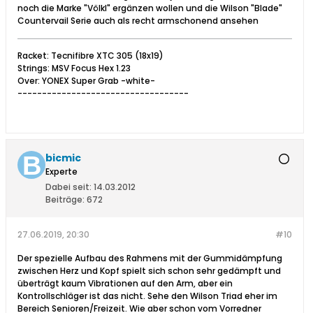
noch die Marke "Völkl" ergänzen wollen und die Wilson "Blade"
Countervail Serie auch als recht armschonend ansehen
Racket: Tecnifibre XTC 305 (18x19)
Strings: MSV Focus Hex 1.23
Over: YONEX Super Grab -white-
-----------------------------------
bicmic
Experte
Dabei seit:
14.03.2012
Beiträge:
672
27.06.2019, 20:30
#10
Der spezielle Aufbau des Rahmens mit der Gummidämpfung
zwischen Herz und Kopf spielt sich schon sehr gedämpft und
überträgt kaum Vibrationen auf den Arm, aber ein
Kontrollschläger ist das nicht. Sehe den Wilson Triad eher im
Bereich Senioren/Freizeit. Wie aber schon vom Vorredner