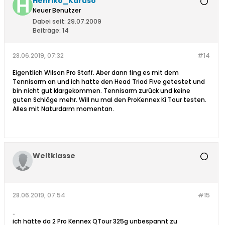
Henriko_Karuso
Neuer Benutzer
Dabei seit:
29.07.2009
Beiträge:
14
28.06.2019, 07:32
#14
Eigentlich Wilson Pro Staff. Aber dann fing es mit dem
Tennisarm an und ich hatte den Head Triad Five getestet und
bin nicht gut klargekommen. Tennisarm zurück und keine
guten Schläge mehr. Will nu mal den ProKennex Ki Tour testen.
Alles mit Naturdarm momentan.
Weltklasse
28.06.2019, 07:54
#15
..
ich hätte da 2 Pro Kennex QTour 325g unbespannt zu