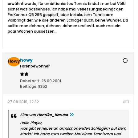
erwähnt wurde, für ambitioniertes Tennis findet man bei Völkl
sicher was passendes. Ich habe mal verletzungsbedingt den
ProKennex Q5 295 gespielt, aber bei akutem Tennisarm
vollbringt der, wie alle anderen Schläger auch, keine Wunder. Da
sollte man dehnen, dehnen, dehnen und evtl. auch mal ein
paar Wochen aussetzen.
howy
Forenbewohner
Dabei seit:
25.09.2001
Beiträge:
8352
27.06.2019, 22:32
#11
Zitat von
Henriko_Karuso
Hallo Player,
was gibt es neues an armschonenden Schlägern auf dem
Markt? Ich habe zum zweiten Mal einen Tennisarm und