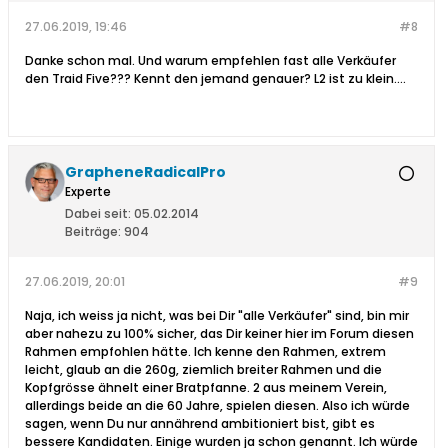
27.06.2019, 19:46
#8
Danke schon mal. Und warum empfehlen fast alle Verkäufer
den Traid Five??? Kennt den jemand genauer? L2 ist zu klein....
GrapheneRadicalPro
Experte
Dabei seit:
05.02.2014
Beiträge:
904
27.06.2019, 20:01
#9
Naja, ich weiss ja nicht, was bei Dir "alle Verkäufer" sind, bin mir
aber nahezu zu 100% sicher, das Dir keiner hier im Forum diesen
Rahmen empfohlen hätte. Ich kenne den Rahmen, extrem
leicht, glaub an die 260g, ziemlich breiter Rahmen und die
Kopfgrösse ähnelt einer Bratpfanne. 2 aus meinem Verein,
allerdings beide an die 60 Jahre, spielen diesen. Also ich würde
sagen, wenn Du nur annährend ambitioniert bist, gibt es
bessere Kandidaten. Einige wurden ja schon genannt. Ich würde