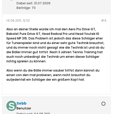
Dabei seit:
31.07.2009
Beiträge:
70
14.06.2011, 12:32
#4
Also an deiner Stelle würde ich mal den Aero Pro Drive GT,
Babolat Pure Drive GT, Head Radical Pro und Head Youtek IG
Speed MP 315. Das Problem ist jedoch das diese Schläger eher
für Tunierspieler sind und du einer sehr gute Technik brauchst,
und du immer noch nicht gesagt wie die Technik ist und ob du
die Bäller immer gut triffst. Nach 3 Jahren Tennis Training hat
auch noch unbedingt die Technik um einen dieser Schläger
richtig spielen zu können.
Also wenn du die Bälle immer sauber triffst dann kannst du
einen von den mal probieren, wenn nicht brauchst du
aufjedenfall ein Schläger der ein größern Kopf hat.
Sebb
Benutzer
Dabei seit:
04.06.2011