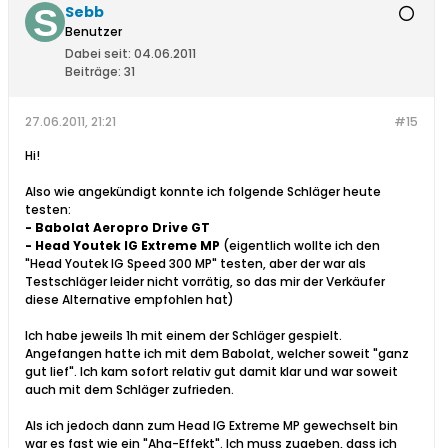
Sebb
Benutzer
Dabei seit:
04.06.2011
Beiträge:
31
27.06.2011, 21:21
#15
Hi!
Also wie angekündigt konnte ich folgende Schläger heute
testen:
- Babolat Aeropro Drive GT
- Head Youtek IG Extreme MP
(eigentlich wollte ich den
"Head Youtek IG Speed 300 MP" testen, aber der war als
Testschläger leider nicht vorrätig, so das mir der Verkäufer
diese Alternative empfohlen hat)
Ich habe jeweils 1h mit einem der Schläger gespielt.
Angefangen hatte ich mit dem Babolat, welcher soweit "ganz
gut lief". Ich kam sofort relativ gut damit klar und war soweit
auch mit dem Schläger zufrieden.
Als ich jedoch dann zum Head IG Extreme MP gewechselt bin
war es fast wie ein "Aha-Effekt". Ich muss zugeben, dass ich