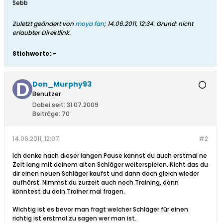
Sebb
Zuletzt geändert von
moya fan
;
14.06.2011, 12:34
.
Grund:
nicht
erlaubter Direktlink.
Stichworte:
-
Don_Murphy93
Benutzer
Dabei seit:
31.07.2009
Beiträge:
70
14.06.2011, 12:07
#2
Ich denke nach dieser langen Pause kannst du auch erstmal ne
Zeit lang mit deinem alten Schläger weiterspielen. Nicht das du
dir einen neuen Schläger kaufst und dann doch gleich wieder
aufhörst. Nimmst du zurzeit auch noch Training, dann
könntest du dein Trainer mal fragen.
Wichtig ist es bevor man fragt welcher Schläger für einen
richtig ist erstmal zu sagen wer man ist.