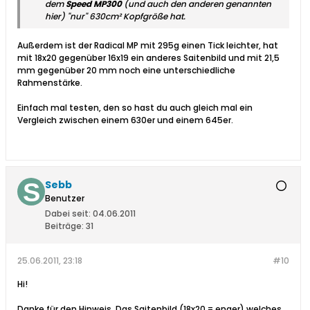
dem
Speed MP300
(und auch den anderen genannten
hier) "nur" 630cm² Kopfgröße hat.
Außerdem ist der Radical MP mit 295g einen Tick leichter, hat
mit 18x20 gegenüber 16x19 ein anderes Saitenbild und mit 21,5
mm gegenüber 20 mm noch eine unterschiedliche
Rahmenstärke.
Einfach mal testen, den so hast du auch gleich mal ein
Vergleich zwischen einem 630er und einem 645er.
Sebb
Benutzer
Dabei seit:
04.06.2011
Beiträge:
31
25.06.2011, 23:18
#10
Hi!
Danke für den Hinweis. Das Saitenbild (18x20 = enger) welches