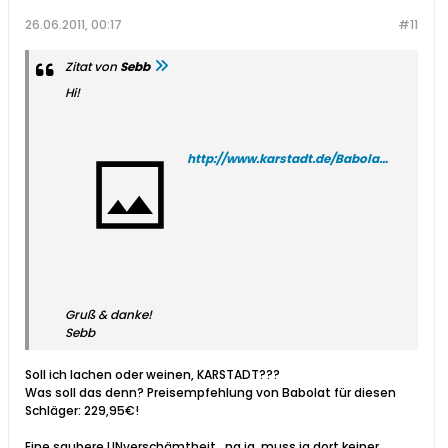
26.06.2011, 00:17
#11
Zitat von
Sebb
Hi!
http://www.karstadt.de/Babolat/Tennisschlaeger-Aeropro-Drive/p/?pid=3603424&pfad=2973+865853+863992+890097
Gruß & danke!
Sebb
Soll ich lachen oder weinen, KARSTADT???
Was soll das denn? Preisempfehlung von Babolat für diesen
Schläger: 229,95€!
Eine saubere UNverschämtheit...na ja, muss ja dort keiner