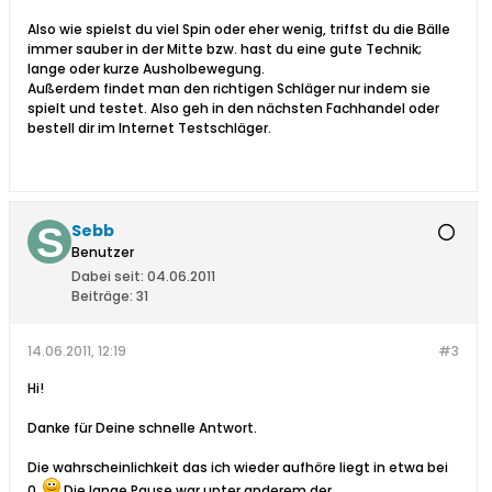
Also wie spielst du viel Spin oder eher wenig, triffst du die Bälle
immer sauber in der Mitte bzw. hast du eine gute Technik;
lange oder kurze Ausholbewegung.
Außerdem findet man den richtigen Schläger nur indem sie
spielt und testet. Also geh in den nächsten Fachhandel oder
bestell dir im Internet Testschläger.
Sebb
Benutzer
Dabei seit:
04.06.2011
Beiträge:
31
14.06.2011, 12:19
#3
Hi!
Danke für Deine schnelle Antwort.
Die wahrscheinlichkeit das ich wieder aufhöre liegt in etwa bei
0.
Die lange Pause war unter anderem der