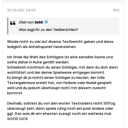
26.06.2011, 08:55
#13
Zitat von
Sebb
Was sagt ihr zu den Testberichten?
Würde nicht zu viel auf diverse Testbericht geben und diese
lediglich als Anhaltspunkt heranziehen.
Ich finde die Wahl des Schlägers ist eine sensible Sache und
sollte daher in Ruhe gefällt werden.
Schließlich möchtest du einen Schläger, mit dem du dich dann
wohlfühlst und der deiner Spielweise entgegen kommt.
Es bringt dir ja nichts einen Schläger zu kaufen, der tolle
Testergebnisse erzielt hat, von Federer oder Nadal gespielt
wird und du jedoch überhaupt nicht mit diesem zurecht
kommst.
Deshalb, solltest du von den ersten Testrackets nicht 100%ig
überzeugt sein, dann spiele ruhig noch ein paar andere oder
ggf. Das was dir am ehesten zusagt noch ein weiteres mal.
GOOD LUCK