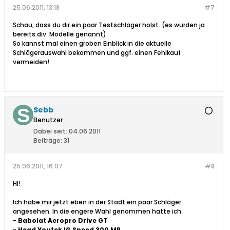
25.06.2011, 13:18
#7
Schau, dass du dir ein paar Testschläger holst. (es wurden ja
bereits div. Modelle genannt)
So kannst mal einen groben Einblick in die aktuelle
Schlägerauswahl bekommen und ggf. einen Fehlkauf
vermeiden!
Sebb
Benutzer
Dabei seit:
04.06.2011
Beiträge:
31
25.06.2011, 16:07
#8
Hi!
Ich habe mir jetzt eben in der Stadt ein paar Schläger
angesehen. In die engere Wahl genommen hatte ich:
-
Babolat Aeropro Drive GT
-
Head Youtek IG Speed 300 MP