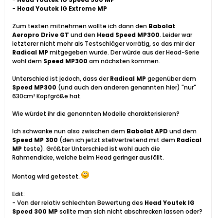
-
Head Youtek IG Extreme MP
Zum testen mitnehmen wollte ich dann den
Babolat
Aeropro Drive GT
und den
Head Speed MP300
. Leider war
letzterer nicht mehr als Testschläger vorrätig, so das mir der
Radical MP
mitgegeben wurde. Der würde aus der Head-Serie
wohl dem
Speed MP300
am nächsten kommen.
Unterschied ist jedoch, dass der
Radical MP
gegenüber dem
Speed MP300
(und auch den anderen genannten hier) "nur"
630cm² Kopfgröße hat.
Wie würdet ihr die genannten Modelle charakterisieren?
Ich schwanke nun also zwischen dem
Babolat APD
und dem
Speed MP 300
(den ich jetzt stellvertretend mit dem
Radical
MP
teste). Größter Unterschied ist wohl auch die
Rahmendicke, welche beim Head geringer ausfällt.
Montag wird getestet.
Edit:
- Von der relativ schlechten Bewertung des
Head Youtek IG
Speed 300 MP
sollte man sich nicht abschrecken lassen oder?