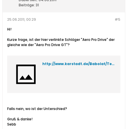
Beiträge:
31
25.06.2011, 00:29
#5
Hi!
Kurze frage, ist der hier verlinkte Schläger "Aero Pro Drive" der
gleiche wie der "Aero Pro Drive GT"?
http://www.karstadt.de/Babolat/Tennisschlaeger-Aeropro-Drive/p/?pid=3603424&pfad=2973+865853+863992+890097
Falls nein, wo ist der Unterschied?
Gruß & danke!
Sebb