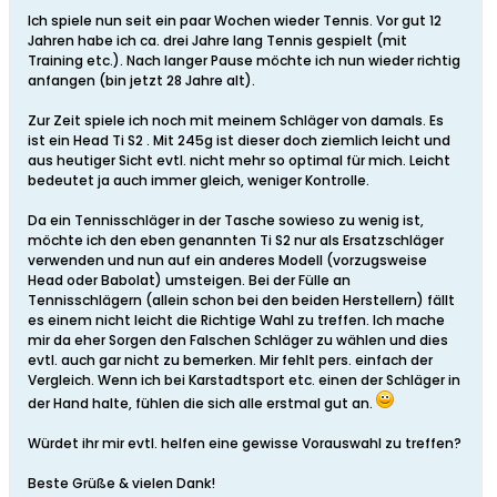
Ich spiele nun seit ein paar Wochen wieder Tennis. Vor gut 12
Jahren habe ich ca. drei Jahre lang Tennis gespielt (mit
Training etc.). Nach langer Pause möchte ich nun wieder richtig
anfangen (bin jetzt 28 Jahre alt).
Zur Zeit spiele ich noch mit meinem Schläger von damals. Es
ist ein Head Ti S2 . Mit 245g ist dieser doch ziemlich leicht und
aus heutiger Sicht evtl. nicht mehr so optimal für mich. Leicht
bedeutet ja auch immer gleich, weniger Kontrolle.
Da ein Tennisschläger in der Tasche sowieso zu wenig ist,
möchte ich den eben genannten Ti S2 nur als Ersatzschläger
verwenden und nun auf ein anderes Modell (vorzugsweise
Head oder Babolat) umsteigen. Bei der Fülle an
Tennisschlägern (allein schon bei den beiden Herstellern) fällt
es einem nicht leicht die Richtige Wahl zu treffen. Ich mache
mir da eher Sorgen den Falschen Schläger zu wählen und dies
evtl. auch gar nicht zu bemerken. Mir fehlt pers. einfach der
Vergleich. Wenn ich bei Karstadtsport etc. einen der Schläger in
der Hand halte, fühlen die sich alle erstmal gut an.
Würdet ihr mir evtl. helfen eine gewisse Vorauswahl zu treffen?
Beste Grüße & vielen Dank!