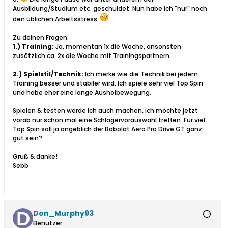
Ausbildung/Studium etc. geschuldet. Nun habe ich "nur" noch
den üblichen Arbeitsstress.
Zu deinen Fragen:
1.) Training:
Ja, momentan 1x die Woche, ansonsten
zusätzlich ca. 2x die Woche mit Trainingspartnern.
2.) Spielstil/Technik:
Ich merke wie die Technik bei jedem
Training besser und stabiler wird. Ich spiele sehr viel Top Spin
und habe eher eine lange Ausholbewegung.
Spielen & testen werde ich auch machen, ich möchte jetzt
vorab nur schon mal eine Schlägervorauswahl treffen. Für viel
Top Spin soll ja angeblich der Babolat Aero Pro Drive GT ganz
gut sein?
Gruß & danke!
Sebb
Don_Murphy93
Benutzer