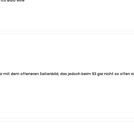
inco Barb Wire
r mit dem offeneren Saitenbild, das jedoch beim 93 gar nicht so offen ist