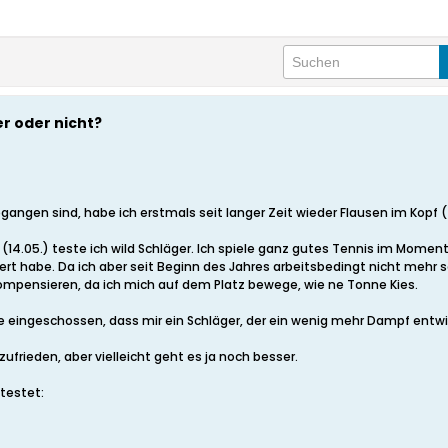
r oder nicht?
gangen sind, habe ich erstmals seit langer Zeit wieder Flausen im Kopf 
 (14.05.) teste ich wild Schläger. Ich spiele ganz gutes Tennis im Momen
iert habe. Da ich aber seit Beginn des Jahres arbeitsbedingt nicht mehr 
kompensieren, da ich mich auf dem Platz bewege, wie ne Tonne Kies.
e eingeschossen, dass mir ein Schläger, der ein wenig mehr Dampf entwic
ufrieden, aber vielleicht geht es ja noch besser.
testet: