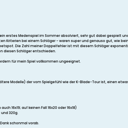
ein erstes Medenspiel im Sommer absolviert, sehr gut dabei gespielt und
ten Kriterien bei einem Schläger - waren super und genauso gut, wie be
etspot. Die Zahl meiner Doppelfehler ist mit diesem Schläger exponenti
n diesen Schläger entschieden.
erdem für mein Spiel vollkommen ungeeignet.
 ältere Modelle) der vom Spielgefühl wie der K-Blade-Tour ist, einen et
auch 16x19; auf keinen Fall 16x20 oder 16x18)
 und 320g.
n Dank schonmal vorab.