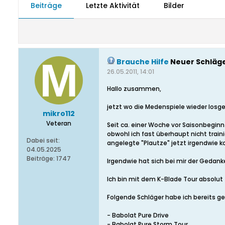
Beiträge
Letzte Aktivität
Bilder
Brauche Hilfe
Neuer Schläge
26.05.2011, 14:01
Hallo zusammen,
jetzt wo die Medenspiele wieder losge
mikro112
Veteran
Seit ca. einer Woche vor Saisonbeginn
obwohl ich fast überhaupt nicht train
Dabei seit:
angelegte "Plautze" jetzt irgendwie 
04.05.2025
Beiträge:
1747
Irgendwie hat sich bei mir der Gedank
Ich bin mit dem K-Blade Tour absolut z
Folgende Schläger habe ich bereits ge
- Babolat Pure Drive
- Babolat Pure Storm Tour