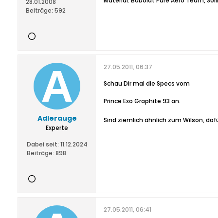
Material: Babolat Pure Aero Team, Sol
28.01.2008
Beiträge:
592
27.05.2011, 06:37
Schau Dir mal die Specs vom
Prince Exo Graphite 93 an.
Adlerauge
Sind ziemlich ähnlich zum Wilson, dafü
Experte
Dabei seit:
11.12.2024
Beiträge:
898
27.05.2011, 06:41