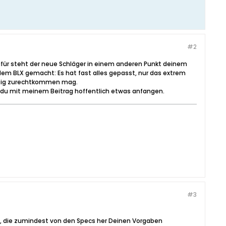
#2
dafür steht der neue Schläger in einem anderen Punkt deinem
dem BLX gemacht: Es hat fast alles gepasst, nur das extrem
ichtig zurechtkommen mag.
st du mit meinem Beitrag hoffentlich etwas anfangen.
#3
ts, die zumindest von den Specs her Deinen Vorgaben