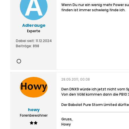
Wenn Du nur ein wenig mehr Power such
finden ist immer schwierig finde ich.
Adlerauge
Experte
Dabei seit:
11.12.2024
Beiträge:
898
28.05.2011, 00:08
Den DNX9 würde ich jetzt nicht vom S
Von den Völkl kommen dann die PB10 32
Der Babolat Pure Storm Limited dürfte
howy
Forenbewohner
Gruss,
Howy