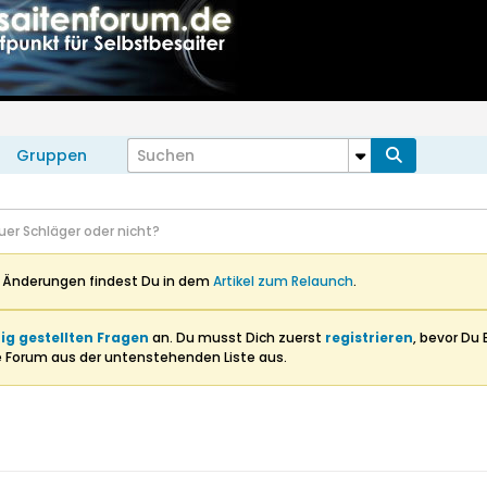
Gruppen
uer Schläger oder nicht?
n Änderungen findest Du in dem
Artikel zum Relaunch
.
ig gestellten Fragen
an. Du musst Dich zuerst
registrieren
, bevor Du 
e Forum aus der untenstehenden Liste aus.