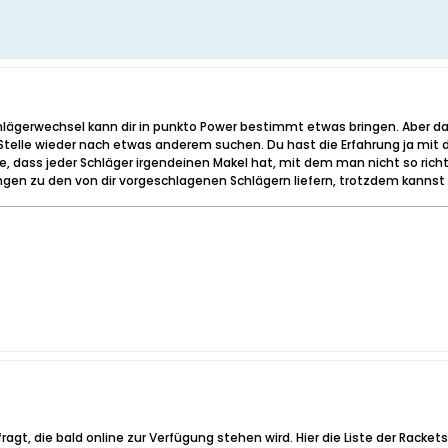
Schlägerwechsel kann dir in punkto Power bestimmt etwas bringen. Aber 
Stelle wieder nach etwas anderem suchen. Du hast die Erfahrung ja mit 
ube, dass jeder Schläger irgendeinen Makel hat, mit dem man nicht so r
rungen zu den von dir vorgeschlagenen Schlägern liefern, trotzdem kann
gt, die bald online zur Verfügung stehen wird. Hier die Liste der Racke