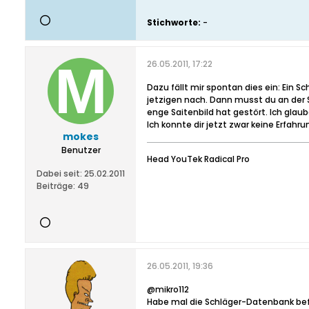
Stichworte:
-
26.05.2011, 17:22
Dazu fällt mir spontan dies ein: Ein 
jetzigen nach. Dann musst du an der 
enge Saitenbild hat gestört. Ich gla
Ich konnte dir jetzt zwar keine Erfah
mokes
Benutzer
Head YouTek Radical Pro
Dabei seit:
25.02.2011
Beiträge:
49
26.05.2011, 19:36
@mikro112
Habe mal die Schläger-Datenbank befra