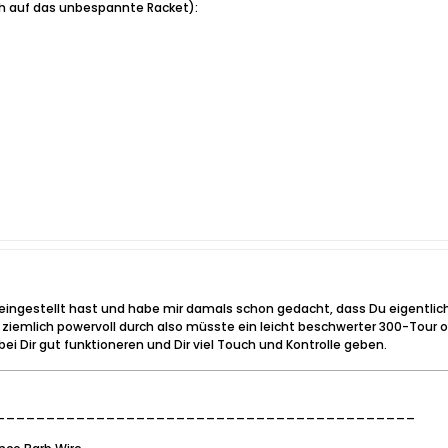
ch auf das unbespannte Racket):
r eingestellt hast und habe mir damals schon gedacht, dass Du eigentlich d
iemlich powervoll durch also müsste ein leicht beschwerter 300-Tour ode
 bei Dir gut funktioneren und Dir viel Touch und Kontrolle geben.
__________________________________________