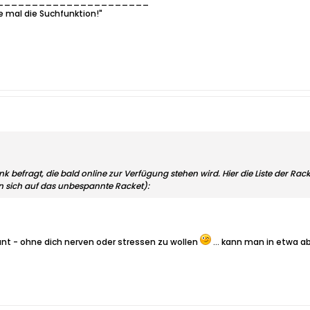
______________________
e mal die Suchfunktion!"
 befragt, die bald online zur Verfügung stehen wird. Hier die Liste der Ra
n sich auf das unbespannte Racket):
ant - ohne dich nerven oder stressen zu wollen
... kann man in etwa 