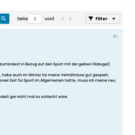
Seite
von
1
Filter
#1
(zumindest in Bezug auf den Sport mit der gelben Filzkugel).
t, habe auch im Winter für meine Verhältnisse gut gespielt,
soviel Zeit für Sport im Allgemeinen hatte, muss ich meine neu
kelt gar nicht mal so schlecht wäre.