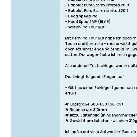
- Babolat Pure Storm Limited 2010
- Babolat Pure Storm Limited 2011
- Head Speed Pro
- Head Speed MP (16x19)
- Wilson Pro Tour BLX
Mit dem Pro Tour BLX habe ich auch m
Touch und Kontrolle - meine wichtigs
doch extremst enge Saitenbild im Swe
selten. Deswegen habe ich mich gege
Alle anderen Testschläger waren auß
Das bringt folgende Fragen auf:
- Gibt es einen Schläger (gerne auch
erfüllt:
# Kopfgröße 600-630 (90-98)
# Balance um 310mm
# 18x20 Saitenbild (in Ausnahmefällen 
# Gewicht am liebsten zwischen 310g
Ich hoffe auf viele Antworten! Beste