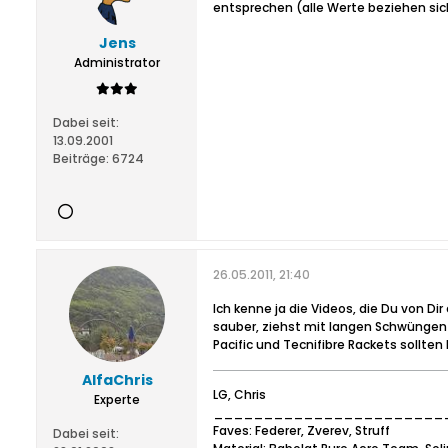
entsprechen (alle Werte beziehen si
Jens
Administrator
Dabei seit:
13.09.2001
Beiträge:
6724
26.05.2011, 21:40
Ich kenne ja die Videos, die Du von Di
sauber, ziehst mit langen Schwüngen z
Pacific und Tecnifibre Rackets sollten
AlfaChris
LG, Chris
Experte
_______________________
Faves: Federer, Zverev, Struff
Dabei seit: