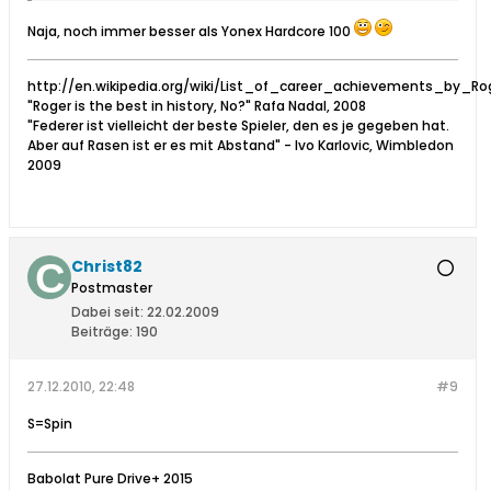
Naja, noch immer besser als Yonex Hardcore 100
http://en.wikipedia.org/wiki/List_of_career_achievements_by_Ro
"Roger is the best in history, No?" Rafa Nadal, 2008
"Federer ist vielleicht der beste Spieler, den es je gegeben hat.
Aber auf Rasen ist er es mit Abstand" - Ivo Karlovic, Wimbledon
2009
Christ82
Postmaster
Dabei seit:
22.02.2009
Beiträge:
190
27.12.2010, 22:48
#9
S=Spin
Babolat Pure Drive+ 2015