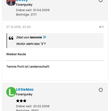
Forenjunky
Dabei seit:
01.04.2009
Beiträge:
2171
27.12.2010, 23:40
#11
Zitat von
lemmie
Wofür steht das "S"?
Weiber Keule
Tennis Profi ist Leidenschaft
LittleMac
Forenjunky
Dabei seit:
23.02.2006
Beiträge:
4553