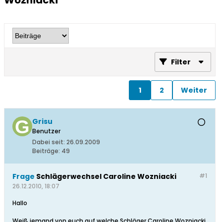
Wozniacki
Filter
1
2
Weiter
Grisu
Benutzer
Dabei seit:
26.09.2009
Beiträge:
49
Frage
Schlägerwechsel Caroline Wozniacki
#1
26.12.2010, 18:07
Hallo
Weiß jemand von euch auf welche Schläger Caroline Wozniacki