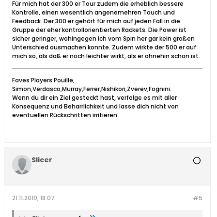
Für mich hat der 300 er Tour zudem die erheblich bessere
Kontrolle, einen wesentlich angenemehren Touch und
Feedback. Der 300 er gehört für mich auf jeden Fall in die
Gruppe der eher kontrollorientierten Rackets. Die Power ist
sicher geringer, wohingegen ich vom Spin her gar kein großen
Unterschied ausmachen konnte. Zudem wirkte der 500 er auf
mich so, als daß er noch leichter wirkt, als er ohnehin schon ist.
Faves Players:Pouille,
Simon,Verdasco,Murray,Ferrer,Nishikori,Zverev,Fognini.
Wenn du dir ein Ziel gesteckt hast, verfolge es mit aller
Konsequenz und Beharrlichkeit und lasse dich nicht von
eventuellen Rückschritten irritieren.
Slicer
21.11.2010, 18:07
#5