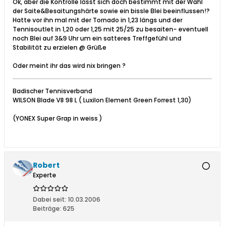
Ok, aber die Kontrolle lässt sich doch bestimmt mit der Wahl
der Saite&Besaitungshärte sowie ein bissle Blei beeinflussen!?
Hatte vor ihn mal mit der Tornado in 1,23 längs und der
Tennisoutlet in 1,20 oder 1,25 mit 25/25 zu besaiten- eventuell
noch Blei auf 3&9 Uhr um ein satteres Treffgefühl und
Stabilität zu erzielen @ Grüße
Oder meint ihr das wird nix bringen ?
Badischer Tennisverband
WILSON Blade V8 98 L ( Luxilon Element Green Forrest 1,30)
(YONEX Super Grap in weiss )
Robert
Experte
Dabei seit:
10.03.2006
Beiträge:
625