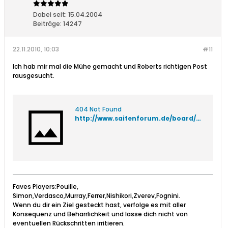
Dabei seit:
15.04.2004
Beiträge:
14247
22.11.2010, 10:03
#11
Ich hab mir mal die Mühe gemacht und Roberts richtigen Post
rausgesucht.
404 Not Found
http://www.saitenforum.de/board/showthread.php?t=14445&highlight=dunlop+club&page=18
Faves Players:Pouille,
Simon,Verdasco,Murray,Ferrer,Nishikori,Zverev,Fognini.
Wenn du dir ein Ziel gesteckt hast, verfolge es mit aller
Konsequenz und Beharrlichkeit und lasse dich nicht von
eventuellen Rückschritten irritieren.