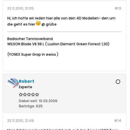
23.11.2010, 21:05
#13
Hi, ich hoffe wir reden hier alle von den 4D Modellen- den um
die geht es hier
@ grüße
Badischer Tennisverband
WILSON Blade V8 98 L ( Luxilon Element Green Forrest 1,30)
(YONEX Super Grap in weiss )
Robert
Experte
Dabei seit:
10.03.2006
Beiträge:
625
23.11.2010, 21:46
#14