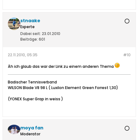
stnaake
Experte
Dabei seit:
23.01.2010
Beiträge:
601
22.11.2010, 05:35
#10
Äh ich glaub das war der Link zu einem anderen Thema
Badischer Tennisverband
WILSON Blade V8 98 L ( Luxilon Element Green Forrest 1,30)
(YONEX Super Grap in weiss )
moya fan
Moderator