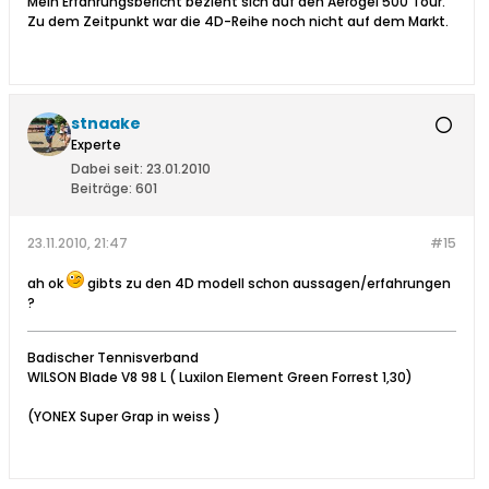
Mein Erfahrungsbericht bezieht sich auf den Aerogel 500 Tour.
Zu dem Zeitpunkt war die 4D-Reihe noch nicht auf dem Markt.
stnaake
Experte
Dabei seit:
23.01.2010
Beiträge:
601
23.11.2010, 21:47
#15
ah ok
gibts zu den 4D modell schon aussagen/erfahrungen
?
Badischer Tennisverband
WILSON Blade V8 98 L ( Luxilon Element Green Forrest 1,30)
(YONEX Super Grap in weiss )