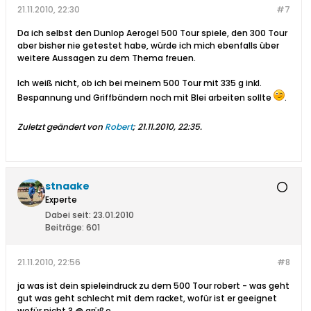
21.11.2010, 22:30
#7
Da ich selbst den Dunlop Aerogel 500 Tour spiele, den 300 Tour
aber bisher nie getestet habe, würde ich mich ebenfalls über
weitere Aussagen zu dem Thema freuen.
Ich weiß nicht, ob ich bei meinem 500 Tour mit 335 g inkl.
Bespannung und Griffbändern noch mit Blei arbeiten sollte
.
Zuletzt geändert von
Robert
;
21.11.2010, 22:35
.
stnaake
Experte
Dabei seit:
23.01.2010
Beiträge:
601
21.11.2010, 22:56
#8
ja was ist dein spieleindruck zu dem 500 Tour robert - was geht
gut was geht schlecht mit dem racket, wofür ist er geeignet
wofür nicht ? @ grüße