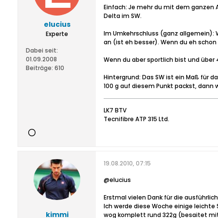
Einfach: Je mehr du mit dem ganzen A
Delta im SW.
elucius
Im Umkehrschluss (ganz allgemein): 
Experte
an (ist eh besser). Wenn du eh schon
Dabei seit:
01.09.2008
Wenn du aber sportlich bist und über 
Beiträge:
610
Hintergrund: Das SW ist ein Maß für d
100 g auf diesem Punkt packst, dann
LK7 BTV
Tecnifibre ATP 315 Ltd.
19.08.2010, 07:15
@elucius
Erstmal vielen Dank für die ausführlic
Ich werde diese Woche einige leichte
kimmi
wog komplett rund 322g (besaitet mit 