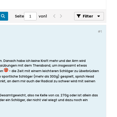
Seite
von
1
Filter
#1
en. Danach habe ich keine Kraft mehr und der Arm wird
tigungsübungen mit dem Theraband, um insgesamt etwas
gen
- die Zeit mit einem leichteren Schläger zu überbrücken
 sportliche Schläger (mehr als 300g) gespielt, sprich Head
unkt, an dem mir auch der Radical zu schwer wird mit seinen
esamtgewicht, also ne Kelle von ca. 270g oder ist allein das
der ein Schläger, der nicht viel wiegt und dazu noch ein