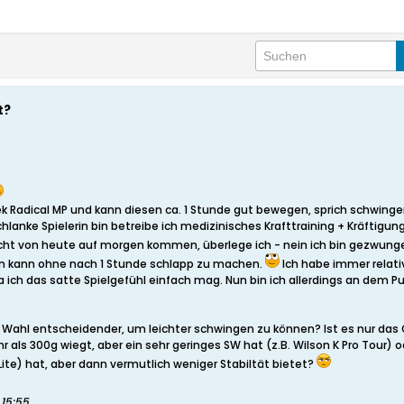
t?
tek Radical MP und kann diesen ca. 1 Stunde gut bewegen, sprich schwing
schlanke Spielerin bin betreibe ich medizinisches Krafttraining + Kräf
nicht von heute auf morgen kommen, überlege ich - nein ich bin gezwun
en kann ohne nach 1 Stunde schlapp zu machen.
Ich habe immer relativ
a ich das satte Spielgefühl einfach mag. Nun bin ich allerdings an dem P
 Wahl entscheidender, um leichter schwingen zu können? Ist es nur das G
r als 300g wiegt, aber ein sehr geringes SW hat (z.B. Wilson K Pro Tour) o
ite) hat, aber dann vermutlich weniger Stabiltät bietet?
 15:55
.