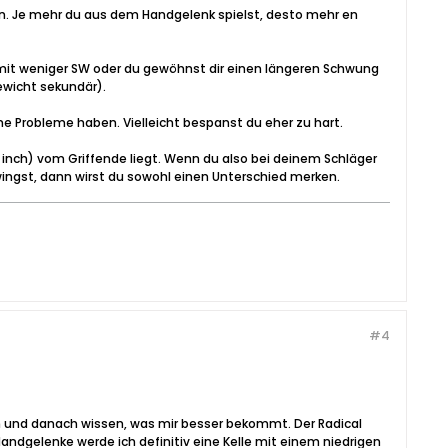
en. Je mehr du aus dem Handgelenk spielst, desto mehr en
mit weniger SW oder du gewöhnst dir einen längeren Schwung
ewicht sekundär).
ne Probleme haben. Vielleicht bespanst du eher zu hart.
 inch) vom Griffende liegt. Wenn du also bei deinem Schläger
ngst, dann wirst du sowohl einen Unterschied merken.
#4
am und danach wissen, was mir besser bekommt. Der Radical
andgelenke werde ich definitiv eine Kelle mit einem niedrigen