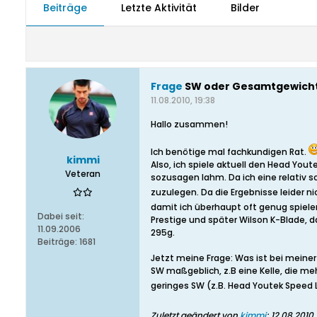
Beiträge
Letzte Aktivität
Bilder
Frage
SW oder Gesamtgewich
11.08.2010, 19:38
Hallo zusammen!
Ich benötige mal fachkundigen Rat.
kimmi
Also, ich spiele aktuell den Head You
Veteran
sozusagen lahm. Da ich eine relativ 
zuzulegen. Da die Ergebnisse leider 
damit ich überhaupt oft genug spiel
Dabei seit:
Prestige und später Wilson K-Blade, d
11.09.2006
295g.
Beiträge:
1681
Jetzt meine Frage: Was ist bei meiner
SW maßgeblich, z.B eine Kelle, die meh
geringes SW (z.B. Head Youtek Speed L
Zuletzt geändert von
kimmi
;
12.08.2010,