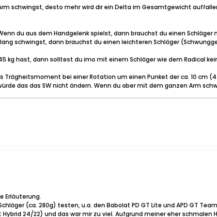
rm schwingst, desto mehr wird dir ein Delta im Gesamtgewicht auffall
Wenn du aus dem Handgelenk spielst, dann brauchst du einen Schläger 
 lang schwingst, dann brauchst du einen leichteren Schläger (Schwungg
45 kg hast, dann solltest du imo mit einem Schläger wie dem Radical kei
as Trägheitsmoment bei einer Rotation um einen Punket der ca. 10 cm (4
 würde das das SW nicht ändern. Wenn du aber mit dem ganzen Arm schwi
he Erläuterung.
 Schläger (ca. 280g) testen, u.a. den Babolat PD GT Lite und APD GT Te
Hybrid 24/22) und das war mir zu viel. Aufgrund meiner eher schmalen H