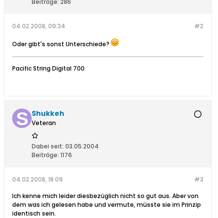
Beiträge:
286
04.02.2008, 09:34
#2
Oder gibt's sonst Unterschiede?
Pacific String Digital 700
Shukkeh
Veteran
Dabei seit:
03.05.2004
Beiträge:
1176
04.02.2008, 18:09
#3
Ich kenne mich leider diesbezüglich nicht so gut aus. Aber von
dem was ich gelesen habe und vermute, müsste sie im Prinzip
identisch sein.