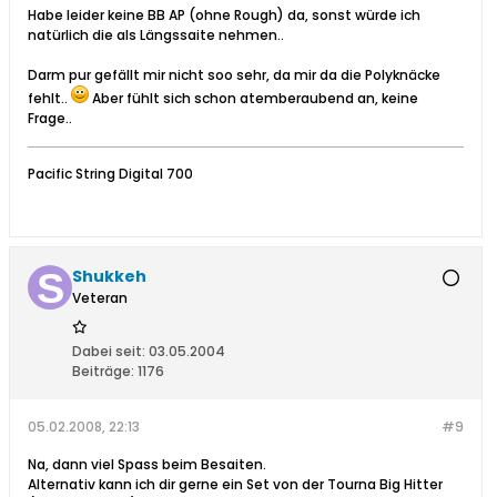
Habe leider keine BB AP (ohne Rough) da, sonst würde ich
natürlich die als Längssaite nehmen..
Darm pur gefällt mir nicht soo sehr, da mir da die Polyknäcke
fehlt..
Aber fühlt sich schon atemberaubend an, keine
Frage..
Pacific String Digital 700
Shukkeh
Veteran
Dabei seit:
03.05.2004
Beiträge:
1176
05.02.2008, 22:13
#9
Na, dann viel Spass beim Besaiten.
Alternativ kann ich dir gerne ein Set von der Tourna Big Hitter