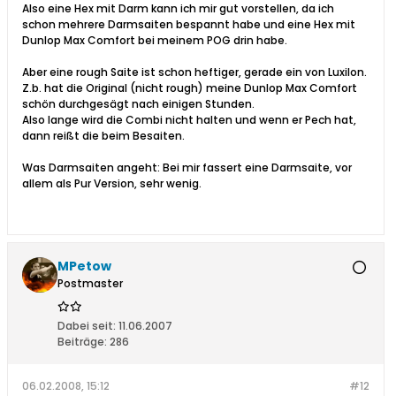
Also eine Hex mit Darm kann ich mir gut vorstellen, da ich
schon mehrere Darmsaiten bespannt habe und eine Hex mit
Dunlop Max Comfort bei meinem POG drin habe.
Aber eine rough Saite ist schon heftiger, gerade ein von Luxilon.
Z.b. hat die Original (nicht rough) meine Dunlop Max Comfort
schön durchgesägt nach einigen Stunden.
Also lange wird die Combi nicht halten und wenn er Pech hat,
dann reißt die beim Besaiten.
Was Darmsaiten angeht: Bei mir fassert eine Darmsaite, vor
allem als Pur Version, sehr wenig.
MPetow
Postmaster
Dabei seit:
11.06.2007
Beiträge:
286
06.02.2008, 15:12
#12