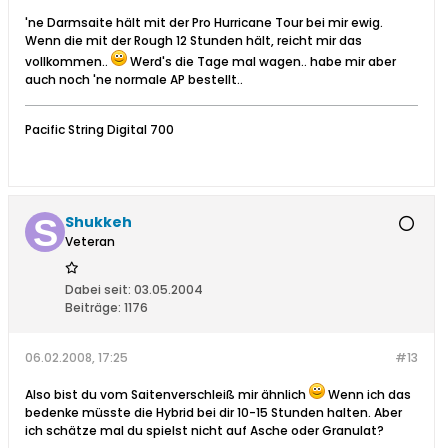
'ne Darmsaite hält mit der Pro Hurricane Tour bei mir ewig.
Wenn die mit der Rough 12 Stunden hält, reicht mir das
vollkommen..
Werd's die Tage mal wagen.. habe mir aber
auch noch 'ne normale AP bestellt..
Pacific String Digital 700
Shukkeh
Veteran
Dabei seit:
03.05.2004
Beiträge:
1176
06.02.2008, 17:25
#13
Also bist du vom Saitenverschleiß mir ähnlich
Wenn ich das
bedenke müsste die Hybrid bei dir 10-15 Stunden halten. Aber
ich schätze mal du spielst nicht auf Asche oder Granulat?