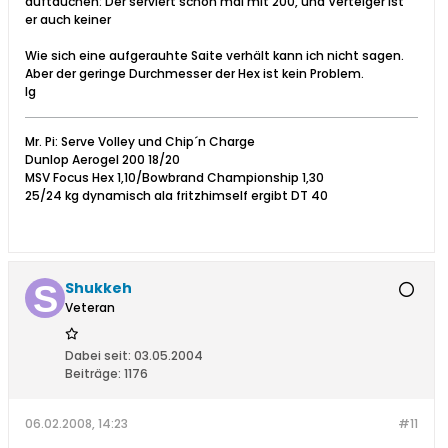
auftauchen: Der serviert schon mal mit 200, und Verteiger ist
er auch keiner
Wie sich eine aufgerauhte Saite verhält kann ich nicht sagen.
Aber der geringe Durchmesser der Hex ist kein Problem.
lg
Mr. Pi: Serve Volley und Chip´n Charge
Dunlop Aerogel 200 18/20
MSV Focus Hex 1,10/Bowbrand Championship 1,30
25/24 kg dynamisch ala fritzhimself ergibt DT 40
Shukkeh
Veteran
Dabei seit:
03.05.2004
Beiträge:
1176
06.02.2008, 14:23
#11