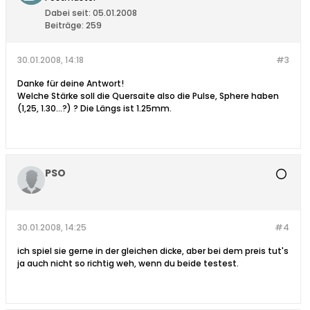
Dabei seit:
05.01.2008
Beiträge:
259
30.01.2008, 14:18
#3
Danke für deine Antwort!
Welche Stärke soll die Quersaite also die Pulse, Sphere haben
(1,25, 1.30...?) ? Die Längs ist 1.25mm.
PSO
30.01.2008, 14:25
#4
ich spiel sie gerne in der gleichen dicke, aber bei dem preis tut's
ja auch nicht so richtig weh, wenn du beide testest.