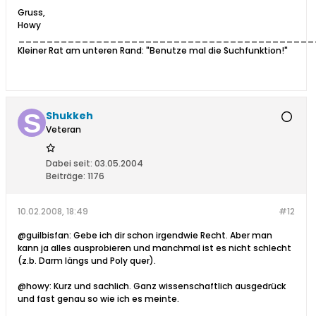
Gruss,
Howy
__________________________________________
Kleiner Rat am unteren Rand: "Benutze mal die Suchfunktion!"
Shukkeh
Veteran
Dabei seit:
03.05.2004
Beiträge:
1176
10.02.2008, 18:49
#12
@guilbisfan: Gebe ich dir schon irgendwie Recht. Aber man
kann ja alles ausprobieren und manchmal ist es nicht schlecht
(z.b. Darm längs und Poly quer).
@howy: Kurz und sachlich. Ganz wissenschaftlich ausgedrück
und fast genau so wie ich es meinte.