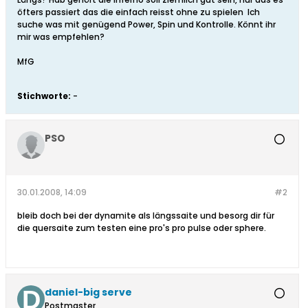
öfters passiert das die einfach reisst ohne zu spielen
Ich
suche was mit genügend Power, Spin und Kontrolle. Könnt ihr
mir was empfehlen?
MfG
Stichworte:
-
PSO
30.01.2008, 14:09
#2
bleib doch bei der dynamite als längssaite und besorg dir für
die quersaite zum testen eine pro's pro pulse oder sphere.
daniel-big serve
Postmaster