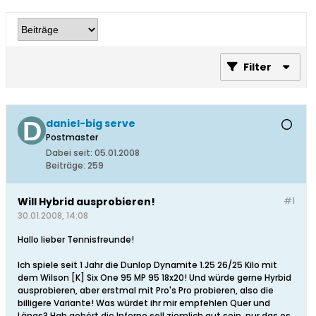
Filter
daniel-big serve
Postmaster
Dabei seit:
05.01.2008
Beiträge:
259
Will Hybrid ausprobieren!
#1
30.01.2008, 14:08
Hallo lieber Tennisfreunde!
Ich spiele seit 1 Jahr die Dunlop Dynamite 1.25 26/25 Kilo mit
dem Wilson [K] Six One 95 MP 95 18x20! Und würde gerne Hyrbid
ausprobieren, aber erstmal mit Pro's Pro probieren, also die
billigere Variante! Was würdet ihr mir empfehlen Quer und
Längs? Hab gehört die Inferno soll ziemlich gut sein, nur das es