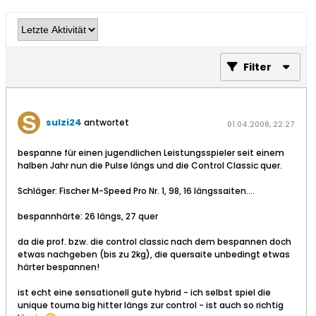
Filter
sulzi24
antwortet
01.04.2008, 22:27
bespanne für einen jugendlichen Leistungsspieler seit einem
halben Jahr nun die Pulse längs und die Control Classic quer.
Schläger: Fischer M-Speed Pro Nr. 1, 98, 16 längssaiten....
bespannhärte: 26 längs, 27 quer
da die prof. bzw. die control classic nach dem bespannen doch
etwas nachgeben (bis zu 2kg), die quersaite unbedingt etwas
härter bespannen!
ist echt eine sensationell gute hybrid - ich selbst spiel die
unique tourna big hitter längs zur control - ist auch so richtig