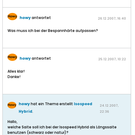
howy
antwortet
26.12.2007, 16:40
Was muss ich bei der Bespannhärte aufpassen?
howy
antwortet
25.12.2007, 10:22
Alles klar!
Danke!
howy
hat ein Thema erstellt
Isospeed
24.12.2007,
Hybrid
.
22:36
Hallo,
welche Saite soll ich bei der Isospeed Hybrid als Längssaite
benutzen (schwarz oder natur)?