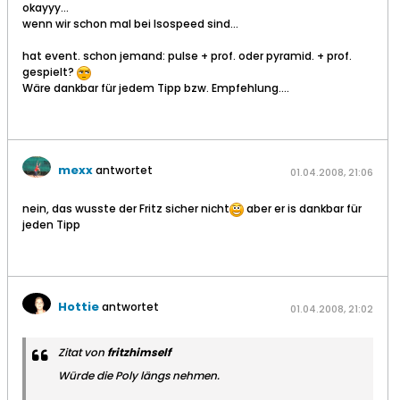
okayyy...
wenn wir schon mal bei Isospeed sind...
hat event. schon jemand: pulse + prof. oder pyramid. + prof.
gespielt?
Wäre dankbar für jedem Tipp bzw. Empfehlung....
mexx
antwortet
01.04.2008, 21:06
nein, das wusste der Fritz sicher nicht
aber er is dankbar für
jeden Tipp
Hottie
antwortet
01.04.2008, 21:02
Zitat von
fritzhimself
Würde die Poly längs nehmen.