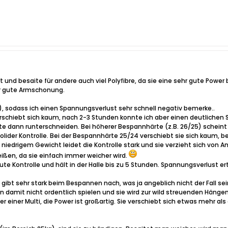
 und besaite für andere auch viel Polyfibre, da sie eine sehr gute Power be
hr gute Armschonung.
5), sodass ich einen Spannungsverlust sehr schnell negativ bemerke..
rschiebt sich kaum, nach 2-3 Stunden konnte ich aber einen deutliche
aite dann runterschneiden. Bei höherer Bespannhärte (z.B. 26/25) scheint s
 solider Kontrolle. Bei der Bespannhärte 25/24 verschiebt sie sich kaum, 
 bei niedrigem Gewicht leidet die Kontrolle stark und sie verzieht sich v
reißen, da sie einfach immer weicher wird.
ute Kontrolle und hält in der Halle bis zu 5 Stunden. Spannungsverlust ert
e gibt sehr stark beim Bespannen nach, was ja angeblich nicht der Fall sein 
 damit nicht ordentlich spielen und sie wird zur wild streuenden Hänge
einer Multi, die Power ist großartig. Sie verschiebt sich etwas mehr als d