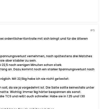
#5
i ordentlicher Kontrolle mit sich bringt und für die älteren
n Spannungsverlust vernehmen, nach spätestens drei Matches
ie aber stabiler zu sein.
bei 22,5 nach wenigen Minuten schon stark.
on Anfang an. Dazu kommt noch ein starker Spannungsverlust nach
räglich. Mit 22,5kg habe ich sie nicht getestet.
soll, da sie ja vorgedehnt ist. Die Saite sollte keinesfalls unter
matte. Wichtig: Immer 1kg härter bespannen als sonst.
ie TCS und reißt auch schneller. Habe sie in 1.25 und 1.30