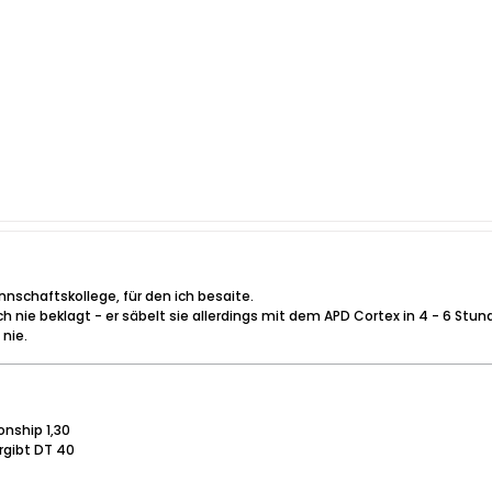
annschaftskollege, für den ich besaite.
h nie beklagt - er säbelt sie allerdings mit dem APD Cortex in 4 - 6 Stun
nie.
nship 1,30
rgibt DT 40