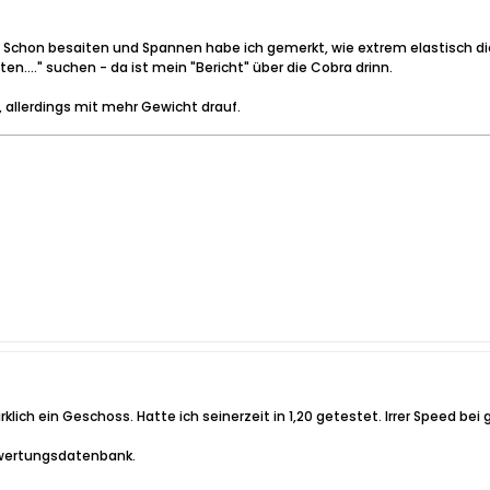
t. Schon besaiten und Spannen habe ich gemerkt, wie extrem elastisch 
ten...." suchen - da ist mein "Bericht" über die Cobra drinn.
 allerdings mit mehr Gewicht drauf.
irklich ein Geschoss. Hatte ich seinerzeit in 1,20 getestet. Irrer Speed be
ewertungsdatenbank.