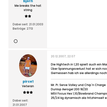
björn
Me breaks the hat
string
Dabei seit:
21.01.2003
Beiträge:
2713
20.12.2007, 22:07
Die Hightech in 1,20 spielt auch ein M
Über Spannungsverlust hat er sich noc
Gemessen hab ich sie allerdings noch 
pirce1
Mr. Pi: Serve Volley und Chip´n Charge
Veteran
Dunlop Aerogel 200 18/20
MSV Focus Hex 1,10/Bowbrand Champio
25/24 kg dynamisch ala fritzhimself e
Dabei seit:
21.01.2007