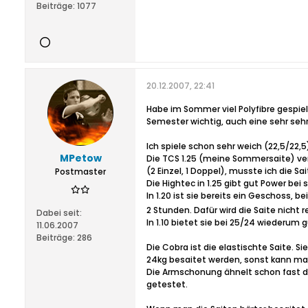
Beiträge:
1077
20.12.2007, 22:41
Habe im Sommer viel Polyfibre gespielt
Semester wichtig, auch eine sehr se
Ich spiele schon sehr weich (22,5/22,
MPetow
Die TCS 1.25 (meine Sommersaite) ve
(2 Einzel, 1 Doppel), musste ich die S
Postmaster
Die Hightec in 1.25 gibt gut Power bei
In 1.20 ist sie bereits ein Geschoss,
2 Stunden. Dafür wird die Saite nicht 
Dabei seit:
In 1.10 bietet sie bei 25/24 wiederum g
11.06.2007
Beiträge:
286
Die Cobra ist die elastischte Saite. Si
24kg besaitet werden, sonst kann man
Die Armschonung ähnelt schon fast der 
getestet.