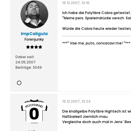
19.12.2007, 10:16
Ich habe die Polyfibre Cobra geteste
"Meine pers. Spieleindrücke versch. Sai
Würde die Cobra heute wieder testen,
ImpCaligula
Forenjunky
***" Vae me, puto, concacavi me! "***
Dabei seit:
24.05.2007
Beiträge:
3349
19.12.2007, 10:24
Die knallgelbe Polyfibre Hightech ist w
Haltbarkeit ziemlich mau.
Vergleiche doch auch mal in Jens´ B