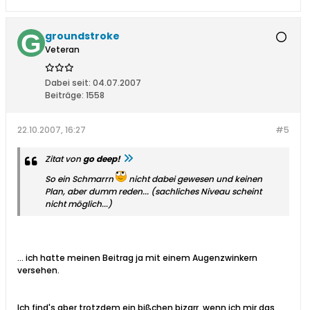
groundstroke
Veteran
Dabei seit:
04.07.2007
Beiträge:
1558
22.10.2007, 16:27
#5
Zitat von
go deep!
So ein Schmarrn
nicht dabei gewesen und keinen
Plan, aber dumm reden...
(sachliches Niveau scheint
nicht möglich...)
... ich hatte meinen Beitrag ja mit einem Augenzwinkern
versehen.
Ich find's aber trotzdem ein bißchen bizarr, wenn ich mir das