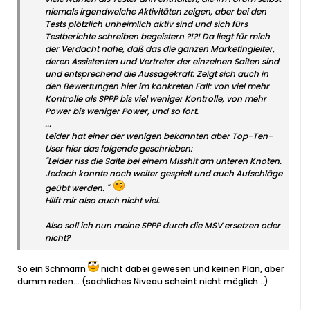
niemals irgendwelche Aktivitäten zeigen, aber bei den
Tests plötzlich unheimlich aktiv sind und sich fürs
Testberichte schreiben begeistern ?!?! Da liegt für mich
der Verdacht nahe, daß das die ganzen Marketingleiter,
deren Assistenten und Vertreter der einzelnen Saiten sind
und entsprechend die Aussagekraft. Zeigt sich auch in
den Bewertungen hier im konkreten Fall: von viel mehr
Kontrolle als SPPP bis viel weniger Kontrolle, von mehr
Power bis weniger Power, und so fort.
...
Leider hat einer der wenigen bekannten aber Top-Ten-
User hier das folgende geschrieben:
"Leider riss die Saite bei einem Misshit am unteren Knoten.
Jedoch konnte noch weiter gespielt und auch Aufschläge
geübt werden. "
Hilft mir also auch nicht viel.
Also soll ich nun meine SPPP durch die MSV ersetzen oder
nicht?
So ein Schmarrn
nicht dabei gewesen und keinen Plan, aber
dumm reden...
(sachliches Niveau scheint nicht möglich...)