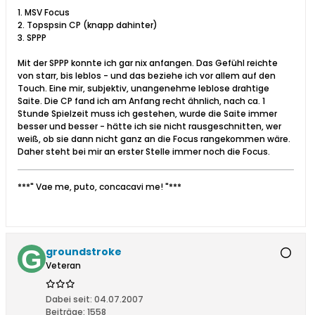
1. MSV Focus
2. Topspsin CP (knapp dahinter)
3. SPPP
Mit der SPPP konnte ich gar nix anfangen. Das Gefühl reichte
von starr, bis leblos - und das beziehe ich vor allem auf den
Touch. Eine mir, subjektiv, unangenehme leblose drahtige
Saite. Die CP fand ich am Anfang recht ähnlich, nach ca. 1
Stunde Spielzeit muss ich gestehen, wurde die Saite immer
besser und besser - hätte ich sie nicht rausgeschnitten, wer
weiß, ob sie dann nicht ganz an die Focus rangekommen wäre.
Daher steht bei mir an erster Stelle immer noch die Focus.
***" Vae me, puto, concacavi me! "***
groundstroke
Veteran
Dabei seit:
04.07.2007
Beiträge:
1558