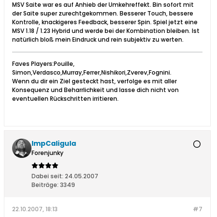
MSV Saite war es auf Anhieb der Umkehreffekt. Bin sofort mit
der Saite super zurechtgekommen. Besserer Touch, bessere
Kontrolle, knackigeres Feedback, besserer Spin. Spiel jetzt eine
MSV 1.18 / 1.23 Hybrid und werde bei der Kombination bleiben. Ist
natürlich bloß mein Eindruck und rein subjektiv zu werten.
Faves Players:Pouille,
Simon,Verdasco,Murray,Ferrer,Nishikori,Zverev,Fognini.
Wenn du dir ein Ziel gesteckt hast, verfolge es mit aller
Konsequenz und Beharrlichkeit und lasse dich nicht von
eventuellen Rückschritten irritieren.
ImpCaligula
Forenjunky
Dabei seit:
24.05.2007
Beiträge:
3349
22.10.2007, 18:13
#7