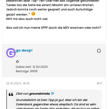
bekannten aber Top-Ten-User hier das folgende geschrieben:
"Leider riss die Saite bei einem Misshit am unteren Knoten.
Jedoch konnte noch weiter gespielt und auch Aufschläge
geübt werden. "
Hilft mir also auch nicht viel.
Also soll ich nun meine SPPP durch die MSV ersetzen oder nicht?
go deep!
...
Dabei seit:
12.02.2003
Beiträge:
8905
22.10.2007, 16:16
#4
Zitat von
groundstroke
Grundsätzlich ist Dein Tipp ja gut. Aber ich bin der
Datenbank gegenüber etwas skeptisch: Da sind so sehr
viele Namen als Tester drin enthalten, die im Forum selbst