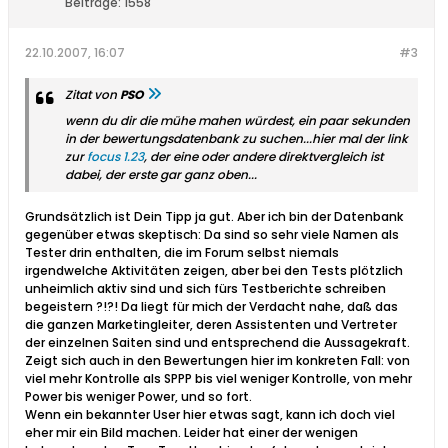
Beiträge:
1558
22.10.2007, 16:07
#3
Zitat von
PSO
wenn du dir die mühe mahen würdest, ein paar sekunden
in der bewertungsdatenbank zu suchen...hier mal der link
zur
focus 1.23
, der eine oder andere direktvergleich ist
dabei, der erste gar ganz oben...
Grundsätzlich ist Dein Tipp ja gut. Aber ich bin der Datenbank
gegenüber etwas skeptisch: Da sind so sehr viele Namen als
Tester drin enthalten, die im Forum selbst niemals
irgendwelche Aktivitäten zeigen, aber bei den Tests plötzlich
unheimlich aktiv sind und sich fürs Testberichte schreiben
begeistern ?!?! Da liegt für mich der Verdacht nahe, daß das
die ganzen Marketingleiter, deren Assistenten und Vertreter
der einzelnen Saiten sind und entsprechend die Aussagekraft.
Zeigt sich auch in den Bewertungen hier im konkreten Fall: von
viel mehr Kontrolle als SPPP bis viel weniger Kontrolle, von mehr
Power bis weniger Power, und so fort.
Wenn ein bekannter User hier etwas sagt, kann ich doch viel
eher mir ein Bild machen. Leider hat einer der wenigen