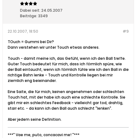
Dabei seit:
24.05.2007
Beiträge:
3349
22.10.2007, 18:50
#9
TOuch = Gummi bei Dir?
Dann verstehen wir unter Touch etwas anderes.
Touch - damit meine ich, das Gefühl, wenn ich den Ball treffe.
Guter Touch bedeutet für mich, dass ich förmlich spüre, wie
der Ball eintaucht, wenn ich förmlich fühle wie ich den Ball in die
richtige Bahn lenke - Touch und Kontrolle liegen bei mir
ziemlich eng beieinander.
Eine Saite, die für mich, keinen angenehmen oder schlechten
Touch hat, mit der habe ich auch eine schlechte Kontrolle. Sie
gibt mir ein schlechtes Feedback - vielleicht gar tod, drahtig,
starr etc. - da kann ich den Ball auch schlecht "lenken".
Aber jedem seine Definition.
***" Vae me, puto, concacavi me! "***