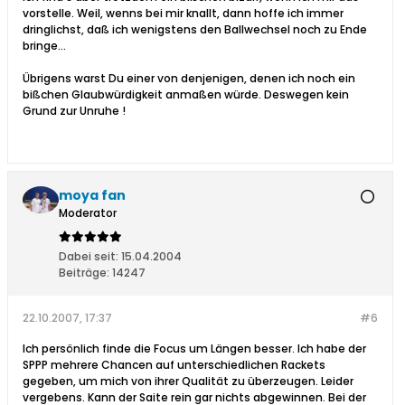
vorstelle. Weil, wenns bei mir knallt, dann hoffe ich immer
dringlichst, daß ich wenigstens den Ballwechsel noch zu Ende
bringe...
Übrigens warst Du einer von denjenigen, denen ich noch ein
bißchen Glaubwürdigkeit anmaßen würde. Deswegen kein
Grund zur Unruhe !
moya fan
Moderator
Dabei seit:
15.04.2004
Beiträge:
14247
22.10.2007, 17:37
#6
Ich persönlich finde die Focus um Längen besser. Ich habe der
SPPP mehrere Chancen auf unterschiedlichen Rackets
gegeben, um mich von ihrer Qualität zu überzeugen. Leider
vergebens. Kann der Saite rein gar nichts abgewinnen. Bei der