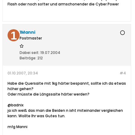
Flash oder noch softer und armschonender die Cyber Power
1Manni
Postmaster
Dabei seit:
19.07.2004
Beiträge:
212
01.10.2007, 20:34
#4
Habe die Quersaite mit 1kg härter bespannt, sollte ich da etwas
höher gehen?
Oder müsste die Längssaite härter werden?
@badnix
ja ich weiß das man die Beiden n ixht miteinander vergleichen
kann. Wollte Ihr was Gutes tun.
mfg Manni