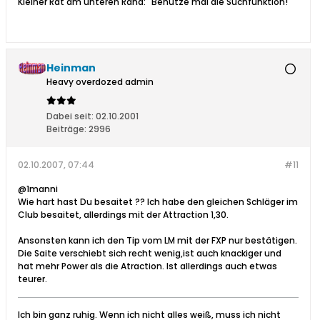
Kleiner Rat am unteren Rand: "Benutze mal die Suchfunktion!"
Heinman
Heavy overdozed admin
Dabei seit:
02.10.2001
Beiträge:
2996
02.10.2007, 07:44
#11
@1manni
Wie hart hast Du besaitet ?? Ich habe den gleichen Schläger im
Club besaitet, allerdings mit der Attraction 1,30.
Ansonsten kann ich den Tip vom LM mit der FXP nur bestätigen.
Die Saite verschiebt sich recht wenig,ist auch knackiger und
hat mehr Power als die Atraction. Ist allerdings auch etwas
teurer.
Ich bin ganz ruhig. Wenn ich nicht alles weiß, muss ich nicht