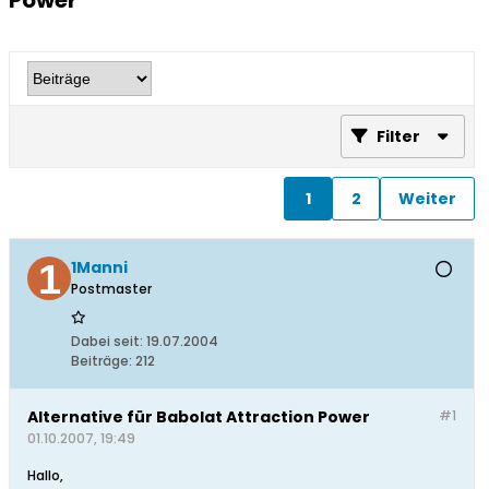
Power
Filter
1
2
Weiter
1Manni
Postmaster
Dabei seit:
19.07.2004
Beiträge:
212
Alternative für Babolat Attraction Power
#1
01.10.2007, 19:49
Hallo,