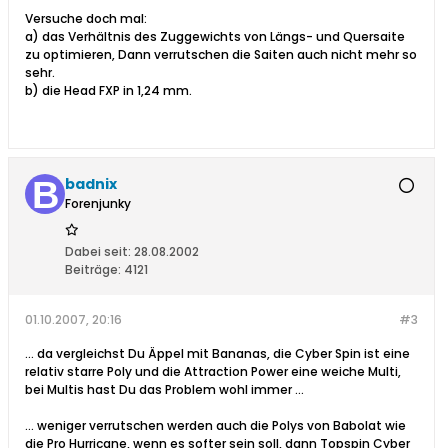
Versuche doch mal:
a) das Verhältnis des Zuggewichts von Längs- und Quersaite
zu optimieren, Dann verrutschen die Saiten auch nicht mehr so
sehr.
b) die Head FXP in 1,24 mm.
badnix
Forenjunky
Dabei seit:
28.08.2002
Beiträge:
4121
01.10.2007, 20:16
#3
... da vergleichst Du Äppel mit Bananas, die Cyber Spin ist eine
relativ starre Poly und die Attraction Power eine weiche Multi,
bei Multis hast Du das Problem wohl immer ...
... weniger verrutschen werden auch die Polys von Babolat wie
die Pro Hurricane, wenn es softer sein soll, dann Topspin Cyber