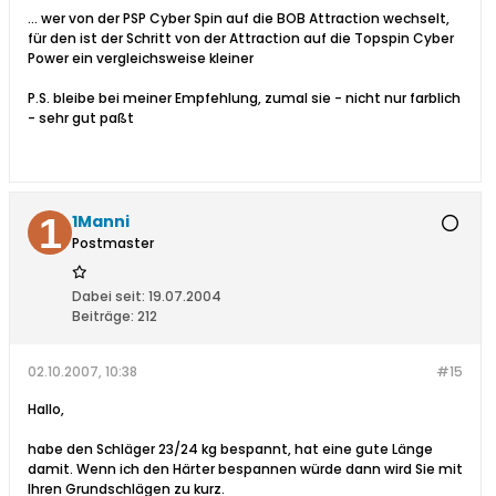
... wer von der PSP Cyber Spin auf die BOB Attraction wechselt,
für den ist der Schritt von der Attraction auf die Topspin Cyber
Power ein vergleichsweise kleiner
P.S. bleibe bei meiner Empfehlung, zumal sie - nicht nur farblich
- sehr gut paßt
1Manni
Postmaster
Dabei seit:
19.07.2004
Beiträge:
212
02.10.2007, 10:38
#15
Hallo,
habe den Schläger 23/24 kg bespannt, hat eine gute Länge
damit. Wenn ich den Härter bespannen würde dann wird Sie mit
Ihren Grundschlägen zu kurz.