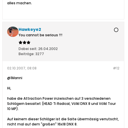
alles machen.
Hawkeye2
You cannot be serious !!!
Dabei seit:
26.04.2002
Beiträge:
3277
02.10.2007, 08:08
#12
@1Manni
Hi,
habe die Attraction Power inzwischen auf 3 verschiedenen
Schlägern besaitet (HEAD Ti Radical, Völkl DNX 8 und Völkl Tour
10 MP).
Auf keinem dieser Schläger ist die Saite übermässig verrutscht,
nicht mal auf dem "großen" 16x18 DNX 8.