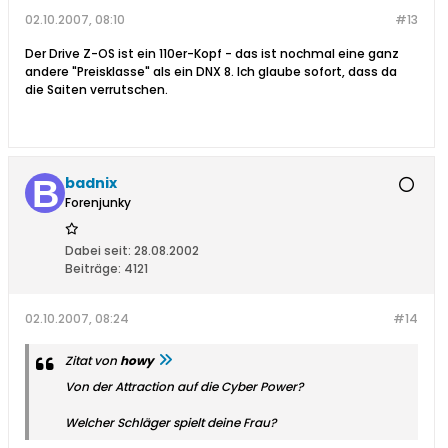
02.10.2007, 08:10
#13
Der Drive Z-OS ist ein 110er-Kopf - das ist nochmal eine ganz
andere "Preisklasse" als ein DNX 8. Ich glaube sofort, dass da
die Saiten verrutschen.
badnix
Forenjunky
Dabei seit:
28.08.2002
Beiträge:
4121
02.10.2007, 08:24
#14
Zitat von
howy
Von der Attraction auf die Cyber Power?
Welcher Schläger spielt deine Frau?