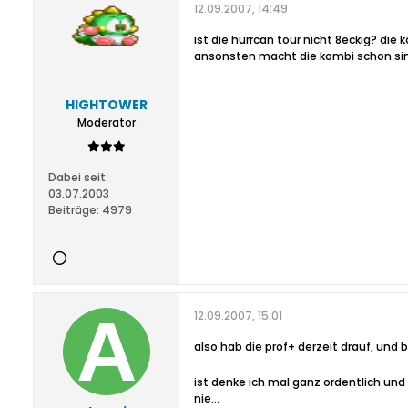
12.09.2007, 14:49
ist die hurrcan tour nicht 8eckig? die 
ansonsten macht die kombi schon sinn.
HIGHTOWER
Moderator
Dabei seit:
03.07.2003
Beiträge:
4979
12.09.2007, 15:01
also hab die prof+ derzeit drauf, und bi
ist denke ich mal ganz ordentlich und 
nie...