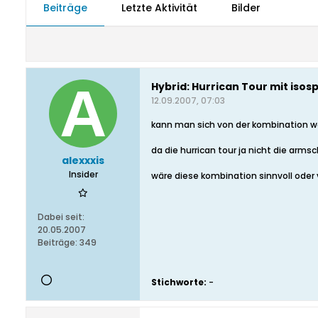
Beiträge
Letzte Aktivität
Bilder
Hybrid: Hurrican Tour mit isos
12.09.2007, 07:03
kann man sich von der kombination 
da die hurrican tour ja nicht die arms
alexxxis
Insider
wäre diese kombination sinnvoll oder 
Dabei seit:
20.05.2007
Beiträge:
349
Stichworte:
-