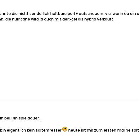
könnte die nicht sonderlich haltbare porf+ aufscheuern. v.a. wenn du ein s
 die hurricane wird ja auch mit der xcel als hybrid verkauft
n bei 14h spieldauer...
bin eigentlich kein saitenfresser
heute ist mir zum ersten mal ne saite