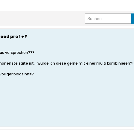
peed prof + ?
was versprechen???
chonenste saite ist... würde ich diese gerne mit einer multi kombinieren?!
völliger blödsinn=?