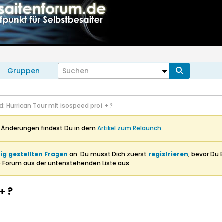
Gruppen
d: Hurrican Tour mit isospeed prof + ?
n Änderungen findest Du in dem
Artikel zum Relaunch
.
ig gestellten Fragen
an. Du musst Dich zuerst
registrieren
, bevor Du 
e Forum aus der untenstehenden Liste aus.
+ ?