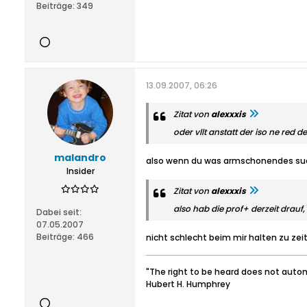
Beiträge:
349
13.09.2007, 06:26
Zitat von
alexxxis
oder vllt anstatt der iso ne red de
malandro
also wenn du was armschonendes such
Insider
Zitat von
alexxxis
also hab die prof+ derzeit drauf, 
Dabei seit:
07.05.2007
Beiträge:
466
nicht schlecht beim mir halten zu zeit
"The right to be heard does not automa
Hubert H. Humphrey