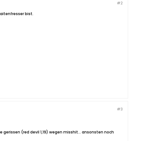
#2
aitenfresser bist.
#3
 gerissen (red devil 1,19) wegen misshit... ansonsten noch