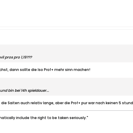
vil pros pro 1,19???
st, dann sollte die Iso Prof+ mehr sinn machen!
und bin bei 14h spieldauer...
 die Saiten auch relativ lange, aber die Prof+ pur war nach keinen 5 stun
tically include the right to be taken seriously."